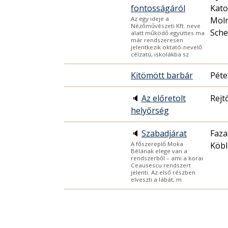
fontosságáról
Kato
Moln
Az egy ideje a
Nézőművészeti Kft. neve
Sche
alatt működő együttes ma
már rendszeresen
jelentkezik oktató-nevelő
célzatú, iskolákba sz
Kitömött barbár
Péte
🔈
Az előretolt
Rejt
helyőrség
🔈
Szabadjárat
Faza
Köbl
A főszereplő Moka
Bélának elege van a
rendszerből – ami a korai
Ceausescu rendszert
jelenti. Az első részben
elveszti a lábát, m