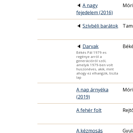
🔈
A nagy
Móri
fejedelem (2016)
🔈
Szívbéli barátok
Tamá
🔈
Darvak
Béké
Békés Pál 1979-es
regénye arról a
generációról szól,
amelyik 1979-ben volt
huszonéves, akik, mint
ahogy ez elhangzik, tiszta
lap
A nap árnyéka
Móri
(2019)
A fehér folt
Rejt
A kézmosás
Gyul