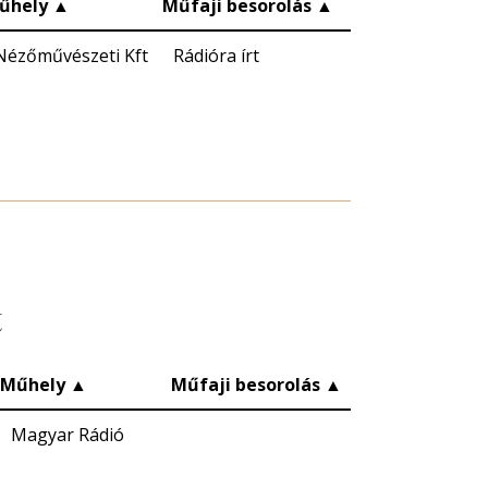
űhely
▲
Műfaji besorolás
▲
Nézőművészeti Kft
Rádióra írt
t
Műhely
▲
Műfaji besorolás
▲
Magyar Rádió