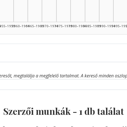
4
955–1959
1960–1964
1965–1969
1970–1974
1975–1979
1980–1984
1985–1989
1990–1994
1995–19
eresőt, megtalálja a megfelelő tartalmat. A kereső minden oszlop 
Szerzői munkák -
1
db találat