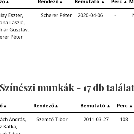
ző
▲
Rendező
▲
Bemutató
▲
Perc
▲
M
lay Eszter,
Scherer Péter
2020-04-06
-
ona László,
nár Gusztáv,
erer Péter
Színészi munkák -
17
db talála
ő
▲
Rendező
▲
Bemutató
▲
Perc
▲
ách András,
Szemző Tibor
2011-03-27
108
z Kafka,
ző Tibor