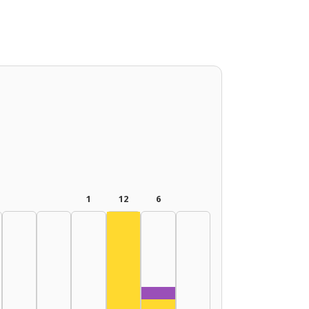
1
12
6
Színész, 2015–2019: 12
Zeneszerző, 2020–2024: 1