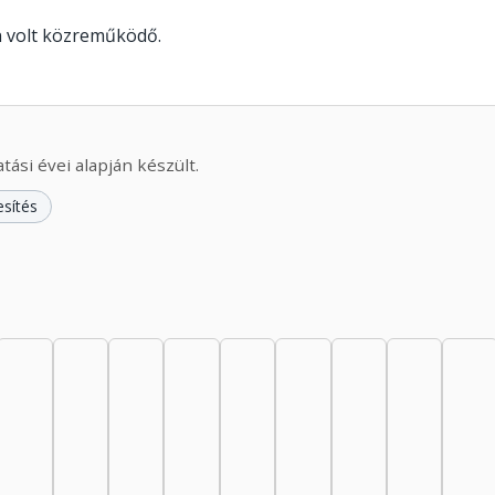
n volt közreműködő.
ási évei alapján készült.
esítés