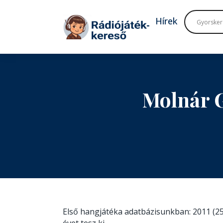
Tovább a navigációhoz
Tovább a tartalomhoz
Hírek
Molnár 
Első hangjátéka adatbázisunkban: 2011 (25