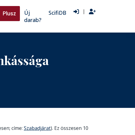
|
Új
ScifiDB
Plusz
darab?
nkássága
vesen; címe:
Szabadjárat
). Ez összesen 10