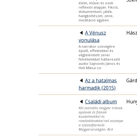
élete, művei és ezek
reflexiói alapján. Fikció,
dokumentum, játék,
hangköltészet, zene,
meditáció egyben.
🔈
A Vénusz
Hász
vonulása
A narrátor szövegére
épülő, effektekkel és
végtelenített zenei
felvételekkel hátterezett
audio Sajnovits János és
Hell Miksa csi
🔈
Az a hatalmas
Gárd
harmadik (2015)
🔈
Családi album
Hun
Két zseniális magyar írónak,
apának és fiának
küzdelmekkel és
rivalizálásokkal teli viszonya
a századforduló
Magyarországán. Bró