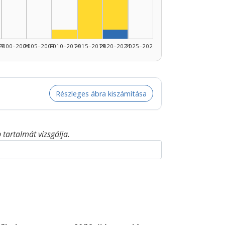
Színész, 2020–2024: 4
Színész, 2010–2014: 1
Szerző, 2020–2024: 1
99
2000–2004
2005–2009
2010–2014
2015–2019
2020–2024
2025–2026
Részleges ábra kiszámítása
tartalmát vizsgálja.