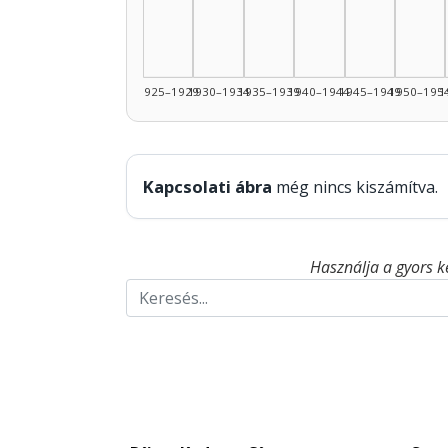
1925–1929
1930–1934
1935–1939
1940–1944
1945–1949
1950–195
1
Kapcsolati ábra
még nincs kiszámítva.
Használja a gyors k