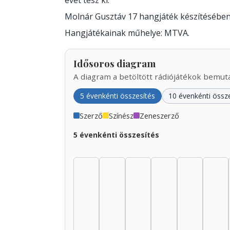
évet tesz ki.
Molnár Gusztáv 17 hangjáték készítésébe
Hangjátékainak műhelye: MTVA.
Idősoros diagram
A diagram a betöltött rádiójátékok bemutat
5 évenkénti összesítés
10 évenkénti össz
Szerző
Színész
Zeneszerző
5 évenkénti összesítés