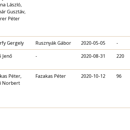
na László,
ár Gusztáv,
rer Péter
rfy Gergely
Rusznyák Gábor
2020-05-05
-
ő Jenő
-
2020-08-31
220
kas Péter,
Fazakas Péter
2020-10-12
96
i Norbert