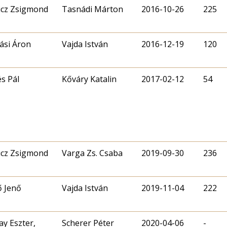
cz Zsigmond
Tasnádi Márton
2016-10-26
225
si Áron
Vajda István
2016-12-19
120
s Pál
Kőváry Katalin
2017-02-12
54
cz Zsigmond
Varga Zs. Csaba
2019-09-30
236
ő Jenő
Vajda István
2019-11-04
222
ay Eszter,
Scherer Péter
2020-04-06
-