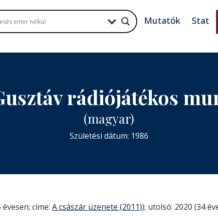
Mutatók
Stat
Gusztáv rádiójátékos mu
(magyar)
Születési dátum: 1986
 évesen; címe:
A császár üzenete (2011)
); utolsó: 2020 (34 é