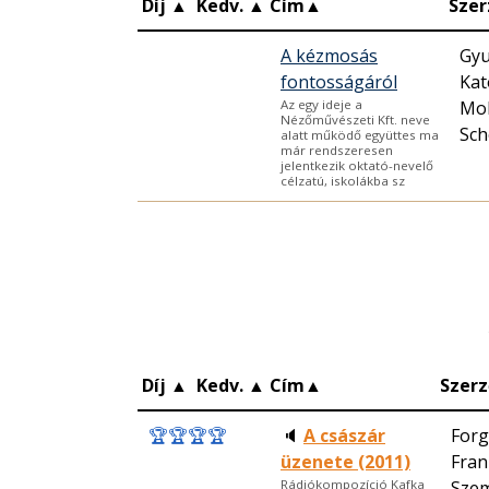
Díj
▲
Kedv.
▲
Cím
▲
Szer
A kézmosás
Gyu
fontosságáról
Kat
Mol
Az egy ideje a
Nézőművészeti Kft. neve
Sch
alatt működő együttes ma
már rendszeresen
jelentkezik oktató-nevelő
célzatú, iskolákba sz
Díj
▲
Kedv.
▲
Cím
▲
Szerz
🏆
🏆
🏆
🏆
🔈
A császár
Forg
üzenete (2011)
Fran
Szem
Rádiókompozíció Kafka