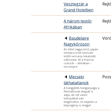
Vesztegzár a
Rejt
Grand Hotelben
A három testőr
Rejt
Afrikában
🔈
Baudelaire
Vörö
Nagykőrösön
Az ötlet nagyszerű, japán
mintára írott nemzeti
költő-verseny lokalizált
változata: Itt a francia
császár – álmában –
versenyre
🔈
Mecseki
Pozs
láthatatlanok
A hangjáték hanganyaga a
filmváltozat alapját is
adja, de ott valós
interjúkkal van
kiegészítve, és képben a
képregény is megjel