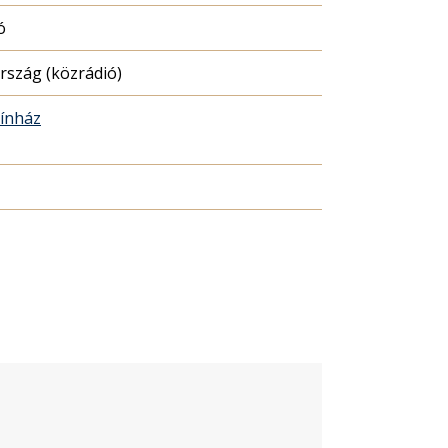
ó
szág (közrádió)
zínház