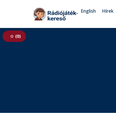
Tovább a navigációhoz
Tovább a tartalomhoz
English
Hírek
0