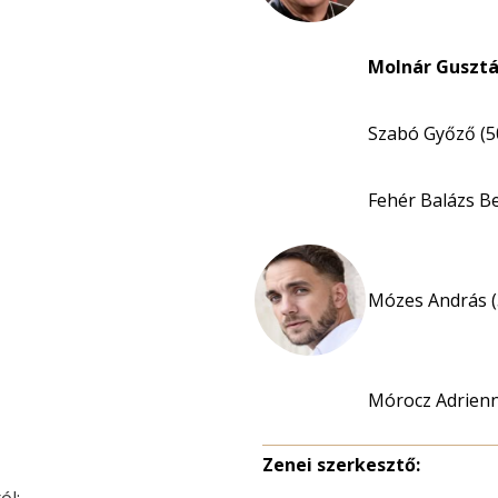
Molnár Gusztá
Szabó Győző (5
Fehér Balázs B
Mózes András (
Mórocz Adrien
Zenei szerkesztő: