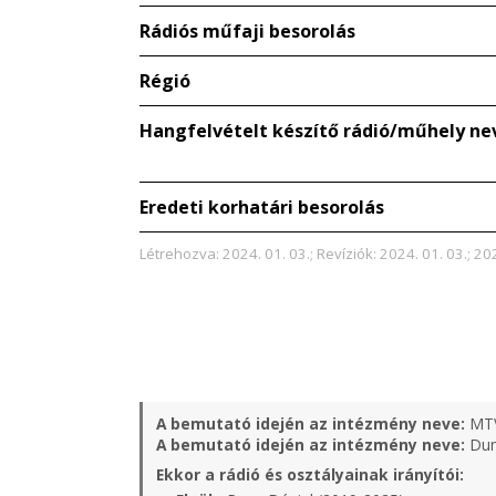
Rádiós műfaji besorolás
Régió
Hangfelvételt készítő rádió/műhely ne
Eredeti korhatári besorolás
Létrehozva: 2024. 01. 03.; Revíziók: 2024. 01. 03.; 202
A bemutató idején az intézmény neve:
MT
A bemutató idején az intézmény neve:
Duna
Ekkor a rádió és osztályainak irányítói: