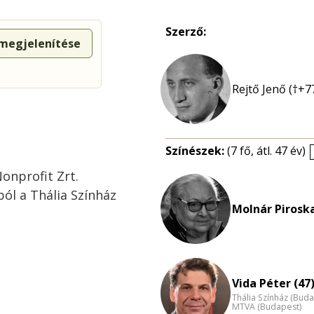
Szerző:
 megjelenítése
Rejtő Jenő (†+7
Színészek:
(7 fő, átl. 47 év)
onprofit Zrt.
l a Thália Színház
Molnár Piroska
Vida Péter (47
Thália Színház (Buda
MTVA (Budapest)