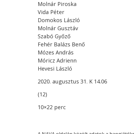
Molnár Piroska
Vida Péter
Domokos László
Molnár Gusztáv
Szabó Győző
Fehér Balázs Benő
Mózes András
Móricz Adrienn
Hevesi László
2020. augusztus 31. K 14.06
(12)
10×22 perc