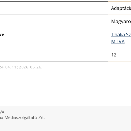
Adaptáci
Magyaror
ve
Thália S
MTVA
12
4. 04. 11.; 2026. 05. 26.
VA
 Médiaszolgáltató Zrt.