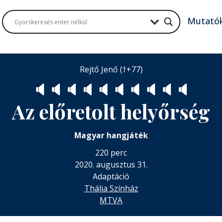
Mutató
Rejtő Jenő (†+77)
🔈
🔈
🔈
🔈
🔈
🔈
🔈
🔈
🔈
🔈
Az előretolt helyőrség
Magyar hangjáték
220 perc
2020. augusztus 31.
Adaptáció
Thália Színház
MTVA