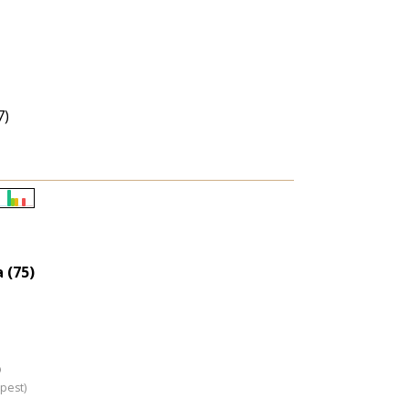
7)
Életkori
eloszlás
nagyítása
 (75)
)
pest)