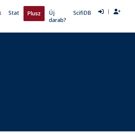
|
k
Stat
Új
ScifiDB
Plusz
darab?