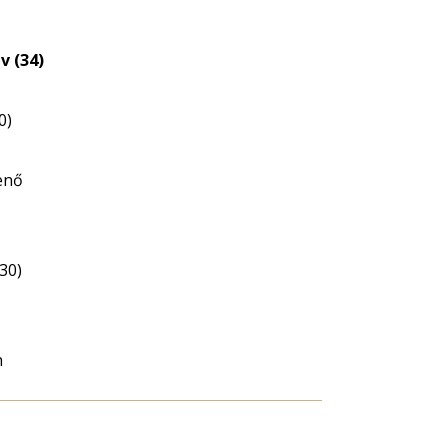
v (34)
0)
enő
30)
n