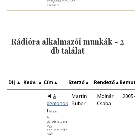
komponált mu, az
esemén
Rádióra alkalmazói munkák -
2
db találat
Díj
▲
Kedv.
▲
Cím
▲
Szerző
▲
Rendező
▲
Bemu
🔈
A
Martin
Molnár
2005
démonok
Buber
Csaba
háza
A
történetben
egy
szellemjárta
ház