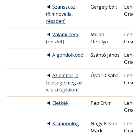
🔈
Szanszuszi
Gergely Edit
Leh
(filmnovella,
Ors
részben)
🔈
Valami nem
Milián
Leh
(részlet)
Orsolya
Ors
🔈
A gondolkodó
Szántó János
Leh
Ors
🔈
Az ember, a
Újvári Csaba
Leh
felesége meg az
Ors
icipici fájdalom
🔈
Életkék
Pap Ervin
Leh
Ors
🔈
Kismonológ
Nagy István
Leh
Márk
Ors