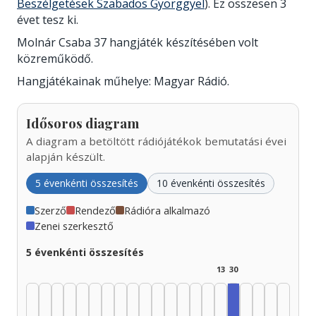
Beszélgetések Szabados Györggyel
). Ez összesen 3
évet tesz ki.
Molnár Csaba 37 hangjáték készítésében volt
közreműködő.
Hangjátékainak műhelye: Magyar Rádió.
Idősoros diagram
A diagram a betöltött rádiójátékok bemutatási évei
alapján készült.
5 évenkénti összesítés
10 évenkénti összesítés
Szerző
Rendező
Rádióra alkalmazó
Zenei szerkesztő
5 évenkénti összesítés
13
30