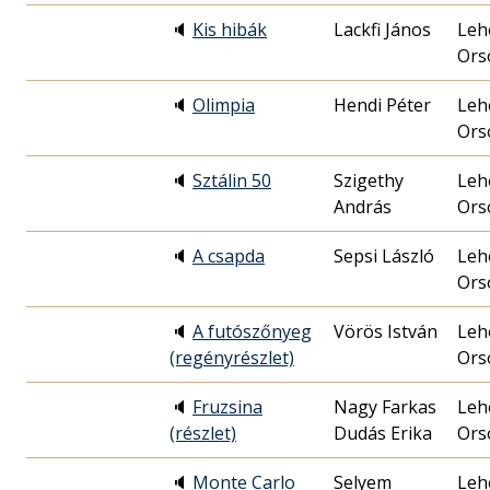
🔈
Kis hibák
Lackfi János
Leh
Ors
🔈
Olimpia
Hendi Péter
Leh
Ors
🔈
Sztálin 50
Szigethy
Leh
András
Ors
🔈
A csapda
Sepsi László
Leh
Ors
🔈
A futószőnyeg
Vörös István
Leh
(regényrészlet)
Ors
🔈
Fruzsina
Nagy Farkas
Leh
(részlet)
Dudás Erika
Ors
🔈
Monte Carlo
Selyem
Leh