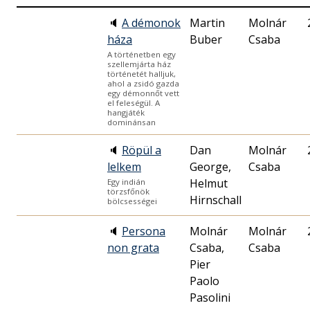
🔈
A démonok
Martin
Molnár
háza
Buber
Csaba
A történetben egy
szellemjárta ház
történetét halljuk,
ahol a zsidó gazda
egy démonnőt vett
el feleségül. A
hangjáték
dominánsan
🔈
Röpül a
Dan
Molnár
lelkem
George,
Csaba
Helmut
Egy indián
törzsfőnök
Hirnschall
bölcsességei
🔈
Persona
Molnár
Molnár
non grata
Csaba,
Csaba
Pier
Paolo
Pasolini