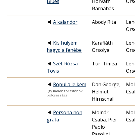
Blues
Horváth
Ors
Barnabás
🔈
A kalandor
Abody Rita
Leh
Ors
🔈
Kis hülyém,
Karafiáth
Leh
hagyd a fenébe
Orsolya
Ors
🔈
Szél. Rózsa.
Turi Tímea
Leh
Tövis
Ors
🔈
Röpül a lelkem
Dan George,
Mol
Helmut
Csa
Egy indián törzsfőnök
bölcsességei
Hirnschall
🔈
Persona non
Molnár
Mol
grata
Csaba, Pier
Csa
Paolo
Pasolini