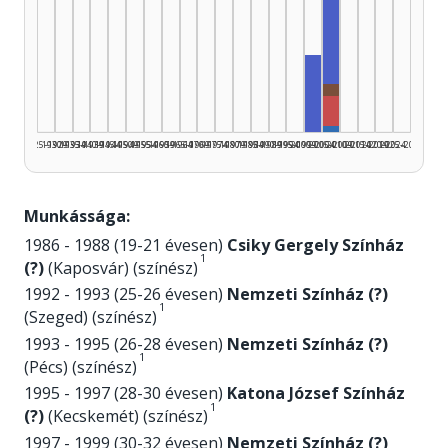
Zenei szerkeszt
Rádióra alkalma
Zenei szerkesztő,
Rendező, 2005–
Szerző, 2005–20
1925–1929
1930–1934
1935–1939
1940–1944
1945–1949
1950–1954
1955–1959
1960–1964
1965–1969
1970–1974
1975–1979
1980–1984
1985–1989
1990–1994
1995–1999
2000–2004
2005–2009
2010–2014
2015–2019
2020–2024
2025–2026
Munkássága:
1986 - 1988 (19-21 évesen)
Csiky Gergely Színház
1
(?)
(Kaposvár) (színész)
1992 - 1993 (25-26 évesen)
Nemzeti Színház (?)
1
(Szeged) (színész)
1993 - 1995 (26-28 évesen)
Nemzeti Színház (?)
1
(Pécs) (színész)
1995 - 1997 (28-30 évesen)
Katona József Színház
1
(?)
(Kecskemét) (színész)
1997 - 1999 (30-32 évesen)
Nemzeti Színház (?)