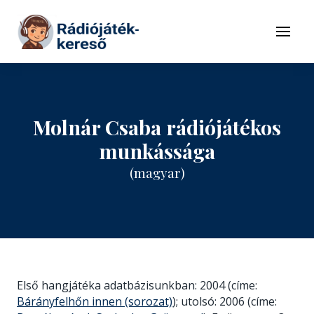
Tovább a navigációhoz
Tovább a tartalomhoz
Menü
Molnár Csaba rádiójátékos
munkássága
(magyar)
Első hangjátéka adatbázisunkban: 2004 (címe:
Bárányfelhőn innen (sorozat)
); utolsó: 2006 (címe: