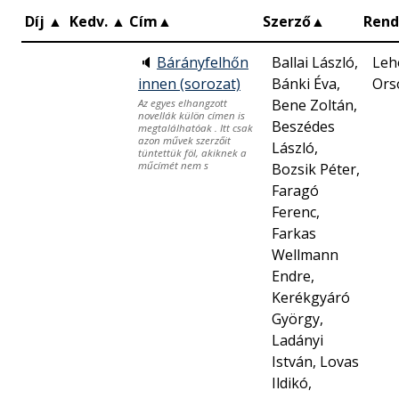
Díj
▲
Kedv.
▲
Cím
▲
Szerző
▲
Rend
🔈
Bárányfelhőn
Ballai László,
Leh
innen (sorozat)
Bánki Éva,
Ors
Bene Zoltán,
Az egyes elhangzott
novellák külön címen is
Beszédes
megtalálhatóak . Itt csak
azon művek szerzőit
László,
tüntettük föl, akiknek a
műcímét nem s
Bozsik Péter,
Faragó
Ferenc,
Farkas
Wellmann
Endre,
Kerékgyáró
György,
Ladányi
István, Lovas
Ildikó,