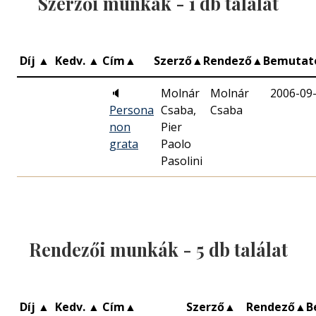
Szerzői munkák -
1
db találat
Díj
▲
Kedv.
▲
Cím
▲
Szerző
▲
Rendező
▲
Bemuta
🔈
Molnár
Molnár
2006-09
Persona
Csaba,
Csaba
non
Pier
grata
Paolo
Pasolini
Rendezői munkák -
5
db találat
Díj
▲
Kedv.
▲
Cím
▲
Szerző
▲
Rendező
▲
B