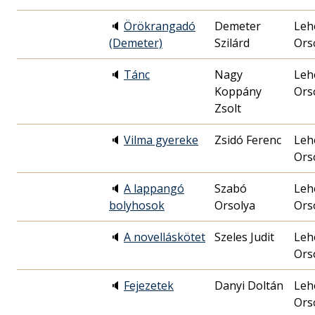
🔈
Örökrangadó
Demeter
Leh
(Demeter)
Szilárd
Ors
🔈
Tánc
Nagy
Leh
Koppány
Ors
Zsolt
🔈
Vilma gyereke
Zsidó Ferenc
Leh
Ors
🔈
A lappangó
Szabó
Leh
bolyhosok
Orsolya
Ors
🔈
A novelláskötet
Szeles Judit
Leh
Ors
🔈
Fejezetek
Danyi Doltán
Leh
Ors