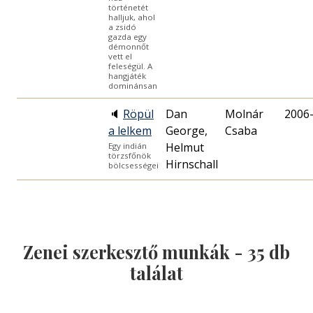
történetét
halljuk, ahol
a zsidó
gazda egy
démonnőt
vett el
feleségül. A
hangjáték
dominánsan
🔈
Röpül
Dan
Molnár
2006
a lelkem
George,
Csaba
Helmut
Egy indián
törzsfőnök
Hirnschall
bölcsességei
Zenei szerkesztő munkák -
35
db
találat