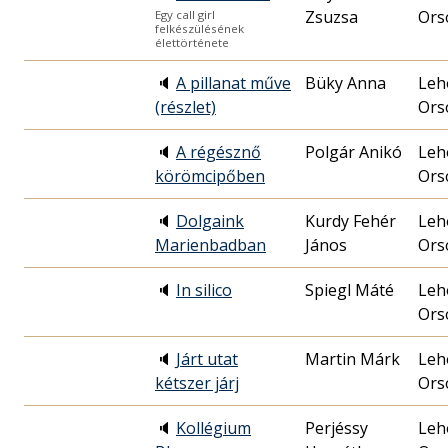
Zsuzsa
Ors
Egy call girl
felkészülésének
élettörténete
🔈
A pillanat műve
Büky Anna
Leh
(részlet)
Ors
🔈
A régésznő
Polgár Anikó
Leh
körömcipőben
Ors
🔈
Dolgaink
Kurdy Fehér
Leh
Marienbadban
János
Ors
🔈
In silico
Spiegl Máté
Leh
Ors
🔈
Járt utat
Martin Márk
Leh
kétszer járj
Ors
🔈
Kollégium
Perjéssy
Leh