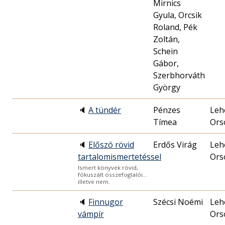
Mirnics
Gyula, Orcsik
Roland, Pék
Zoltán,
Schein
Gábor,
Szerbhorváth
György
🔈
A tündér
Pénzes
Leh
Tímea
Ors
🔈
Előszó rövid
Erdős Virág
Leh
tartalomismertetéssel
Ors
Ismert könyvek rövid,
fókuszált összefoglalói…
illetve nem.
🔈
Finnugor
Szécsi Noémi
Leh
vámpír
Ors