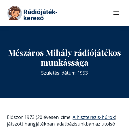
Tovább a navigációhoz
Tovább a tartalomhoz
Menü
Mészáros Mihály rádiójátékos
munkássága
Születési dátum: 1953
Először 1973 (20 évesen; címe:
A hiszterezis-húrok
)
játszott hangjátékban; adatbázisunkban az utolsó