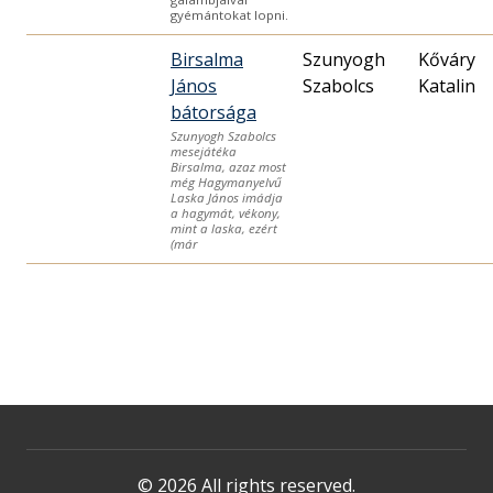
gyémántokat lopni.
Birsalma
Szunyogh
Kőváry
János
Szabolcs
Katalin
bátorsága
Szunyogh Szabolcs
mesejátéka
Birsalma, azaz most
még Hagymanyelvű
Laska János imádja
a hagymát, vékony,
mint a laska, ezért
(már
© 2026 All rights reserved.