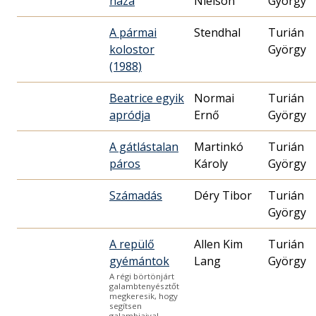
háza
Nielson
György
A pármai
Stendhal
Turián
kolostor
György
(1988)
Beatrice egyik
Normai
Turián
apródja
Ernő
György
A gátlástalan
Martinkó
Turián
páros
Károly
György
Számadás
Déry Tibor
Turián
György
A repülő
Allen Kim
Turián
gyémántok
Lang
György
A régi börtönjárt
galambtenyésztőt
megkeresik, hogy
segítsen
galambjaival