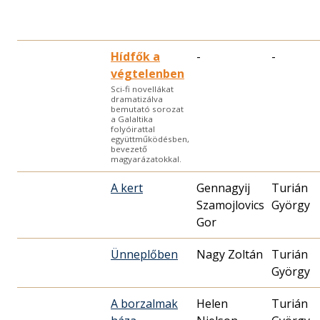
Hídfők a
-
-
végtelenben
Sci-fi novellákat
dramatizálva
bemutató sorozat
a Galaltika
folyóirattal
együttműködésben,
bevezető
magyarázatokkal.
A kert
Gennagyij
Turián
Szamojlovics
György
Gor
Ünneplőben
Nagy Zoltán
Turián
György
A borzalmak
Helen
Turián