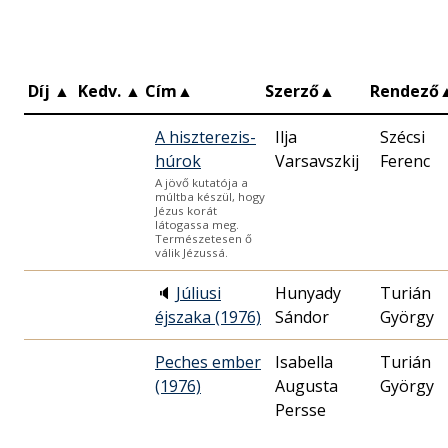
Díj
▲
Kedv.
▲
Cím
▲
Szerző
▲
Rendező
A hiszterezis-
Ilja
Szécsi
húrok
Varsavszkij
Ferenc
A jövő kutatója a
múltba készül, hogy
Jézus korát
látogassa meg.
Természetesen ő
válik Jézussá.
🔈
Júliusi
Hunyady
Turián
éjszaka (1976)
Sándor
György
Peches ember
Isabella
Turián
(1976)
Augusta
György
Persse