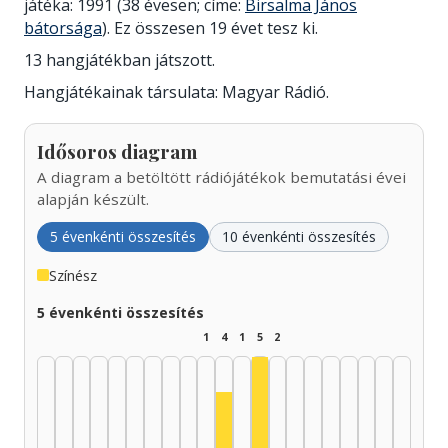
játéka: 1991 (38 évesen; címe:
Birsalma János
bátorsága
). Ez összesen 19 évet tesz ki.
13 hangjátékban játszott.
Hangjátékainak társulata: Magyar Rádió.
Idősoros diagram
A diagram a betöltött rádiójátékok bemutatási évei
alapján készült.
5 évenkénti összesítés
10 évenkénti összesítés
Színész
5 évenkénti összesítés
1
4
1
5
2