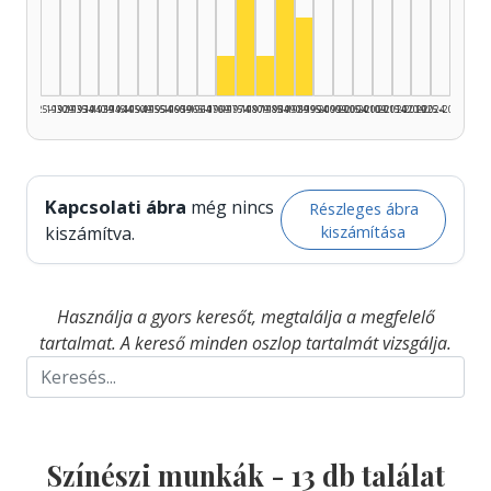
Színész, 1985–1989: 5
Színész, 1975–1979: 4
Színész, 1990–1994: 2
Színész, 1970–1974: 1
Színész, 1980–1984: 1
1925–1929
1930–1934
1935–1939
1940–1944
1945–1949
1950–1954
1955–1959
1960–1964
1965–1969
1970–1974
1975–1979
1980–1984
1985–1989
1990–1994
1995–1999
2000–2004
2005–2009
2010–2014
2015–2019
2020–2024
2025–2026
Kapcsolati ábra
még nincs
Részleges ábra
kiszámítása
kiszámítva.
Használja a gyors keresőt, megtalálja a megfelelő
tartalmat. A kereső minden oszlop tartalmát vizsgálja.
Színészi munkák -
13
db találat