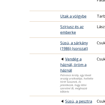
Utak a völgybe
Tarb
Szíriusz és az
Lász
emberke
Süsü, a sárkány
Csuk
(1986) (sorozat)
🔈
Vendég a
Csuk
háznál, öröm a
háznál
Petrence király, egy távoli
ország uralkodója, hallotta
hírét Süsünek, és
jelentkezik, hogy látni
szeretné őt, méghozzá
kőtörés
🔈
Süsü, a pesztra
Csuk