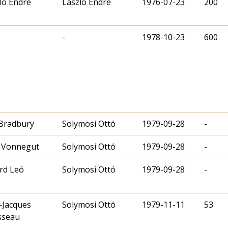
ló Endre
László Endre
1976-07-23
200
-
1978-10-23
600
Bradbury
Solymosi Ottó
1979-09-28
-
 Vonnegut
Solymosi Ottó
1979-09-28
-
árd Leó
Solymosi Ottó
1979-09-28
-
-Jacques
Solymosi Ottó
1979-11-11
53
sseau