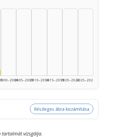
89: 12
nész, 1995–1999: 1
99
2000–2004
2005–2009
2010–2014
2015–2019
2020–2024
2025–2026
Részleges ábra kiszámítása
tartalmát vizsgálja.