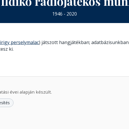
 Ildikó rádiójátékos mu
1946 - 2020
 irigy perselymalac
) játszott hangjátékban; adatbázisunkban 
esz ki.
ási évei alapján készült.
esítés