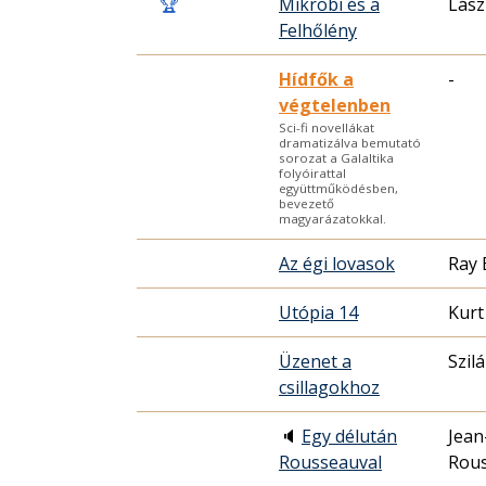
🏆
Mikrobi és a
Lász
Felhőlény
Hídfők a
-
végtelenben
Sci-fi novellákat
dramatizálva bemutató
sorozat a Galaltika
folyóirattal
együttműködésben,
bevezető
magyarázatokkal.
Az égi lovasok
Ray 
Utópia 14
Kurt
Üzenet a
Szil
csillagokhoz
🔈
Egy délután
Jean
Rousseauval
Rou