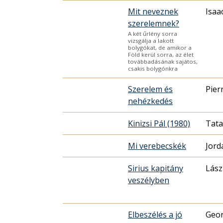
Mit neveznek
Isaa
szerelemnek?
A két űrlény sorra
vizsgálja a lakott
bolygókat, de amikor a
Föld kerül sorra, az élet
továbbadásának sajátos,
csakis bolygónkra
Szerelem és
Pier
nehézkedés
Kinizsi Pál (1980)
Tata
Mi verebecskék
Jord
Sirius kapitány
Lász
veszélyben
Elbeszélés a jó
Geor