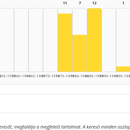
11
7
12
1
Színész, 1985–19
Színész, 1975–1979: 11
Színész, 1980–1984: 7
Szí
4
955–1959
1960–1964
1965–1969
1970–1974
1975–1979
1980–1984
1985–1989
1990–1994
1995–19
eresőt, megtalálja a megfelelő tartalmat. A kereső minden oszlop 