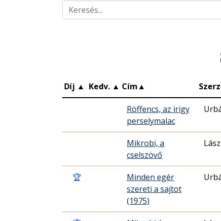
Díj
▲
Kedv.
▲
Cím
▲
Szerz
Röffencs, az irigy
Urbá
perselymalac
Mikrobi, a
Lász
cselszövő
🏆
Minden egér
Urbá
szereti a sajtot
(1975)