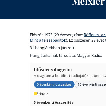
Meixler
Először 1975 (29 évesen; címe:
Röffencs, az
Mint a felszabadítók
). Ez összesen 22 évet t
31 hangjátékban játszott.
Hangjátékainak társulata: Magyar Rádió.
Idősoros diagram
A diagram a betöltött rádiójátékok bemutat
5 évenkénti összesítés
10 évenkénti össz
Színész
5 évenkénti összesítés