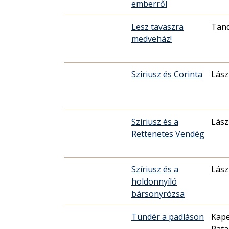
emberről
Lesz tavaszra
Tand
medveház!
Sziriusz és Corinta
Lász
Szíriusz és a
Lász
Rettenetes Vendég
Szíriusz és a
Lász
holdonnyíló
bársonyrózsa
Tündér a padláson
Kape
Pata