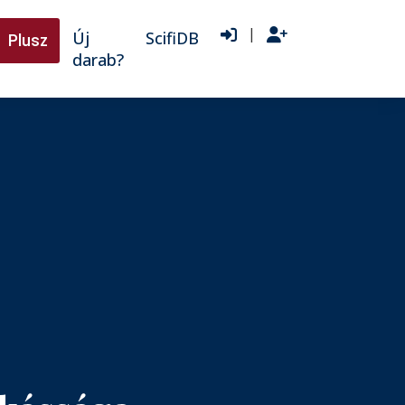
|
Új
ScifiDB
Plusz
darab?