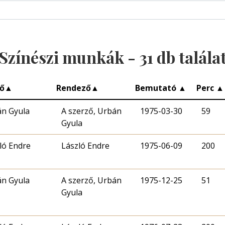
Színészi munkák -
31
db talála
ő
▲
Rendező
▲
Bemutató
▲
Perc
▲
n Gyula
A szerző, Urbán
1975-03-30
59
Gyula
ló Endre
László Endre
1975-06-09
200
n Gyula
A szerző, Urbán
1975-12-25
51
Gyula