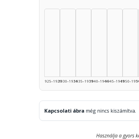
1925–1929
1930–1934
1935–1939
1940–1944
1945–1949
1950–195
1
Kapcsolati ábra
még nincs kiszámítva.
Használja a gyors k