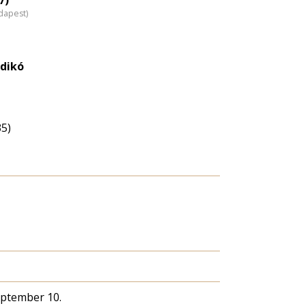
dapest)
ldikó
35)
eptember 10.