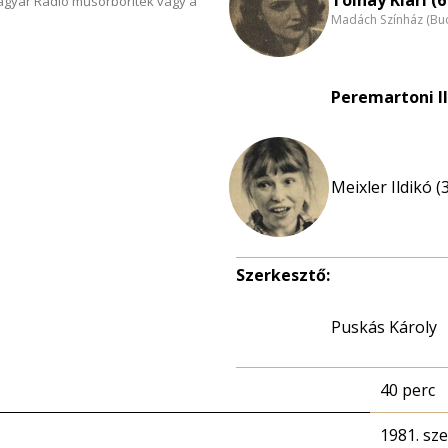
Magyar Rádió műsorboríték vagy a
Madách Színház (Bu
Peremartoni I
Meixler Ildikó (
Szerkesztő:
Puskás Károly
40 perc
1981. sz