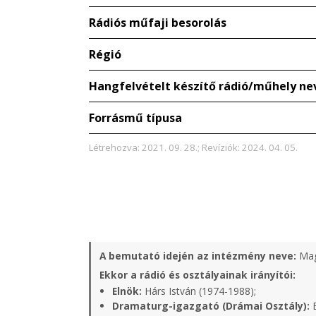
Rádiós műfaji besorolás
Régió
Hangfelvételt készítő rádió/műhely ne
Forrásmű típusa
Létrehozva: 2021. 09. 28.; Revíziók: 2024. 04. 05.
A bemutató idején az intézmény neve:
Mag
Ekkor a rádió és osztályainak irányítói:
Elnök:
Hárs István (1974-1988);
Dramaturg-igazgató (Drámai Osztály):
B