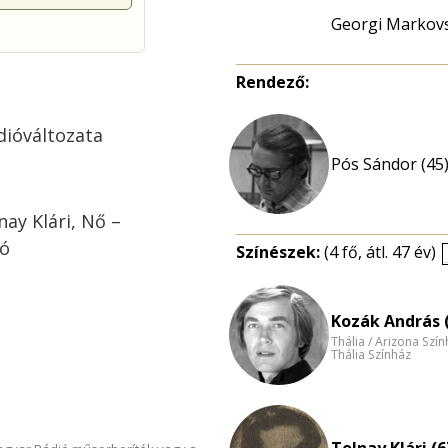
Georgi Markovs
Rendező:
dióváltozata
Pós Sándor (45
ay Klári, Nő –
kó
Színészek:
(4 fő, átl. 47 év)
Kozák András 
Thália / Arizona Szí
Thália Színház
Tolnay Klári (6