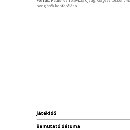
Forrás:
Rádió- és Televízió Újság; Kiegészítésként 
hangjáték konferálása
Játékidő
Bemutató dátuma