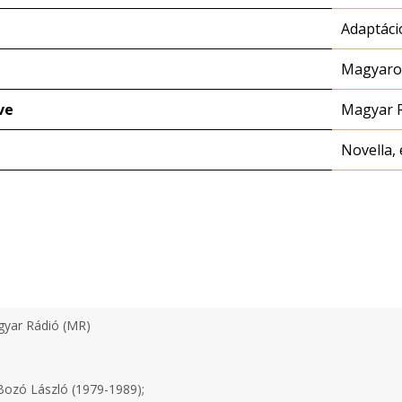
Adaptáci
Magyaror
ve
Magyar 
Novella, 
yar Rádió (MR)
ozó László (1979-1989);