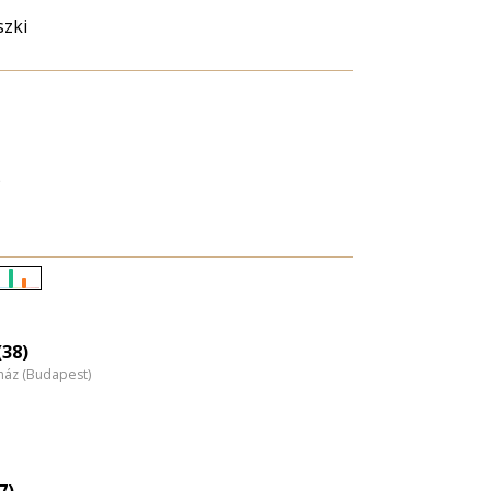
zki
)
Életkori
eloszlás
nagyítása
(38)
nház (Budapest)
7)