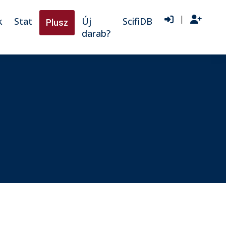
|
k
Stat
Új
ScifiDB
Plusz
darab?