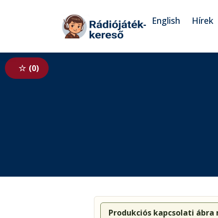
Tovább a navigációhoz
Tovább a tartalomhoz
English
Hírek
0
Produkciós kapcsolati ábra