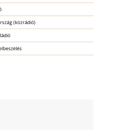
ó
szág (közrádió)
Rádió
elbeszélés