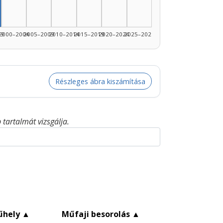
rző, 1995–1999: 1
99
2000–2004
2005–2009
2010–2014
2015–2019
2020–2024
2025–2026
Részleges ábra kiszámítása
tartalmát vizsgálja.
űhely
▲
Műfaji besorolás
▲