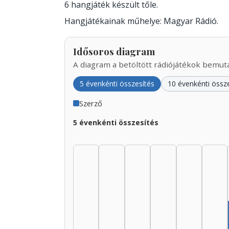
6 hangjáték készült tőle.
Hangjátékainak műhelye: Magyar Rádió.
Idősoros diagram
A diagram a betöltött rádiójátékok bemutat
5 évenkénti összesítés
10 évenkénti össz
Szerző
5 évenkénti összesítés