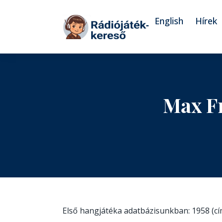
Tovább a navigációhoz
Tovább a tartalomhoz
English
Hírek
Max F
Első hangjátéka adatbázisunkban: 1958 (c