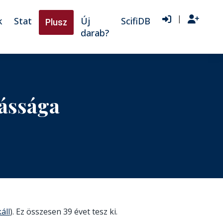
|
k
Stat
Új
ScifiDB
Plusz
darab?
ássága
áll
). Ez összesen 39 évet tesz ki.