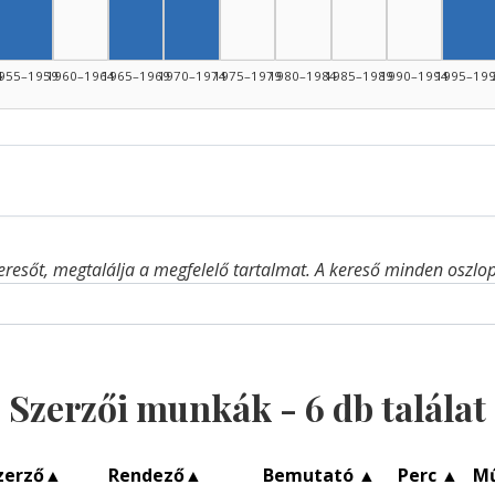
Szerző, 1955–1959: 1
Sze
4
955–1959
1960–1964
1965–1969
1970–1974
1975–1979
1980–1984
1985–1989
1990–1994
1995–19
eresőt, megtalálja a megfelelő tartalmat. A kereső minden oszlop 
Szerzői munkák -
6
db találat
zerző
▲
Rendező
▲
Bemutató
▲
Perc
▲
M