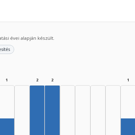
ási évei alapján készült.
esítés
1
2
2
1
Szerző, 1965–1969: 2
Szerző, 1970–1974: 2