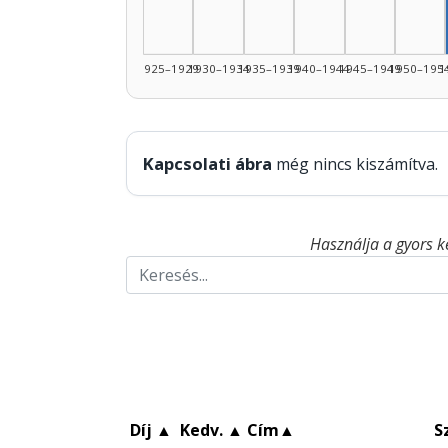
1925–1929
1930–1934
1935–1939
1940–1944
1945–1949
1950–195
1
Kapcsolati ábra
még nincs kiszámítva.
Használja a gyors k
Díj
▲
Kedv.
▲
Cím
▲
S