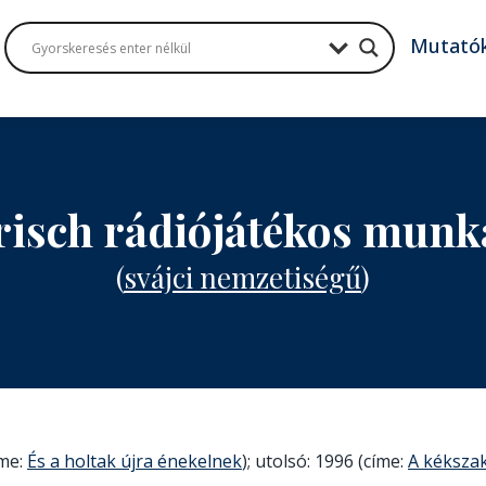
Mutató
risch rádiójátékos munk
(
svájci nemzetiségű
)
íme:
És a holtak újra énekelnek
); utolsó: 1996 (címe:
A kékszak