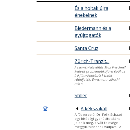
És a holtak újra
énekelnek
Biedermann és a
gyújtogatók
Santa Cruz
Zürich-Tranzit…
A személyiségváltás Max Frischnél
kedvelt problematikájára épül az
író filmvázlatából készült
rádiójáték. Enrismann zürichi
mérn
Stiller
🏆
🔈
A kékszakáll
A főszereplő, Dr. Felix Schaad
egy bírósági gyanúsítottként
jelenik meg, elvált felesége
meggyilkolásának vádjával. A