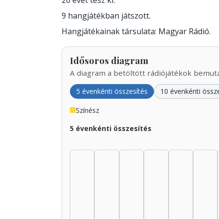
26 évet tesz ki.
9 hangjátékban játszott.
Hangjátékainak társulata: Magyar Rádió.
Idősoros diagram
A diagram a betöltött rádiójátékok bemutat
5 évenkénti összesítés
10 évenkénti össz
Színész
5 évenkénti összesítés