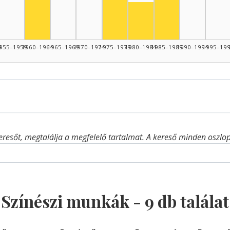
Színész, 1960–1964: 2
Színész, 1980–1984: 1
4
955–1959
1960–1964
1965–1969
1970–1974
1975–1979
1980–1984
1985–1989
1990–1994
1995–19
eresőt, megtalálja a megfelelő tartalmat. A kereső minden oszlop 
Színészi munkák -
9
db találat