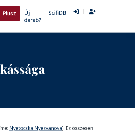
|
Új
ScifiDB
Plusz
darab?
nkássága
címe:
Nyetocska Nyezvanova
). Ez összesen