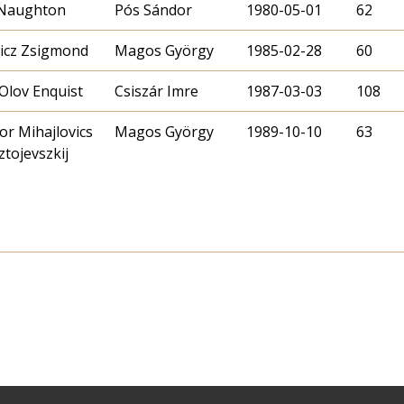
l Naughton
Pós Sándor
1980-05-01
62
icz Zsigmond
Magos György
1985-02-28
60
Olov Enquist
Csiszár Imre
1987-03-03
108
or Mihajlovics
Magos György
1989-10-10
63
tojevszkij