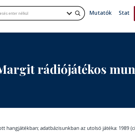
Mutatók
Stat
Margit rádiójátékos mu
zott hangjátékban; adatbázisunkban az utolsó játéka: 1989 (