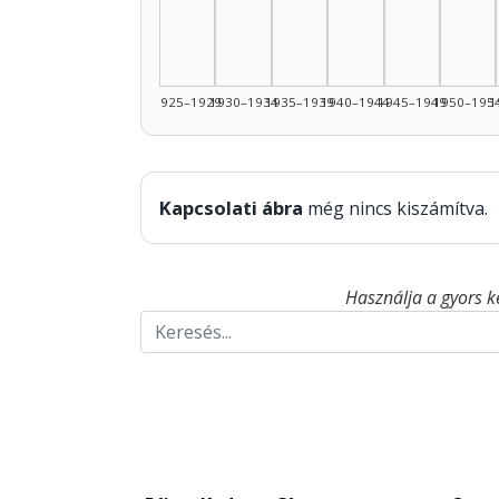
1925–1929
1930–1934
1935–1939
1940–1944
1945–1949
1950–195
1
Kapcsolati ábra
még nincs kiszámítva.
Használja a gyors k