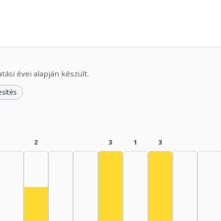
ási évei alapján készült.
esítés
2
3
1
3
Színész, 1975–1979: 3
Színész, 1985–19