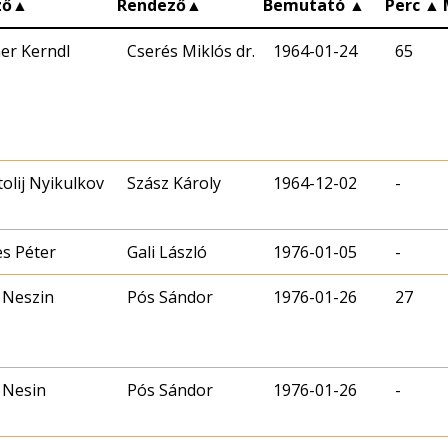
ző
▲
Rendező
▲
Bemutató
▲
Perc
▲
er Kerndl
Cserés Miklós dr.
1964-01-24
65
olij Nyikulkov
Szász Károly
1964-12-02
-
s Péter
Gali László
1976-01-05
-
 Neszin
Pós Sándor
1976-01-26
27
 Nesin
Pós Sándor
1976-01-26
-