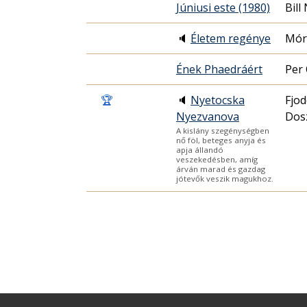
Júniusi este (1980)
Bil
🔈
Életem regénye
Mór
Ének Phaedráért
Per 
🏆
🔈
Nyetocska
Fjod
Nyezvanova
Dosz
A kislány szegénységben
nő föl, beteges anyja és
apja állandó
veszekedésben, amíg
árván marad és gazdag
jótevők veszik magukhoz.