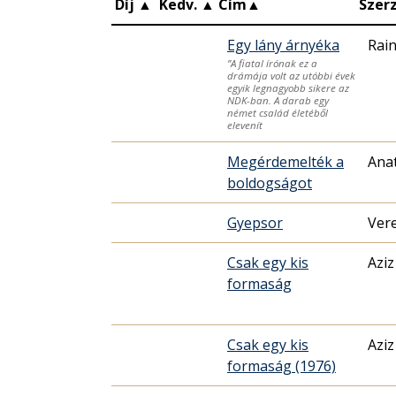
Díj
▲
Kedv.
▲
Cím
▲
Szer
Egy lány árnyéka
Rain
”A fiatal írónak ez a
drámája volt az utóbbi évek
egyik legnagyobb sikere az
NDK-ban. A darab egy
német család életéből
elevenít
Megérdemelték a
Anat
boldogságot
Gyepsor
Vere
Csak egy kis
Aziz
formaság
Csak egy kis
Aziz
formaság (1976)