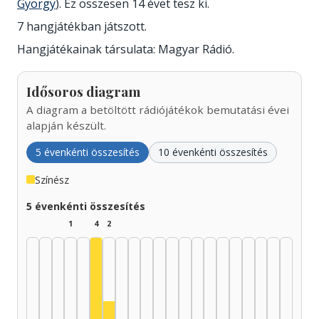
György
). Ez összesen 14 évet tesz ki.
7 hangjátékban játszott.
Hangjátékainak társulata: Magyar Rádió.
Idősoros diagram
A diagram a betöltött rádiójátékok bemutatási évei
alapján készült.
5 évenkénti összesítés
10 évenkénti összesítés
Színész
5 évenkénti összesítés
1
4
2
Színész, 1950–1954: 4