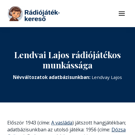
Tovább a navigációhoz
Tovább a tartalomhoz
Menü
Lendvai Lajos rádiójátékos
munkássága
Névváltozatok adatbázisunkban:
Lendvay Lajos
Először 1943 (címe:
A vasláda
) játszott hangjátékban;
adatbázisunkban az utolsó játéka: 1956 (címe:
Dózsa