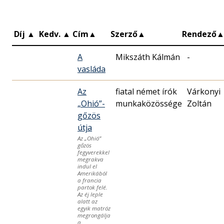
Díj
▲
Kedv.
▲
Cím
▲
Szerző
▲
Rendező
A
Mikszáth Kálmán
-
vasláda
Az
fiatal német írók
Várkonyi
„Ohió”-
munkaközössége
Zoltán
gőzös
útja
Az „Ohió”
gőzös
fegyverekkel
megrakva
indul el
Amerikából
a francia
partok felé.
Az éj leple
alatt az
egyik matróz
megrongálja
a