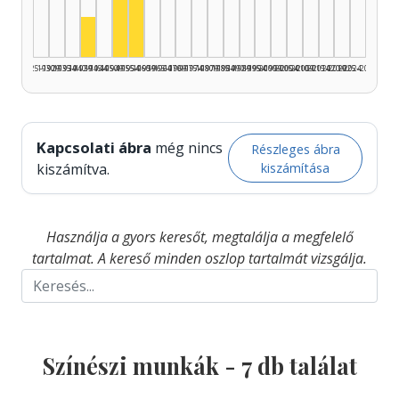
Színész, 1955–1959: 2
Színész, 1940–1944: 1
1925–1929
1930–1934
1935–1939
1940–1944
1945–1949
1950–1954
1955–1959
1960–1964
1965–1969
1970–1974
1975–1979
1980–1984
1985–1989
1990–1994
1995–1999
2000–2004
2005–2009
2010–2014
2015–2019
2020–2024
2025–2026
Kapcsolati ábra
még nincs
Részleges ábra
kiszámítása
kiszámítva.
Használja a gyors keresőt, megtalálja a megfelelő
tartalmat. A kereső minden oszlop tartalmát vizsgálja.
Színészi munkák -
7
db találat