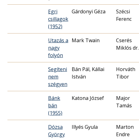
Egri
Gárdonyi Géza
Szécsi
csillagok
Ferenc
(1952)
Utazás a
Mark Twain
Cserés
nagy
Miklós dr.
folyón
Segíteni
Bán Pál, Kállai
Horváth
nem
István
szégyen
Bánk
Katona József
Major
bán
Tamás
(1955)
Dózsa
Illyés Gyula
Marton
György
Endre