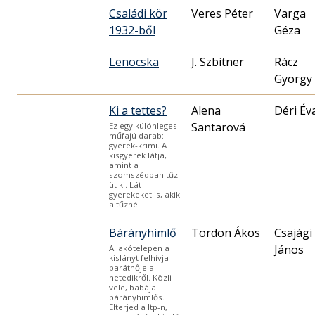
Családi kör
Veres Péter
Varga
1932-ből
Géza
Lenocska
J. Szbitner
Rácz
György
Ki a tettes?
Alena
Déri Év
Santarová
Ez egy különleges
műfajú darab:
gyerek-krimi. A
kisgyerek látja,
amint a
szomszédban tűz
üt ki. Lát
gyerekeket is, akik
a tűznél
Bárányhimlő
Tordon Ákos
Csajági
János
A lakótelepen a
kislányt felhívja
barátnője a
hetedikről. Közli
vele, babája
bárányhimlős.
Elterjed a ltp-n,