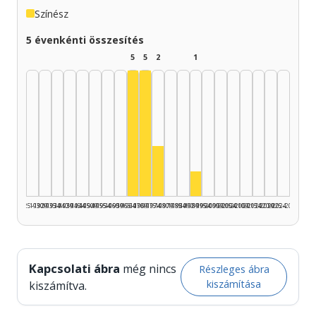
Színész
5 évenkénti összesítés
5
5
2
1
Színész, 1965–1969: 5
Színész, 1970–1974: 5
Színész, 1975–1979: 2
Színész, 1990–1994: 1
1925–1929
1930–1934
1935–1939
1940–1944
1945–1949
1950–1954
1955–1959
1960–1964
1965–1969
1970–1974
1975–1979
1980–1984
1985–1989
1990–1994
1995–1999
2000–2004
2005–2009
2010–2014
2015–2019
2020–2024
2025–2026
Kapcsolati ábra
még nincs
Részleges ábra
kiszámítása
kiszámítva.