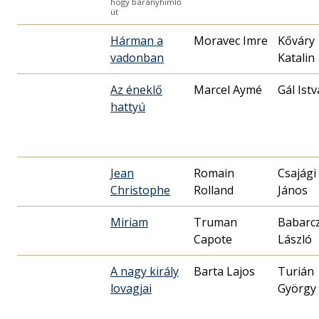
hogy bárányhimlő
üt
Hárman a
Moravec Imre
Kőváry
vadonban
Katalin
Az éneklő
Marcel Aymé
Gál Ist
hattyú
Jean
Romain
Csajági
Christophe
Rolland
János
Miriam
Truman
Babarc
Capote
László
A nagy király
Barta Lajos
Turián
lovagjai
György