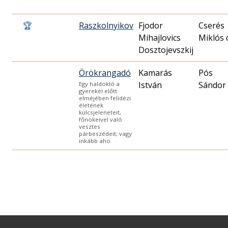
🏆
Raszkolnyikov
Fjodor
Cserés
Mihajlovics
Miklós 
Dosztojevszkij
Örökrangadó
Kamarás
Pós
István
Sándor
Egy haldokló a
gyerekei előtt
elméjében felidézi
életének
kulcsjeleneteit,
főnökeivel való
vesztes
párbeszédeit; vagy
inkább aho