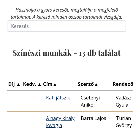
Használja a gyors keresőt, megtalálja a megfelelő
tartalmat. A kereső minden oszlop tartalmát vizsgálja.
Színészi munkák -
13
db találat
Díj
▲
Kedv.
▲
Cím
▲
Szerző
▲
Rendez
Kati játszik
Csetényi
Vadász
Anikó
Gyula
A nagy király
Barta Lajos
Turián
lovagja
György