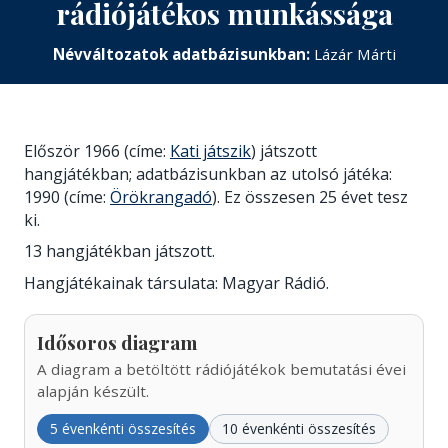
rádiójátékos munkássága
Névváltozatok adatbázisunkban:
Lázár Márti
Először 1966 (címe:
Kati játszik
) játszott
hangjátékban; adatbázisunkban az utolsó játéka:
1990 (címe:
Örökrangadó
). Ez összesen 25 évet tesz
ki.
13 hangjátékban játszott.
Hangjátékainak társulata: Magyar Rádió.
Idősoros diagram
A diagram a betöltött rádiójátékok bemutatási évei
alapján készült.
5 évenkénti összesítés
10 évenkénti összesítés