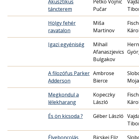
Akusztikus
Petko Vojnić
Vajd
táncterem
Pučar
Tibo
Hölgy fehér
Miša
Fisch
ravatalon
Martinov
Káro
Igazi egyéniség
Mihail
Hern
Afanaszjevics
Györ
Bulgakov
A filozófus Parker
Ambrose
Slob
Adderson
Bierce
Moja
Megkondul a
Kopeczky
Fisch
lélekharang
László
Káro
És ön kicsoda ?
Géber László
Vajd
Tibo
Élveboncolás
Bicskei Eliz
Slob