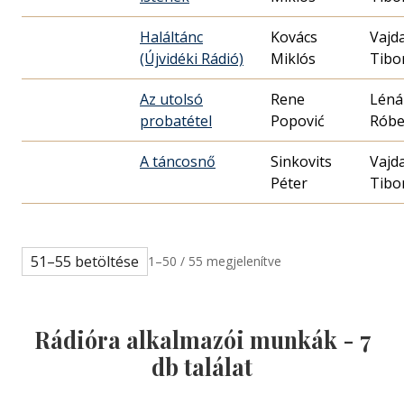
Haláltánc
Kovács
Vajd
(Újvidéki Rádió)
Miklós
Tibo
Az utolsó
Rene
Léná
probatétel
Popović
Róbe
A táncosnő
Sinkovits
Vajd
Péter
Tibo
51–55 betöltése
1–50 / 55 megjelenítve
Rádióra alkalmazói munkák -
7
db találat