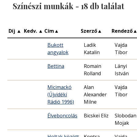
Színészi munkák -
18
db találat
Díj
▲
Kedv.
▲
Cím
▲
Szerző
▲
Rendező
Bukott
Ladik
Vajda
angyalok
Katalin
Tibor
Bettina
Romain
Lányi
Rolland
István
Micimackó
Alan
Vajda
(Újvidéki
Alexander
Tibor
Rádió 1996)
Milne
Élveboncolás
Bicskei Eliz
Slobodan
Mojak
Holtak között
Kontra
Vajda