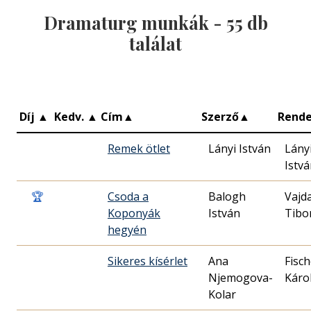
Dramaturg munkák -
55
db
találat
Díj
▲
Kedv.
▲
Cím
▲
Szerző
▲
Rend
Remek ötlet
Lányi István
Lány
Istv
🏆
Csoda a
Balogh
Vajd
Koponyák
István
Tibo
hegyén
Sikeres kísérlet
Ana
Fisch
Njemogova-
Káro
Kolar