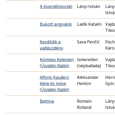
A jövendőmondó
Lányi István
Lány
Istv
Bukott angyalok
Ladik Katalin
Vajd
Tibo
Kezdődik a
Sava Penčić
Fisch
vadászidény
Káro
Kőmíves Kelemen
Ismeretlen
Vajd
(Újvidéki Rádió)
(népballada)
Tibo
Alfons Kauders
Aleksandar
Hern
élete és műve
Hemon
Györ
(Újvidéki Rádió)
Bettina
Romain
Lány
Rolland
Istv