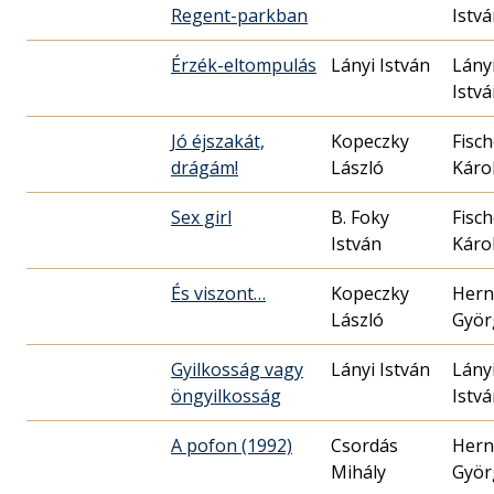
Regent-parkban
Istv
Érzék-eltompulás
Lányi István
Lány
Istv
Jó éjszakát,
Kopeczky
Fisch
drágám!
László
Káro
Sex girl
B. Foky
Fisch
István
Káro
És viszont…
Kopeczky
Hern
László
Györ
Gyilkosság vagy
Lányi István
Lány
öngyilkosság
Istv
A pofon (1992)
Csordás
Hern
Mihály
Györ