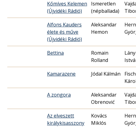
Kőmíves Kelemen
Ismeretlen
Vajd
(Újvidéki Rádió)
(népballada)
Tibo
Alfons Kauders
Aleksandar
Hern
élete és műve
Hemon
Györ
(Újvidéki Rádió)
Bettina
Romain
Lány
Rolland
Istv
Kamarazene
Jódal Kálmán
Fisch
Káro
A zongora
Aleksandar
Vajd
Obrenović
Tibo
Az elveszett
Kovács
Hern
királykisasszony
Miklós
Györ