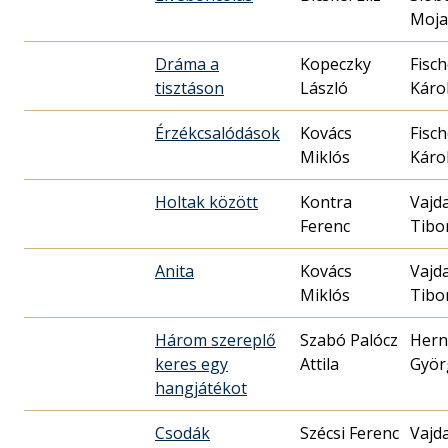
Moja
Dráma a
Kopeczky
Fisch
tisztáson
László
Káro
Érzékcsalódások
Kovács
Fisch
Miklós
Káro
Holtak között
Kontra
Vajd
Ferenc
Tibo
Anita
Kovács
Vajd
Miklós
Tibo
Három szereplő
Szabó Palócz
Hern
keres egy
Attila
Györ
hangjátékot
Csodák
Szécsi Ferenc
Vajd