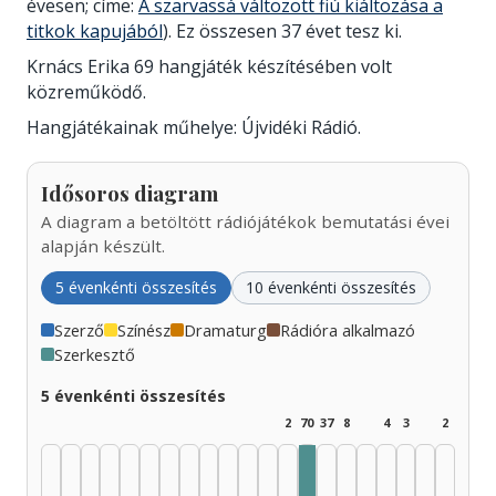
évesen; címe:
A szarvassá változott fiú kiáltozása a
titkok kapujából
). Ez összesen 37 évet tesz ki.
Krnács Erika 69 hangjáték készítésében volt
közreműködő.
Hangjátékainak műhelye: Újvidéki Rádió.
Idősoros diagram
A diagram a betöltött rádiójátékok bemutatási évei
alapján készült.
5 évenkénti összesítés
10 évenkénti összesítés
Szerző
Színész
Dramaturg
Rádióra alkalmazó
Szerkesztő
5 évenkénti összesítés
2
70
37
8
4
3
2