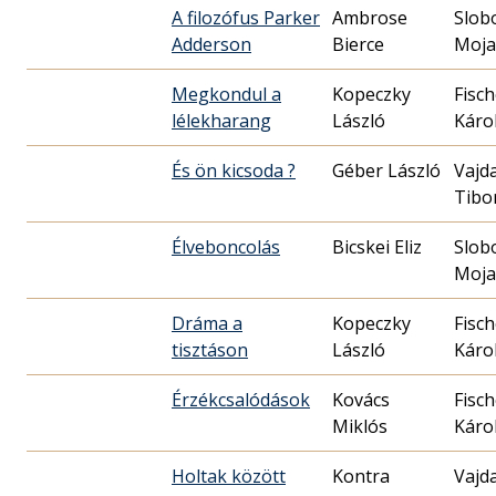
A filozófus Parker
Ambrose
Slob
Adderson
Bierce
Moja
Megkondul a
Kopeczky
Fisch
lélekharang
László
Káro
És ön kicsoda ?
Géber László
Vajd
Tibo
Élveboncolás
Bicskei Eliz
Slob
Moja
Dráma a
Kopeczky
Fisch
tisztáson
László
Káro
Érzékcsalódások
Kovács
Fisch
Miklós
Káro
Holtak között
Kontra
Vajd