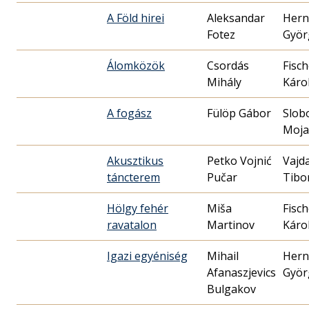
A Föld hirei
Aleksandar
Hern
Fotez
Györ
Álomközök
Csordás
Fisch
Mihály
Káro
A fogász
Fülöp Gábor
Slob
Moja
Akusztikus
Petko Vojnić
Vajd
táncterem
Pučar
Tibo
Hölgy fehér
Miša
Fisch
ravatalon
Martinov
Káro
Igazi egyéniség
Mihail
Hern
Afanaszjevics
Györ
Bulgakov