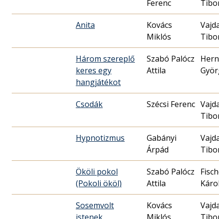
Ferenc
Tibo
Anita
Kovács
Vajd
Miklós
Tibo
Három szereplő
Szabó Palócz
Hern
keres egy
Attila
Györ
hangjátékot
Csodák
Szécsi Ferenc
Vajd
Tibo
Hypnotizmus
Gabányi
Vajd
Árpád
Tibo
Ököli pokol
Szabó Palócz
Fisch
(Pokoli ököl)
Attila
Káro
Sosemvolt
Kovács
Vajd
istenek
Miklós
Tibo