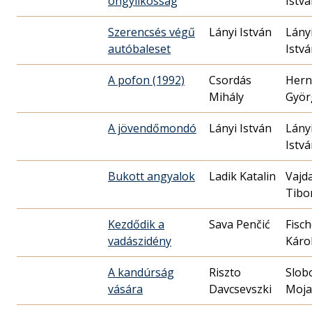
öngyilkosság
Istv
Szerencsés végű
Lányi István
Lány
autóbaleset
Istv
A pofon (1992)
Csordás
Hern
Mihály
Györ
A jövendőmondó
Lányi István
Lány
Istv
Bukott angyalok
Ladik Katalin
Vajd
Tibo
Kezdődik a
Sava Penčić
Fisch
vadászidény
Káro
A kandúrság
Riszto
Slob
vására
Davcsevszki
Moja