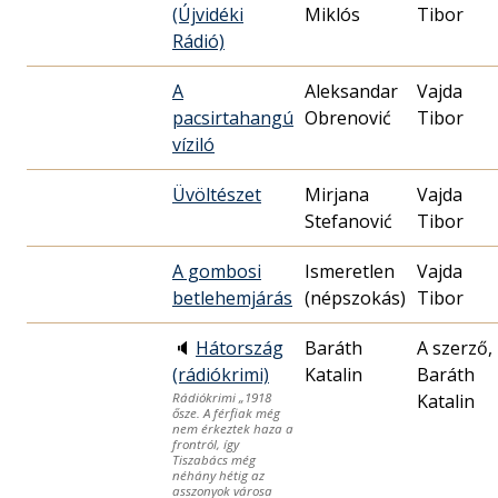
(Újvidéki
Miklós
Tibor
Rádió)
A
Aleksandar
Vajda
pacsirtahangú
Obrenović
Tibor
víziló
Üvöltészet
Mirjana
Vajda
Stefanović
Tibor
A gombosi
Ismeretlen
Vajda
betlehemjárás
(népszokás)
Tibor
🔈
Hátország
Baráth
A szerző,
(rádiókrimi)
Katalin
Baráth
Katalin
Rádiókrimi „1918
ősze. A férfiak még
nem érkeztek haza a
frontról, így
Tiszabács még
néhány hétig az
asszonyok városa