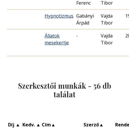
Ferenc
Tibor
Hypnotizmus
Gabányi
Vajda
1
Árpád
Tibor
Állatok
-
Vajda
2
mesekertje
Tibor
Szerkesztői munkák -
56
db
találat
Díj
▲
Kedv.
▲
Cím
▲
Szerző
▲
Rend