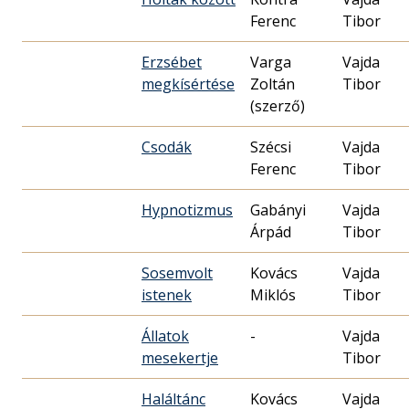
Ferenc
Tibor
Erzsébet
Varga
Vajda
megkísértése
Zoltán
Tibor
(szerző)
Csodák
Szécsi
Vajda
Ferenc
Tibor
Hypnotizmus
Gabányi
Vajda
Árpád
Tibor
Sosemvolt
Kovács
Vajda
istenek
Miklós
Tibor
Állatok
-
Vajda
mesekertje
Tibor
Haláltánc
Kovács
Vajda