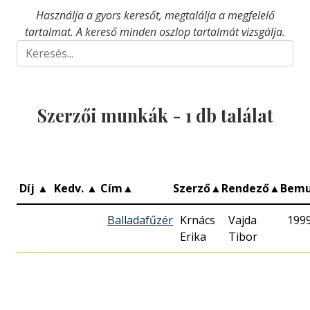
Használja a gyors keresőt, megtalálja a megfelelő
tartalmat. A kereső minden oszlop tartalmát vizsgálja.
Szerzői munkák -
1
db találat
Díj
▲
Kedv.
▲
Cím
▲
Szerző
▲
Rendező
▲
Bemu
Balladafűzér
Krnács
Vajda
199
Erika
Tibor