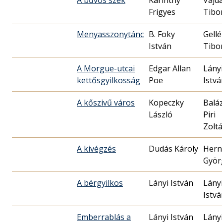
Frigyes
Tibo
Menyasszonytánc
B. Foky
Gellé
István
Tibo
A Morgue-utcai
Edgar Allan
Lány
kettősgyilkosság
Poe
Istv
A kőszivű város
Kopeczky
Balá
László
Piri
Zolt
A kivégzés
Dudás Károly
Hern
Györ
A bérgyilkos
Lányi István
Lány
Istv
Emberrablás a
Lányi István
Lány