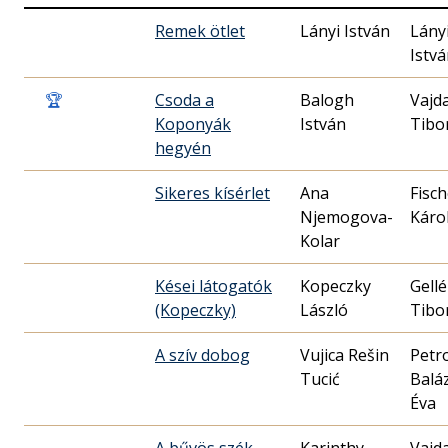
Remek ötlet
Lányi István
Lány
Istv
🏆
Csoda a
Balogh
Vajd
Koponyák
István
Tibo
hegyén
Sikeres kísérlet
Ana
Fisch
Njemogova-
Káro
Kolar
Kései látogatók
Kopeczky
Gellé
(Kopeczky)
László
Tibo
A szív dobog
Vujica Rešin
Petr
Tucić
Balá
Éva
A bűvös szék
Karinthy
Vajd