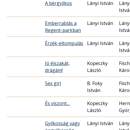
A bérgyilkos
Lányi István
Lány
Istv
Emberrablás a
Lányi István
Lány
Regent-parkban
Istv
Érzék-eltompulás
Lányi István
Lány
Istv
Jó éjszakát,
Kopeczky
Fisch
drágám!
László
Káro
Sex girl
B. Foky
Fisch
István
Káro
És viszont…
Kopeczky
Hern
László
Györ
Gyilkosság vagy
Lányi István
Lány