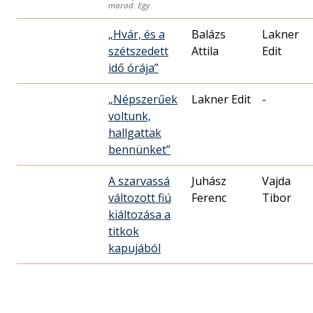
marad. Egy
„Hvár, és a
Balázs
Lakner
szétszedett
Attila
Edit
idő órája”
„Népszerűek
Lakner Edit
-
voltunk,
hallgattak
bennünket”
A szarvassá
Juhász
Vajda
változott fiú
Ferenc
Tibor
kiáltozása a
titkok
kapujából