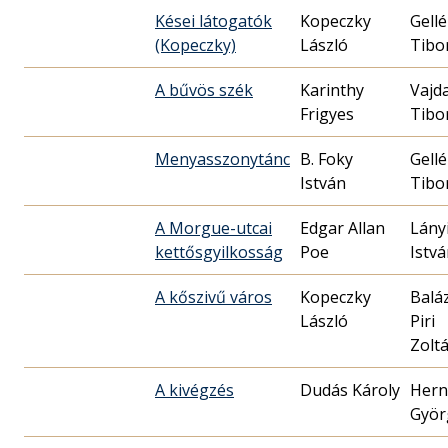
Kései látogatók
Kopeczky
Gellé
(Kopeczky)
László
Tibo
A bűvös szék
Karinthy
Vajd
Frigyes
Tibo
Menyasszonytánc
B. Foky
Gellé
István
Tibo
A Morgue-utcai
Edgar Allan
Lány
kettősgyilkosság
Poe
Istv
A kőszivű város
Kopeczky
Balá
László
Piri
Zolt
A kivégzés
Dudás Károly
Hern
Györ