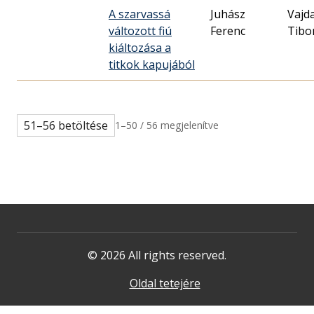
A szarvassá
Juhász
Vajd
változott fiú
Ferenc
Tibo
kiáltozása a
titkok kapujából
51–56 betöltése
1–50 / 56 megjelenítve
© 2026 All rights reserved.
Oldal tetejére