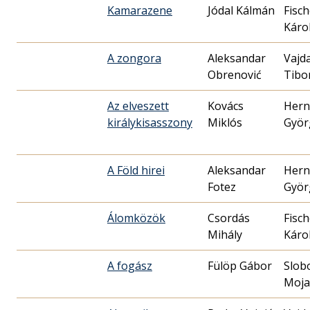
Kamarazene
Jódal Kálmán
Fisch
Káro
A zongora
Aleksandar
Vajd
Obrenović
Tibo
Az elveszett
Kovács
Hern
királykisasszony
Miklós
Györ
A Föld hirei
Aleksandar
Hern
Fotez
Györ
Álomközök
Csordás
Fisch
Mihály
Káro
A fogász
Fülöp Gábor
Slob
Moja