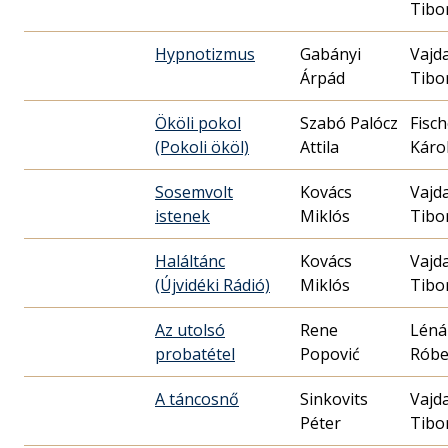
Tibo
Hypnotizmus
Gabányi
Vajd
Árpád
Tibo
Ököli pokol
Szabó Palócz
Fisch
(Pokoli ököl)
Attila
Káro
Sosemvolt
Kovács
Vajd
istenek
Miklós
Tibo
Haláltánc
Kovács
Vajd
(Újvidéki Rádió)
Miklós
Tibo
Az utolsó
Rene
Léná
probatétel
Popović
Róbe
A táncosnő
Sinkovits
Vajd
Péter
Tibo