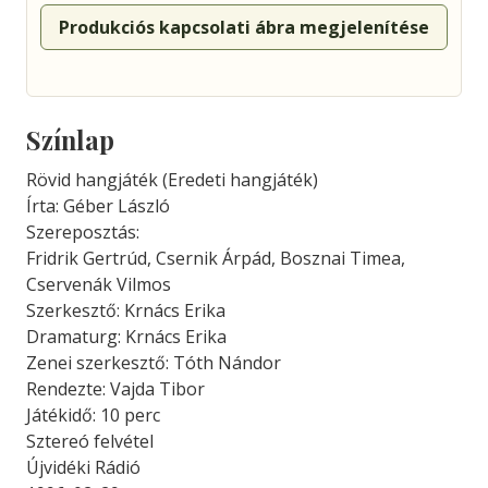
Produkciós kapcsolati ábra megjelenítése
Színlap
Rövid hangjáték (Eredeti hangjáték)
Írta: Géber László
Szereposztás:
Fridrik Gertrúd, Csernik Árpád, Bosznai Timea,
Cservenák Vilmos
Szerkesztő: Krnács Erika
Dramaturg: Krnács Erika
Zenei szerkesztő: Tóth Nándor
Rendezte: Vajda Tibor
Játékidő: 10 perc
Sztereó felvétel
Újvidéki Rádió