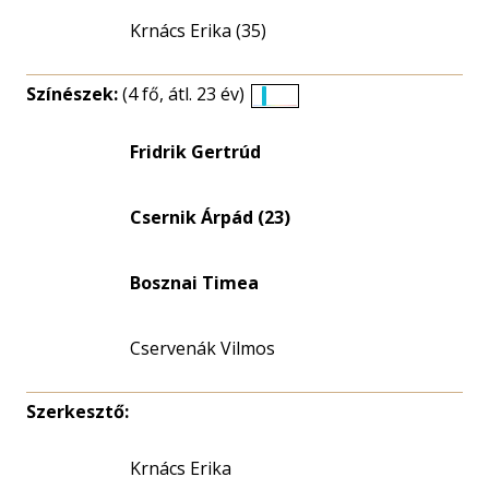
Krnács Erika (35)
Színészek:
(4 fő, átl. 23 év)
Életkori
eloszlás
Fridrik Gertrúd
nagyítása
Csernik Árpád (23)
Bosznai Timea
Cservenák Vilmos
Szerkesztő:
Krnács Erika