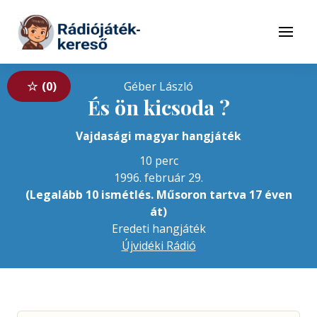
Tovább a navigációhoz
Tovább a tartalomhoz
Menü
0
Géber László
És ön kicsoda ?
Vajdasági magyar hangjáték
10 perc
1996. február 29.
(Legalább 10 ismétlés. Műsoron tartva 17 éven
át)
Eredeti hangjáték
Újvidéki Rádió