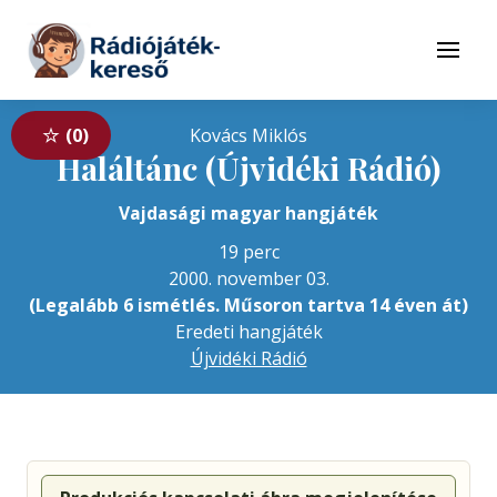
Tovább a navigációhoz
Tovább a tartalomhoz
Menü
0
Kovács Miklós
Haláltánc (Újvidéki Rádió)
Vajdasági magyar hangjáték
19 perc
2000. november 03.
(Legalább 6 ismétlés. Műsoron tartva 14 éven át)
Eredeti hangjáték
Újvidéki Rádió