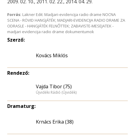
2009. 02. 10., 2011. 02. 22., 2014. 04. 29.
Forrás:
Lakner Edit: Madjari-evidencija radio drame NOCNA
SCENA - RÖVID HANGJÁTÉK; MADJARI-EVIDENCIJA RADIO DRAME ZA
ODRASLE - HANGJÁTÉK FELNŐTTEK; ZABAVISTE-MESEJATEK -
madjari evidencija radio drame dokumentumok
Szerző:
Kovács Miklós
Rendező:
Vajda Tibor (75)
Újvidéki Rádió (Újvidék)
Dramaturg:
Krnács Erika (38)