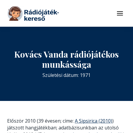
Tovább a navigációhoz
Tovább a tartalomhoz
Menü
Kovács Vanda rádiójátékos
munkássága
Születési dátum: 1971
Először 2010 (39 évesen; címe:
A Sipsirica (2010)
)
játszott hangjátékban; adatbázisunkban az utolsó