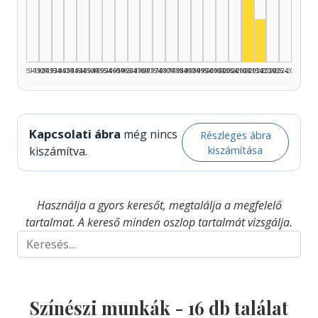
Színész, 201
Színész, 2
1925–1929
1930–1934
1935–1939
1940–1944
1945–1949
1950–1954
1955–1959
1960–1964
1965–1969
1970–1974
1975–1979
1980–1984
1985–1989
1990–1994
1995–1999
2000–2004
2005–2009
2010–2014
2015–2019
2020–2024
2025–2026
Kapcsolati ábra
még nincs
Részleges ábra
kiszámítása
kiszámítva.
Használja a gyors keresőt, megtalálja a megfelelő
tartalmat. A kereső minden oszlop tartalmát vizsgálja.
Színészi munkák -
16
db találat