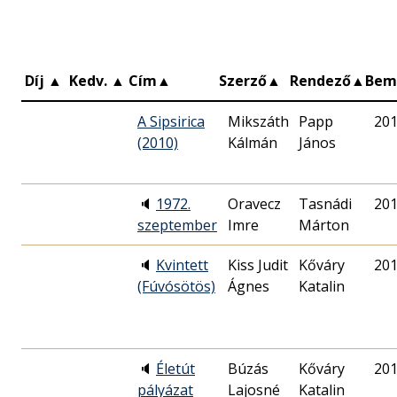
Díj
▲
Kedv.
▲
Cím
▲
Szerző
▲
Rendező
▲
Bem
A Sipsirica
Mikszáth
Papp
201
(2010)
Kálmán
János
🔈
1972.
Oravecz
Tasnádi
201
szeptember
Imre
Márton
🔈
Kvintett
Kiss Judit
Kőváry
201
(Fúvósötös)
Ágnes
Katalin
🔈
Életút
Búzás
Kőváry
201
pályázat
Lajosné
Katalin