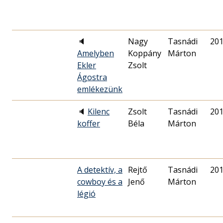
🔈
Nagy
Tasnádi
201
Amelyben
Koppány
Márton
Ekler
Zsolt
Ágostra
emlékezünk
🔈
Kilenc
Zsolt
Tasnádi
201
koffer
Béla
Márton
A detektív, a
Rejtő
Tasnádi
201
cowboy és a
Jenő
Márton
légió