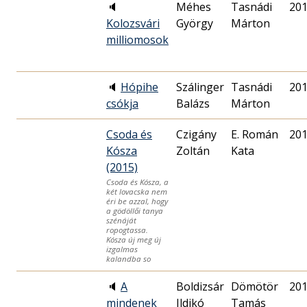
🔈
Méhes
Tasnádi
201
Kolozsvári
György
Márton
milliomosok
🔈
Hópihe
Szálinger
Tasnádi
201
csókja
Balázs
Márton
Csoda és
Czigány
E. Román
201
Kósza
Zoltán
Kata
(2015)
Csoda és Kósza, a
két lovacska nem
éri be azzal, hogy
a gödöllői tanya
szénáját
ropogtassa.
Kósza új meg új
izgalmas
kalandba so
🔈
A
Boldizsár
Dömötör
201
mindenek
Ildikó
Tamás