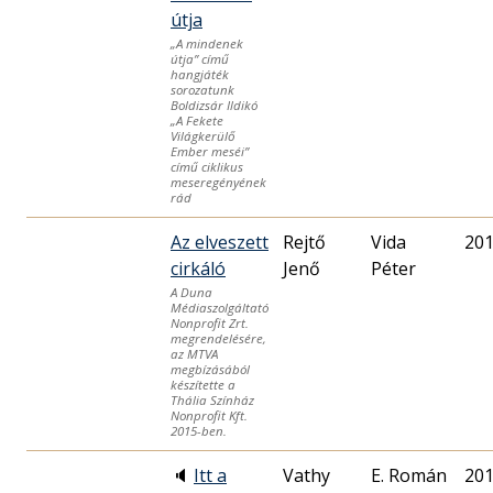
útja
„A mindenek
útja” című
hangjáték
sorozatunk
Boldizsár Ildikó
„A Fekete
Világkerülő
Ember meséi”
című ciklikus
meseregényének
rád
Az elveszett
Rejtő
Vida
201
cirkáló
Jenő
Péter
A Duna
Médiaszolgáltató
Nonprofit Zrt.
megrendelésére,
az MTVA
megbízásából
készítette a
Thália Színház
Nonprofit Kft.
2015-ben.
🔈
Itt a
Vathy
E. Román
201