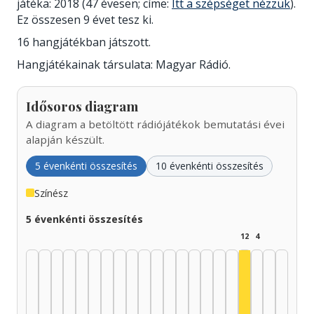
játéka: 2018 (47 évesen; címe:
Itt a szépséget nézzük
).
Ez összesen 9 évet tesz ki.
16 hangjátékban játszott.
Hangjátékainak társulata: Magyar Rádió.
Idősoros diagram
A diagram a betöltött rádiójátékok bemutatási évei
alapján készült.
5 évenkénti összesítés
10 évenkénti összesítés
Színész
5 évenkénti összesítés
12
4