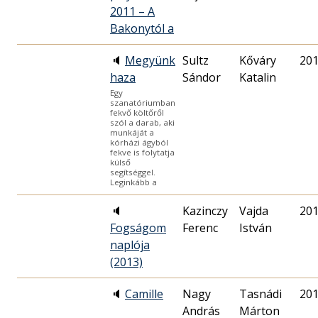
2011 – A
Bakonytól a
🔈
Megyünk
Sultz
Kőváry
201
haza
Sándor
Katalin
Egy
szanatóriumban
fekvő költőről
szól a darab, aki
munkáját a
kórházi ágyból
fekve is folytatja
külső
segítséggel.
Leginkább a
🔈
Kazinczy
Vajda
201
Fogságom
Ferenc
István
naplója
(2013)
🔈
Camille
Nagy
Tasnádi
201
András
Márton