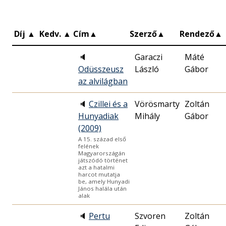
Díj
▲
Kedv.
▲
Cím
▲
Szerző
▲
Rendező
▲
🔈
Garaczi
Máté
Odüsszeusz
László
Gábor
az alvilágban
🔈
Czillei és a
Vörösmarty
Zoltán
Hunyadiak
Mihály
Gábor
(2009)
A 15. század első
felének
Magyarországán
játszódó történet
azt a hatalmi
harcot mutatja
be, amely Hunyadi
János halála után
alak
🔈
Pertu
Szvoren
Zoltán