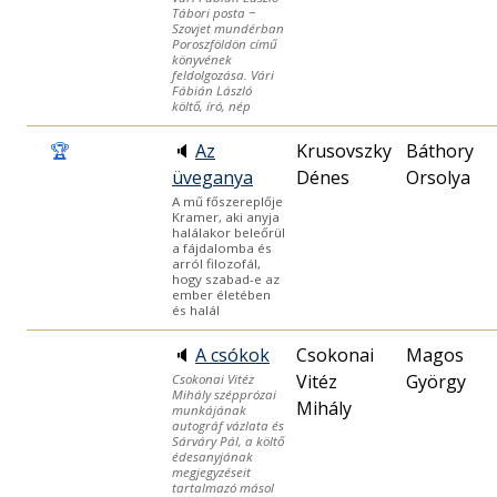
Tábori posta −
Szovjet mundérban
Poroszföldön című
könyvének
feldolgozása. Vári
Fábián László
költő, író, nép
🏆
🔈
Az
Krusovszky
Báthory
üveganya
Dénes
Orsolya
A mű főszereplője
Kramer, aki anyja
halálakor beleőrül
a fájdalomba és
arról filozofál,
hogy szabad-e az
ember életében
és halál
🔈
A csókok
Csokonai
Magos
Vitéz
György
Csokonai Vitéz
Mihály szépprózai
Mihály
munkájának
autográf vázlata és
Sárváry Pál, a költő
édesanyjának
megjegyzéseit
tartalmazó másol