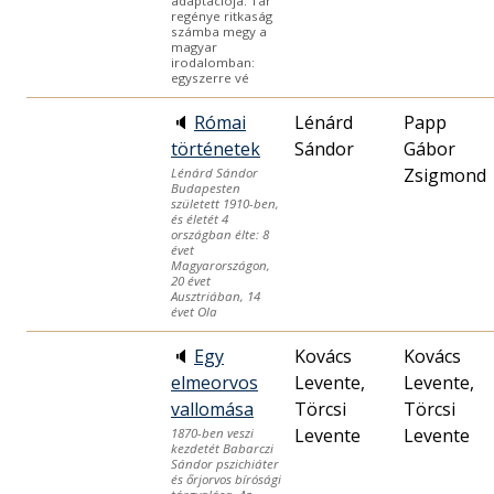
adaptációja. Tar
regénye ritkaság
számba megy a
magyar
irodalomban:
egyszerre vé
🔈
Római
Lénárd
Papp
történetek
Sándor
Gábor
Zsigmond
Lénárd Sándor
Budapesten
született 1910-ben,
és életét 4
országban élte: 8
évet
Magyarországon,
20 évet
Ausztriában, 14
évet Ola
🔈
Egy
Kovács
Kovács
elmeorvos
Levente,
Levente,
vallomása
Törcsi
Törcsi
Levente
Levente
1870-ben veszi
kezdetét Babarczi
Sándor pszichiáter
és őrjorvos bírósági