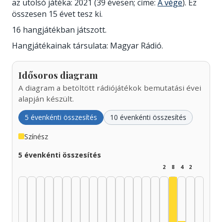
az utolsó játéka: 2021 (39 évesen; címe:
A vége
). Ez
összesen 15 évet tesz ki.
16 hangjátékban játszott.
Hangjátékainak társulata: Magyar Rádió.
Idősoros diagram
A diagram a betöltött rádiójátékok bemutatási évei
alapján készült.
5 évenkénti összesítés
10 évenkénti összesítés
Színész
5 évenkénti összesítés
2
8
4
2