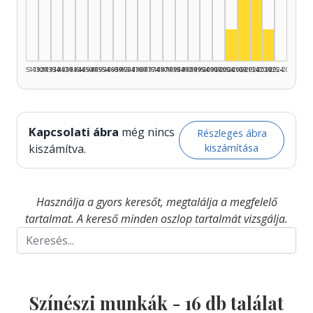
Színész, 2010
Színész, 2
Színész, 2005–2
Színész,
1925–1929
1930–1934
1935–1939
1940–1944
1945–1949
1950–1954
1955–1959
1960–1964
1965–1969
1970–1974
1975–1979
1980–1984
1985–1989
1990–1994
1995–1999
2000–2004
2005–2009
2010–2014
2015–2019
2020–2024
2025–2026
Kapcsolati ábra
még nincs
Részleges ábra
kiszámítása
kiszámítva.
Használja a gyors keresőt, megtalálja a megfelelő
tartalmat. A kereső minden oszlop tartalmát vizsgálja.
Színészi munkák -
16
db találat