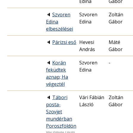
Edina
Gábor
🔈
Szvoren
Szvoren
Zoltán
Edina
Edina
Gábor
elbeszélései
🔈
Párizsi eső
Hevesi
Máté
András
Gábor
🔈
Korán
Szvoren
-
feküdtek
Edina
aznap; Ha
végeztél
🔈
Tábori
Vári Fábián
Zoltán
posta-
László
Gábor
Szovjet
mundérban
Poroszföldön
Vári Fábián László