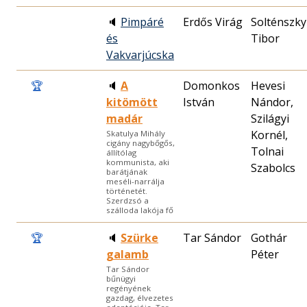
🔈
Pimpáré
Erdős Virág
Solténszky
és
Tibor
Vakvarjúcska
🏆
🔈
A
Domonkos
Hevesi
kitömött
István
Nándor,
madár
Szilágyi
Kornél,
Skatulya Mihály
cigány nagybőgős,
Tolnai
állítólag
kommunista, aki
Szabolcs
barátjának
meséli-narrálja
történetét.
Szerdzsó a
szálloda lakója fő
🏆
🔈
Szürke
Tar Sándor
Gothár
galamb
Péter
Tar Sándor
bűnügyi
regényének
gazdag, élvezetes