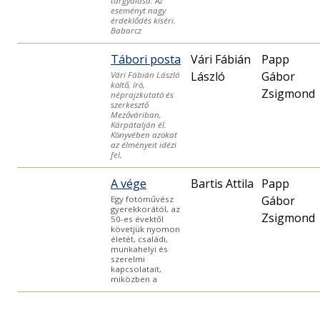
tárgyalása. Az
eseményt nagy
érdeklődés kíséri.
Babarcz
Tábori posta
Vári Fábián
Papp
László
Gábor
Vári Fábián László
költő, író,
Zsigmond
néprajzkutató és
szerkesztő
Mezőváriban,
Kárpátalján él.
Könyvében azokat
az élményeit idézi
fel,
A vége
Bartis Attila
Papp
Gábor
Egy fotóművész
gyerekkorától, az
Zsigmond
50-es évektől
követjük nyomon
életét, családi,
munkahelyi és
szerelmi
kapcsolatait,
miközben a