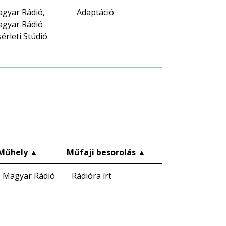
gyar Rádió,
Adaptáció
gyar Rádió
sérleti Stúdió
Műhely
▲
Műfaji besorolás
▲
Magyar Rádió
Rádióra írt