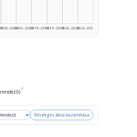
989: 1
99
2000–2004
2005–2009
2010–2014
2015–2019
2020–2024
2025–2026
1
őrendező)
Részleges ábra kiszámítása