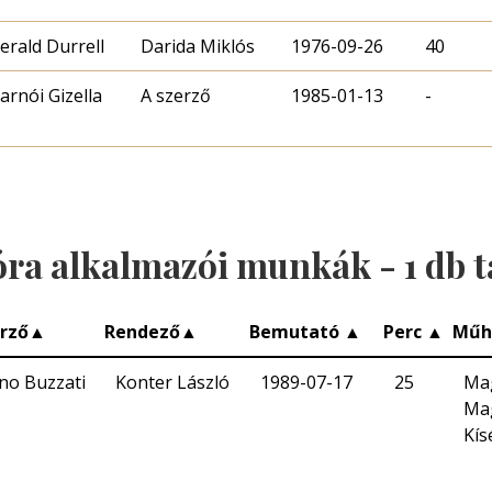
erald Durrell
Darida Miklós
1976-09-26
40
arnói Gizella
A szerző
1985-01-13
-
óra alkalmazói munkák -
1
db t
rző
▲
Rendező
▲
Bemutató
▲
Perc
▲
Műh
no Buzzati
Konter László
1989-07-17
25
Mag
Mag
Kís