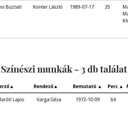
no Buzzati
Konter László
1989-07-17
25
Ma
Ma
Kí
Színészi munkák -
3
db találat
erző
▲
Rendező
▲
Bemutató
▲
Perc
▲
aróti Lajos
Varga Géza
1972-10-09
64