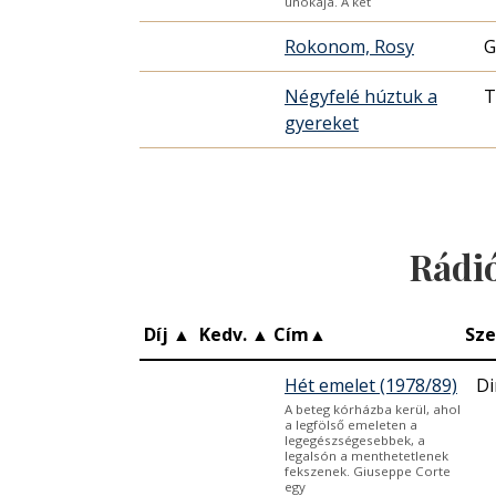
unokája. A két
Rokonom, Rosy
G
Négyfelé húztuk a
T
gyereket
Rádi
Díj
▲
Kedv.
▲
Cím
▲
Sze
Hét emelet (1978/89)
Di
A beteg kórházba kerül, ahol
a legfölső emeleten a
legegészségesebbek, a
legalsón a menthetetlenek
fekszenek. Giuseppe Corte
egy