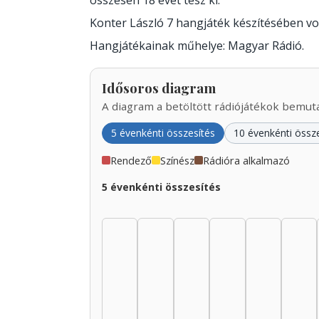
összesen 18 évet tesz ki.
Konter László 7 hangjáték készítésében v
Hangjátékainak műhelye: Magyar Rádió.
Idősoros diagram
A diagram a betöltött rádiójátékok bemutat
5 évenkénti összesítés
10 évenkénti össz
Rendező
Színész
Rádióra alkalmazó
5 évenkénti összesítés