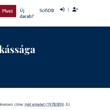
|
Új
ScifiDB
Plusz
darab?
nkássága
5 évesen; címe:
Hét emelet (1978/89)
). Ez