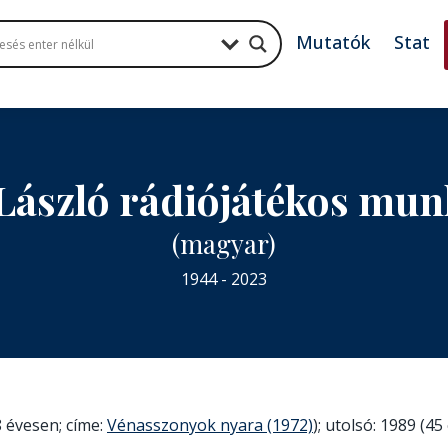
Mutatók
Stat
László rádiójátékos mu
(magyar)
1944 - 2023
 évesen; címe:
Vénasszonyok nyara (1972)
); utolsó: 1989 (4