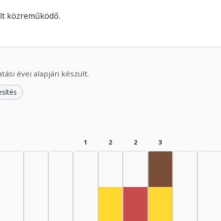
olt közreműködő.
ási évei alapján készült.
esítés
1
2
2
3
Rádióra alkalma
Színész, 1975–1979: 1
Színész, 1985–19