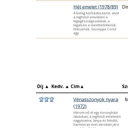
Hét emelet (1978/89)
Di
A beteg kórházba kerül, ahol
a legfölső emeleten a
legegészségesebbek, a
legalsón a menthetetlenek
fekszenek. Giuseppe Corte
egy
Díj
▲
Kedv.
▲
Cím
▲
Sz
🏆
🏆
🏆
Vénasszonyok nyara
M
(1972)
Három nő él egy toronyházi
lakásban, a legfelső emeleten:
nagymama, lánya és felnőtt,
harmincas évei derekán járó