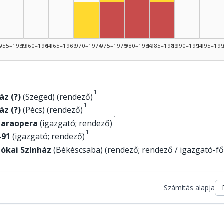
Rendező, 1980–1984: 2
Színész, 1970–1974: 1
Rendező, 1975–1979: 1
Rendező, 1985–1
4
955–1959
1960–1964
1965–1969
1970–1974
1975–1979
1980–1984
1985–1989
1990–1994
1995–19
1
z (?)
(Szeged) (rendező)
1
z (?)
(Pécs) (rendező)
1
maraopera
(igazgató; rendező)
1
-91
(igazgató; rendező)
Jókai Színház
(Békéscsaba) (rendező; rendező / igazgató-f
Számítás alapja