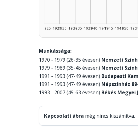
1925–1929
1930–1934
1935–1939
1940–1944
1945–1949
1950–195
1
Munkássága:
1970 - 1979 (26-35 évesen)
Nemzeti Színhá
1979 - 1989 (35-45 évesen)
Nemzeti Színhá
1991 - 1993 (47-49 évesen)
Budapesti Ka
1991 - 1993 (47-49 évesen)
Népszínház 89
1993 - 2007 (49-63 évesen)
Békés Megyei 
Kapcsolati ábra
még nincs kiszámítva.