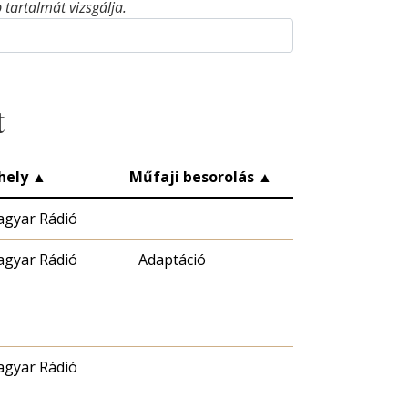
tartalmát vizsgálja.
t
hely
▲
Műfaji besorolás
▲
gyar Rádió
gyar Rádió
Adaptáció
gyar Rádió