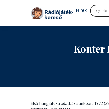
Tovább a navigációhoz
Tovább a tartalomhoz
Hírek
Konter 
Első hangjátéka adatbázisunkban: 1972 (28