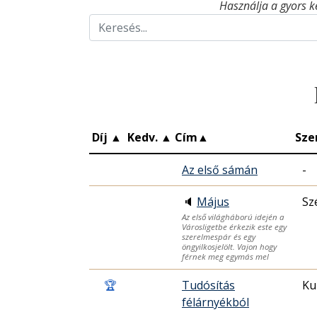
Használja a gyors k
Díj
▲
Kedv.
▲
Cím
▲
Sze
Az első sámán
-
🔈
Május
Sz
Az első világháború idején a
Városligetbe érkezik este egy
szerelmespár és egy
öngyilkosjelölt. Vajon hogy
férnek meg egymás mel
🏆
Tudósítás
Ku
félárnyékból