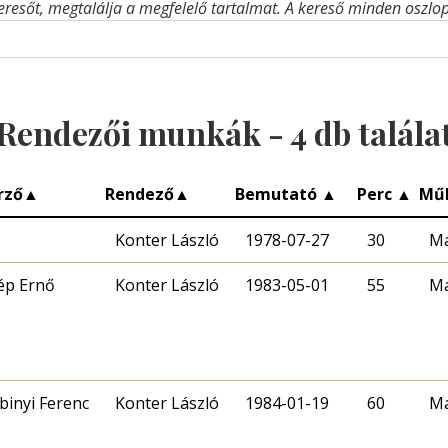
eresőt, megtalálja a megfelelő tartalmat. A kereső minden oszlop 
Rendezői munkák -
4
db talála
rző
▲
Rendező
▲
Bemutató
▲
Perc
▲
Mű
Konter László
1978-07-27
30
Ma
ép Ernő
Konter László
1983-05-01
55
Ma
binyi Ferenc
Konter László
1984-01-19
60
Ma