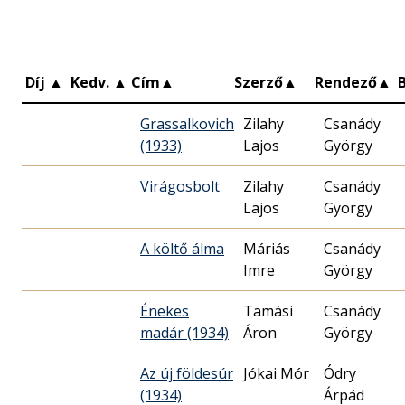
Díj
▲
Kedv.
▲
Cím
▲
Szerző
▲
Rendező
▲
Grassalkovich
Zilahy
Csanády
(1933)
Lajos
György
Virágosbolt
Zilahy
Csanády
Lajos
György
A költő álma
Máriás
Csanády
Imre
György
Énekes
Tamási
Csanády
madár (1934)
Áron
György
Az új földesúr
Jókai Mór
Ódry
(1934)
Árpád