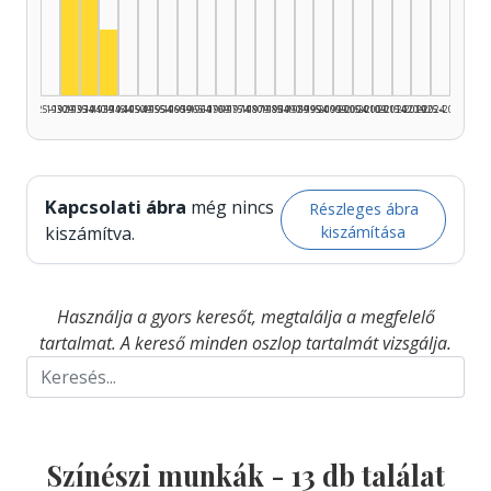
Színész, 1930–1934: 6
Színész, 1935–1939: 5
Színész, 1940–1944: 2
1925–1929
1930–1934
1935–1939
1940–1944
1945–1949
1950–1954
1955–1959
1960–1964
1965–1969
1970–1974
1975–1979
1980–1984
1985–1989
1990–1994
1995–1999
2000–2004
2005–2009
2010–2014
2015–2019
2020–2024
2025–2026
Kapcsolati ábra
még nincs
Részleges ábra
kiszámítása
kiszámítva.
Használja a gyors keresőt, megtalálja a megfelelő
tartalmat. A kereső minden oszlop tartalmát vizsgálja.
Színészi munkák -
13
db találat