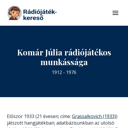
Tovább a navigációhoz
Tovább a tartalomhoz
Menü
Komár Júlia rádiójátékos
munkássága
1912 - 1976
Először 1933 (21 évesen; címe:
Grassalkovich (1933)
)
játszott hangjátékban; adatbázisunkban az utolsó