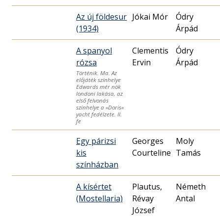
Az új földesur
Jókai Mór
Ódry
(1934)
Árpád
A spanyol
Clementis
Ódry
rózsa
Ervin
Árpád
Történik. Ma. Az
előjáték színhelye
Edwards mér nök
londoni lakása, az
első felvonás
színhelye a »Doris«
yacht fedélzete. II.
fe
Egy párizsi
Georges
Moly
kis
Courteline
Tamás
színházban
A kísértet
Plautus,
Németh
(Mostellaria)
Révay
Antal
József