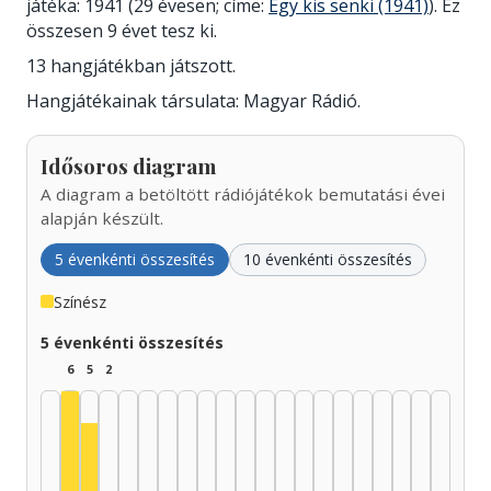
játéka: 1941 (29 évesen; címe:
Egy kis senki (1941)
). Ez
összesen 9 évet tesz ki.
13 hangjátékban játszott.
Hangjátékainak társulata: Magyar Rádió.
Idősoros diagram
A diagram a betöltött rádiójátékok bemutatási évei
alapján készült.
5 évenkénti összesítés
10 évenkénti összesítés
Színész
5 évenkénti összesítés
6
5
2