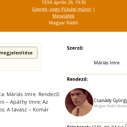
1934. április 26. 19:30
Gyerek- vagy ifjúsági műsor
|
Mesejáték
Magyar Rádió
Szerző:
 megjelenítése
Máriás Imre
Rendező:
ta: Máriás Imre. Rendező:
Csanády György
n – Apáthy Imre; Az
Magyar Rádió (Buda
s; A tavasz – Komár