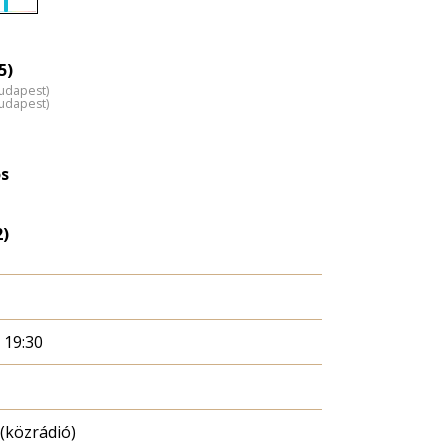
Életkori
eloszlás
nagyítása
5)
Budapest)
Budapest)
s
2)
. 19:30
(közrádió)