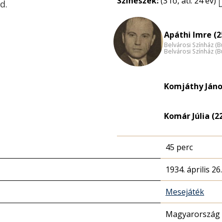
Színészek:
(3 fő, átl. 24 év)
d.
Apáthi Imre (2
Belvárosi Színház (
Belvárosi Színház (
Komjáthy Jáno
Komár Júlia (2
45 perc
1934. április 26
Mesejáték
Magyarország 