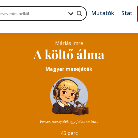
Mutatók
Stat
Máriás Imre
A költő álma
Magyar mesejáték
Verses mesejáték egy felvonásban.
45 perc