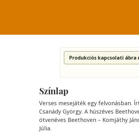
Produkciós kapcsolati ábra
Színlap
Verses mesejáték egy felvonásban. Ír
Csanády György. A húszéves Beethove
ötvenéves Beethoven – Komjáthy Jáno
Júlia.