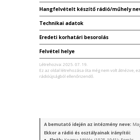
Hangfelvételt készítő rádió/műhely ne
Technikai adatok
Eredeti korhatári besorolás
Felvétel helye
Létrehozva: 2025. 07. 19.
Ez az oldal létrehozása óta még nem volt átnézve, e
rádióújságból ellenőrizendő.
A bemutató idején az intézmény neve:
Mag
Ekkor a rádió és osztályainak irányítói:
Elnök:
Kozma Miklós (1925-1941);
Forrás