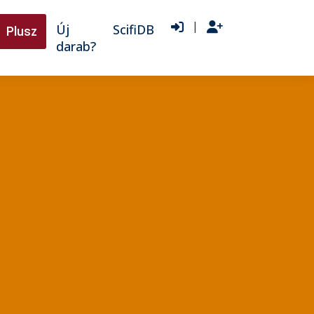
|
Új
ScifiDB
Plusz
darab?