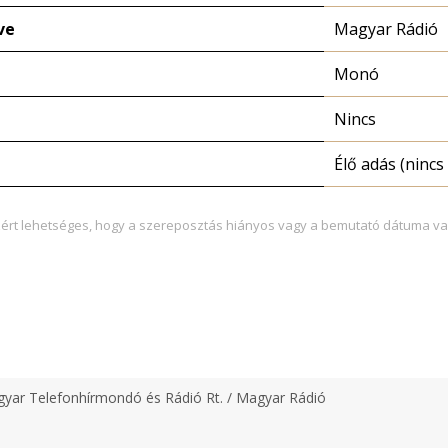
ve
Magyar Rádió
Monó
Nincs
Élő adás (nincs 
zért lehetséges, hogy a szereposztás hiányos vagy a bemutató dátuma va
yar Telefonhírmondó és Rádió Rt. / Magyar Rádió