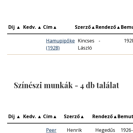
Díj
▲
Kedv.
▲
Cím
▲
Szerző
▲
Rendező
▲
Bem
Hamupipőke
Kincses
-
192
(1928)
László
Színészi munkák -
4
db találat
Díj
▲
Kedv.
▲
Cím
▲
Szerző
▲
Rendező
▲
Bemu
Peer
Henrik
Hegedűs
1926-