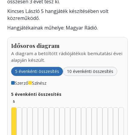
összesen 3 évet tesz ki.
Kincses László 5 hangjáték készítésében volt
közreműködő.
Hangjátékainak műhelye: Magyar Rádió.
Idősoros diagram
A diagram a betöltött rádiójátékok bemutatási évei
alapján készült.
5 évenkénti összesítés
10 évenkénti összesítés
Szerző
Színész
5 évenkénti összesítés
5
Színész, 1925–1929: 4