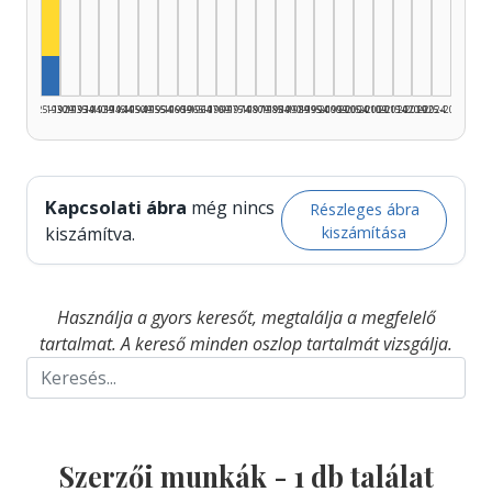
Szerző, 1925–1929: 1
1925–1929
1930–1934
1935–1939
1940–1944
1945–1949
1950–1954
1955–1959
1960–1964
1965–1969
1970–1974
1975–1979
1980–1984
1985–1989
1990–1994
1995–1999
2000–2004
2005–2009
2010–2014
2015–2019
2020–2024
2025–2026
Kapcsolati ábra
még nincs
Részleges ábra
kiszámítása
kiszámítva.
Használja a gyors keresőt, megtalálja a megfelelő
tartalmat. A kereső minden oszlop tartalmát vizsgálja.
Szerzői munkák -
1
db találat