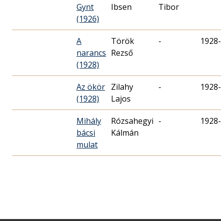
Gynt
Ibsen
Tibor
(1926)
A
Török
-
1928-
narancs
Rezső
(1928)
Az ökör
Zilahy
-
1928-
(1928)
Lajos
Mihály
Rózsahegyi
-
1928-
bácsi
Kálmán
mulat