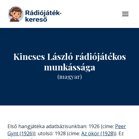
Tovább a navigációhoz
Tovább a tartalomhoz
Menü
Kincses László rádiójátékos
munkássága
(magyar)
Első hangjátéka adatbázisunkban: 1926 (címe:
Peer
Gynt (1926)
); utolsó: 1928 (címe:
Az ökör (1928)
). Ez