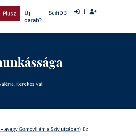
|
Új
ScifiDB
Plusz
darab?
 munkássága
aléria, Kerekes Vali
– avagy Gömbvillám a Szív utcában
). Ez