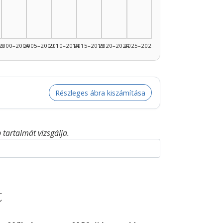
1990–1994: 3
99
2000–2004
2005–2009
2010–2014
2015–2019
2020–2024
2025–2026
Részleges ábra kiszámítása
tartalmát vizsgálja.
t