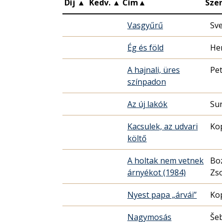
Díj
▲
Kedv.
▲
Cím
▲
Sze
Vasgyűrű
Sve
Ég és föld
He
A hajnali, üres
Pet
színpadon
Az új lakók
Sun
Kacsulek, az udvari
Ko
költő
A holtak nem vetnek
Boz
árnyékot (1984)
Zso
Nyest papa „árvái”
Ko
Nagymosás
Še