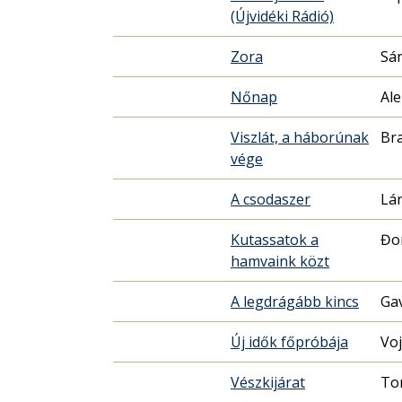
(Újvidéki Rádió)
Zora
Sár
Nőnap
Ale
Viszlát, a háborúnak
Br
vége
A csodaszer
Lán
Kutassatok a
Đo
hamvaink közt
A legdrágább kincs
Ga
Új idők főpróbája
Voj
Vészkijárat
To