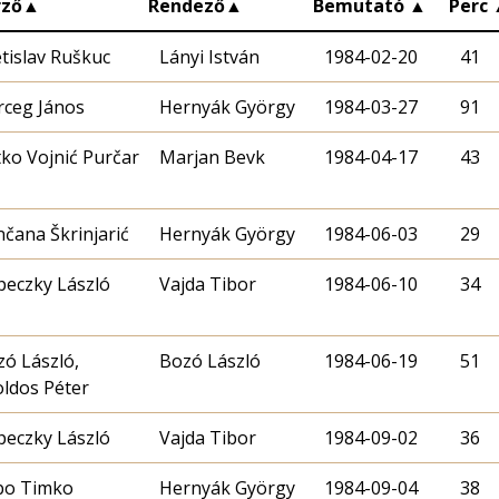
rző
▲
Rendező
▲
Bemutató
▲
Perc
tislav Ruškuc
Lányi István
1984-02-20
41
rceg János
Hernyák György
1984-03-27
91
ko Vojnić Purčar
Marjan Bevk
1984-04-17
43
čana Škrinjarić
Hernyák György
1984-06-03
29
peczky László
Vajda Tibor
1984-06-10
34
ó László,
Bozó László
1984-06-19
51
ldos Péter
peczky László
Vajda Tibor
1984-09-02
36
bo Timko
Hernyák György
1984-09-04
38