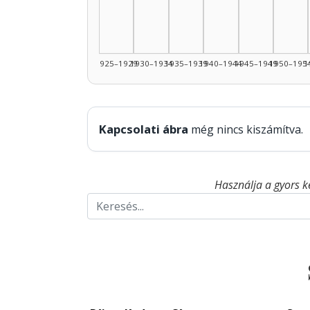
1925–1929
1930–1934
1935–1939
1940–1944
1945–1949
1950–195
1
Kapcsolati ábra
még nincs kiszámítva.
Használja a gyors k