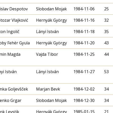
islav Despotov
Slobodan Mojak
1984-11-06
25
tozar Vlajković
Hernyák György
1984-11-16
32
on Ingolič
Lányi István
1984-11-18
35
bby Fehér Gyula
Hernyák György
1984-11-20
43
imin Magda
Vajda Tibor
1984-11-25
44
yi István
Lányi István
1984-11-27
53
nka Goljevšček
Marjan Bevk
1984-12-02
34
lenko Grgar
Slobodan Mojak
1984-12-30
34
nk Levstik
Hernyák György
1985-01-15
21