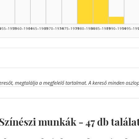
Színész, 1980–1984: 16
Színész, 
4
955–1959
1960–1964
1965–1969
1970–1974
1975–1979
1980–1984
1985–1989
1990–1994
1995–19
eresőt, megtalálja a megfelelő tartalmat. A kereső minden oszlop 
Színészi munkák -
47
db talála