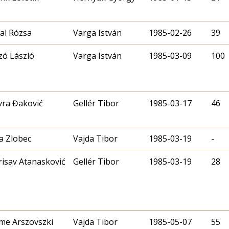
al Rózsa
Varga István
1985-02-26
39
zó László
Varga István
1985-03-09
100
vra Đaković
Gellér Tibor
1985-03-17
46
a Zlobec
Vajda Tibor
1985-03-19
-
isav Atanasković
Gellér Tibor
1985-03-19
28
me Arszovszki
Vajda Tibor
1985-05-07
55