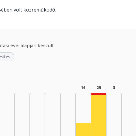
ésében volt közreműködő.
ási évei alapján készült.
esítés
16
29
3
Zenei közreműkö
Színész, 1985–19