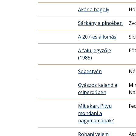
Akár a bagoly
Hol
Sárkány a pincében
Zvo
A 207-es állomás
Sl
A falu jegyzője
Eöt
(1985)
Sebestyén
Né
Gyászos kaland a
Mi
csiperdőben
Nas
Mit akart Pityu
Fec
mondani a
nagymamának?
Rohanj velem!
As