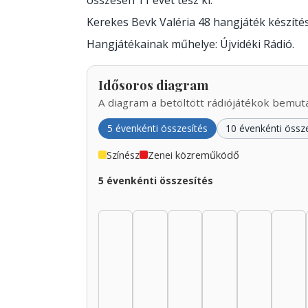
összesen 11 évet tesz ki.
Kerekes Bevk Valéria 48 hangjáték készít
Hangjátékainak műhelye: Újvidéki Rádió.
Idősoros diagram
A diagram a betöltött rádiójátékok bemutat
5 évenkénti összesítés
10 évenkénti össz
Színész
Zenei közreműködő
5 évenkénti összesítés