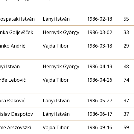
ospataki István
Lányi István
1986-02-18
55
nka Goljevšček
Hernyák György
1986-03-02
33
anko Andrić
Vajda Tibor
1986-03-18
29
yi István
Hernyák György
1986-04-13
48
rđe Lebović
Vajda Tibor
1986-04-26
74
vra Đaković
Lányi István
1986-05-27
37
islav Despotov
Lányi István
1986-06-17
37
me Arszovszki
Vajda Tibor
1986-09-16
59