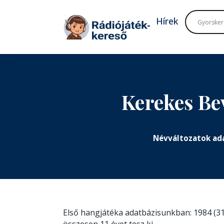
Tovább a navigációhoz
Tovább a tartalomhoz
Hírek
Kerekes Be
Névváltozatok ad
Első hangjátéka adatbázisunkban: 1984 (31