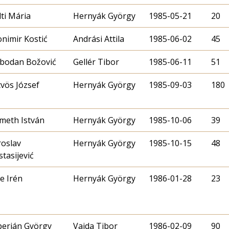
ti Mária
Hernyák György
1985-05-21
20
nimir Kostić
Andrási Attila
1985-06-02
45
obodan Božović
Gellér Tibor
1985-06-11
51
vös József
Hernyák György
1985-09-03
180
meth István
Hernyák György
1985-10-06
39
roslav
Hernyák György
1985-10-15
48
tasijević
e Irén
Hernyák György
1986-01-28
23
perján György
Vajda Tibor
1986-02-09
90