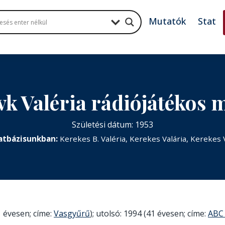
Mutatók
Stat
vk Valéria rádiójátékos
Születési dátum: 1953
atbázisunkban:
Kerekes B. Valéria, Kerekes Valária, Kerekes V
 évesen; címe:
Vasgyűrű
); utolsó: 1994 (41 évesen; címe:
ABC 