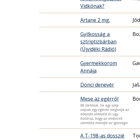
Vidkónak?
Artane 2 mg.
Jód
Gyilkosság a
Bo
sztriptizbárban
(Újvidéki Rádió)
Gyermekkorom
Ga
Annája
Dönci denevér
Jaš
Mese az egérről
Bor
Mi történik, ha egy szép
napon egy egérke megunja az
állandó üldözést és úgy
határoz, hogy az emberek
szemébe mondja az igazságo
A T-198-as dosszié
To