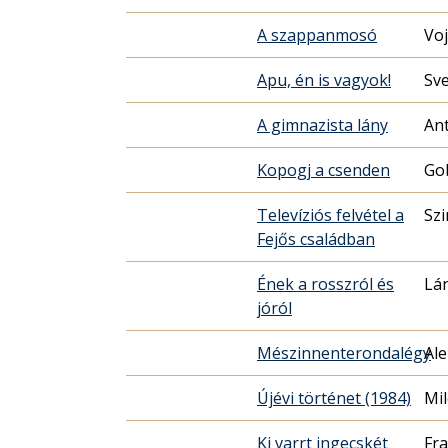
A szappanmosó
Voj
Apu, én is vagyok!
Sve
A gimnazista lány
Ant
Kopogj a csenden
Go
Televíziós felvétel a
Sz
Fejős családban
Ének a rosszról és
Lán
jóról
Mészinnenterondalégy
Ale
Újévi történet (1984)
Mi
Ki varrt ingecskét
Fra