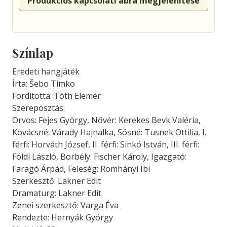
Produkciós kapcsolati ábra megjelenítése
Színlap
Eredeti hangjáték
Írta: Šebo Timko
Fordította: Tóth Elemér
Szereposztás:
Orvos: Fejes György, Nővér: Kerekes Bevk Valéria,
Kovácsné: Várady Hajnalka, Sósné: Tusnek Ottilia, I.
férfi: Horváth József, II. férfi: Sinkó István, III. férfi:
Földi László, Borbély: Fischer Károly, Igazgató:
Faragó Árpád, Feleség: Romhányi Ibi
Szerkesztő: Lakner Edit
Dramaturg: Lakner Edit
Zenei szerkesztő: Varga Éva
Rendezte: Hernyák György