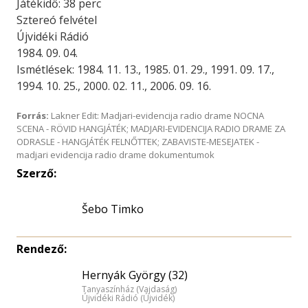
Játékidő: 38 perc
Sztereó felvétel
Újvidéki Rádió
1984. 09. 04.
Ismétlések: 1984. 11. 13., 1985. 01. 29., 1991. 09. 17.,
1994. 10. 25., 2000. 02. 11., 2006. 09. 16.
Forrás:
Lakner Edit: Madjari-evidencija radio drame NOCNA
SCENA - RÖVID HANGJÁTÉK; MADJARI-EVIDENCIJA RADIO DRAME ZA
ODRASLE - HANGJÁTÉK FELNŐTTEK; ZABAVISTE-MESEJATEK -
madjari evidencija radio drame dokumentumok
Szerző:
Šebo Timko
Rendező:
Hernyák György (32)
Tanyaszínház (Vajdaság)
Újvidéki Rádió (Újvidék)