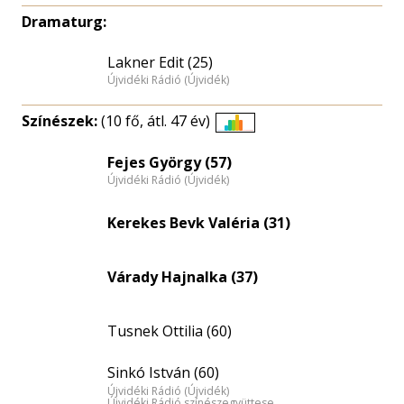
Dramaturg:
Lakner Edit (25)
Újvidéki Rádió (Újvidék)
Színészek:
(10 fő, átl. 47 év)
Életkori
eloszlás
Fejes György (57)
Újvidéki Rádió (Újvidék)
nagyítása
Kerekes Bevk Valéria (31)
Várady Hajnalka (37)
Tusnek Ottilia (60)
Sinkó István (60)
Újvidéki Rádió (Újvidék)
Újvidéki Rádió színészegyüttese