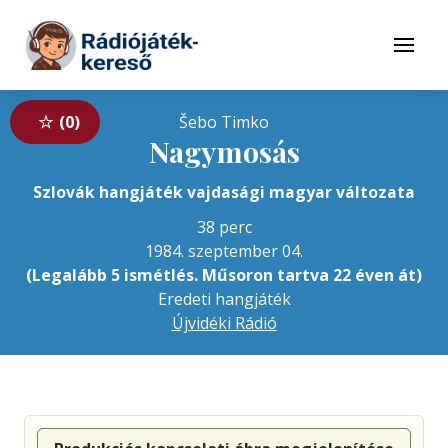
Tovább a navigációhoz
Tovább a tartalomhoz
Menü
0
Šebo Timko
Nagymosás
Szlovák hangjáték vajdasági magyar változata
38 perc
1984. szeptember 04.
(Legalább 5 ismétlés. Műsoron tartva 22 éven át)
Eredeti hangjáték
Újvidéki Rádió