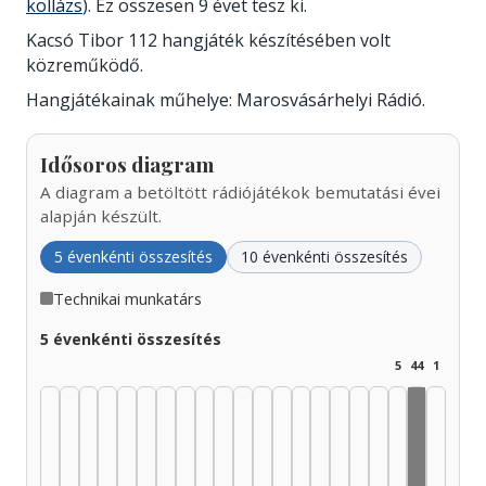
kollázs
). Ez összesen 9 évet tesz ki.
Kacsó Tibor 112 hangjáték készítésében volt
közreműködő.
Hangjátékainak műhelye: Marosvásárhelyi Rádió.
Idősoros diagram
A diagram a betöltött rádiójátékok bemutatási évei
alapján készült.
5 évenkénti összesítés
10 évenkénti összesítés
Technikai munkatárs
5 évenkénti összesítés
5
44
1