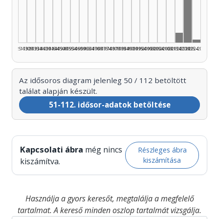
Technika
Technikai 
Techn
1925–1929
1930–1934
1935–1939
1940–1944
1945–1949
1950–1954
1955–1959
1960–1964
1965–1969
1970–1974
1975–1979
1980–1984
1985–1989
1990–1994
1995–1999
2000–2004
2005–2009
2010–2014
2015–2019
2020–2024
2025–2026
Az idősoros diagram jelenleg 50 / 112 betöltött
találat alapján készült.
51-112. idősor-adatok betöltése
Kapcsolati ábra
még nincs
Részleges ábra
kiszámítása
kiszámítva.
Használja a gyors keresőt, megtalálja a megfelelő
tartalmat. A kereső minden oszlop tartalmát vizsgálja.