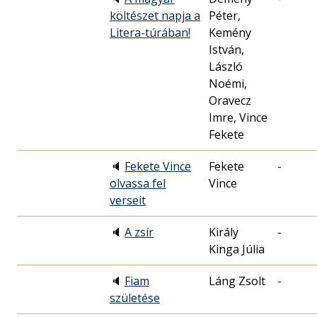
költészet napja a
Péter,
Litera-túrában!
Kemény
István,
László
Noémi,
Oravecz
Imre, Vince
Fekete
🔈
Fekete Vince
Fekete
-
olvassa fel
Vince
verseit
🔈
A zsír
Király
-
Kinga Júlia
🔈
Fiam
Láng Zsolt
-
születése