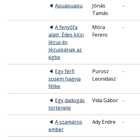
🔈
Apuapuapu
Jónás
-
Tamás
🔈
A fenyőfa
Móra
-
alatt, Édes kicsi
Ferenc
Jézus és
Jézuskának az
égbe
🔈
Egy férfi
Purosz
-
sosem hagyja
Leonidasz
félbe
🔈
Egy dadogás
Vida Gábor
-
története
🔈
A szamáros
Ady Endre
-
ember