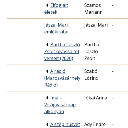
🔈
Elfoglalt
Szamos
-
életek
Mariann
Jászai Mari
Jászai Mari
-
emlékiratai
🔈
Bartha László
Bartha
-
Zsolt olvassa fel
László
verseit (2020)
Zsolt
🔈
A rádió
Szabó
-
(Marosvásárhelyi
Lőrinc
Rádió)
🔈
Ima –
Jókai Anna
-
Virágvasárnap
alkonyán
🔈
A szép húsvét
Ady Endre
-