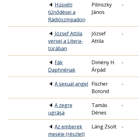
🔈
Húsvéti
Pilinszky
-
tűnődései a
János
Rádiószínpadon
🔈
József Attila
József
-
versei a Litera-
Attila
túrában
🔈
Fák
Dimény H.
-
Daphnénak
Árpád
🔈
A sexual angel
Fischer
-
Botond
🔈
A zegre
Tamás
-
ugrása
Dénes
🔈
Az emberek
Láng Zsolt
-
meséje (részlet)