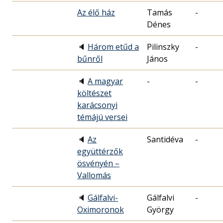
Az élő ház
Tamás
-
Dénes
🔈
Három etűd a
Pilinszky
-
bűnről
János
🔈
A magyar
-
-
költészet
karácsonyi
témájú versei
🔈
Az
Santidéva
-
együttérzők
ösvényén –
Vallomás
🔈
Gálfalvi-
Gálfalvi
-
Oximoronok
György