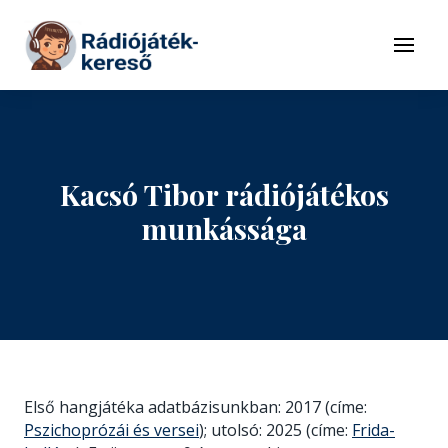
Tovább a navigációhoz
Tovább a tartalomhoz
Menü
Kacsó Tibor rádiójátékos
munkássága
Első hangjátéka adatbázisunkban: 2017 (címe:
Pszichoprózái és versei
); utolsó: 2025 (címe:
Frida-