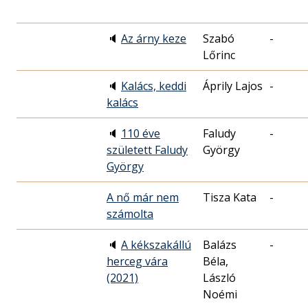
🔈
Az árny keze
Szabó
-
Lőrinc
🔈
Kalács, keddi
Áprily Lajos
-
kalács
🔈
110 éve
Faludy
-
született Faludy
György
György
A nő már nem
Tisza Kata
-
számolta
🔈
A kékszakállú
Balázs
-
herceg vára
Béla,
(2021)
László
Noémi