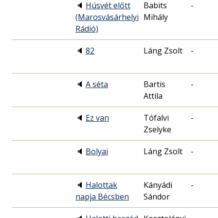
🔈
Húsvét előtt
Babits
-
(Marosvásárhelyi
Mihály
Rádió)
🔈
82
Láng Zsolt
-
🔈
A séta
Bartis
-
Attila
🔈
Ez van
Tófalvi
-
Zselyke
🔈
Bolyai
Láng Zsolt
-
🔈
Halottak
Kányádi
-
napja Bécsben
Sándor