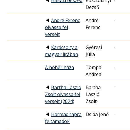
🔈
Halotti beszéd
Kosztolányi
-
Dezső
🔈
André Ferenc
André
-
olvassa fel
Ferenc
verseit
🔈
Karácsony a
Gyéresi
-
magyar lírában
Júlia
A hóhér háza
Tompa
-
Andrea
🔈
Bartha László
Bartha
-
Zsolt olvassa fel
László
verseit (2024)
Zsolt
🔈
Harmadnapra
Dsida Jenő
-
feltámadok