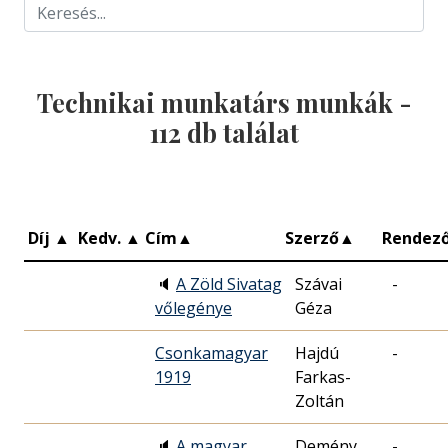
Technikai munkatárs munkák -
112
db találat
Díj
▲
Kedv.
▲
Cím
▲
Szerző
▲
Rendez
🔈
A Zöld Sivatag
Szávai
-
vőlegénye
Géza
Csonkamagyar
Hajdú
-
1919
Farkas-
Zoltán
🔈
A magyar
Demény
-