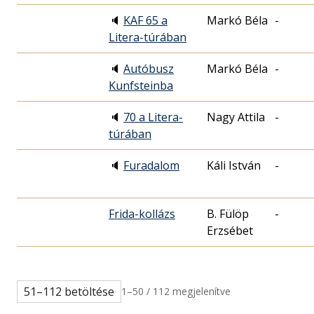
🔈
KAF 65 a
Markó Béla
-
Litera-túrában
🔈
Autóbusz
Markó Béla
-
Kunfsteinba
🔈
70 a Litera-
Nagy Attila
-
túrában
🔈
Furadalom
Káli István
-
Frida-kollázs
B. Fülöp
-
Erzsébet
51–112 betöltése
1–50 / 112 megjelenítve