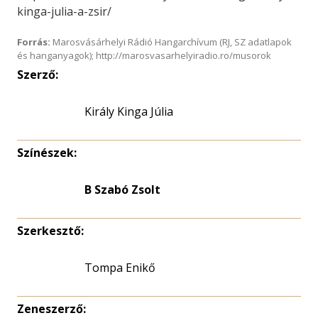
kinga-julia-a-zsir/
Forrás:
Marosvásárhelyi Rádió Hangarchívum (RJ, SZ adatlapok
és hanganyagok); http://marosvasarhelyiradio.ro/musorok
Szerző:
Király Kinga Júlia
Színészek:
B Szabó Zsolt
Szerkesztő:
Tompa Enikő
Zeneszerző: