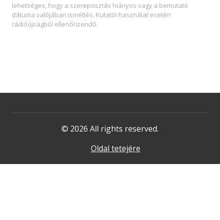
lehetséges, hogy a szereposztás hiányos vagy a bemutató
dátuma valójában ismétlés. Kutatói használat esetén
rádióújságból ellenőrizendő.
© 2026 All rights reserved.
Oldal tetejére