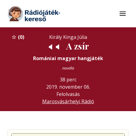
Tovább a navigációhoz
Tovább a tartalomhoz
Menü
0
Király Kinga Júlia
A zsír
🔈
🔈
Romániai magyar hangjáték
novella
38 perc
2019. november 06.
Felolvasás
Marosvásárhelyi Rádió