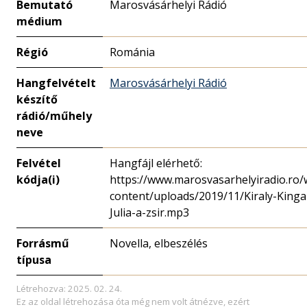
Bemutató
Marosvásárhelyi Rádió
médium
Régió
Románia
Hangfelvételt
Marosvásárhelyi Rádió
készítő
rádió/műhely
neve
Felvétel
Hangfájl elérhető:
kódja(i)
https://www.marosvasarhelyiradio.ro/
content/uploads/2019/11/Kiraly-Kinga
Julia-a-zsir.mp3
Forrásmű
Novella, elbeszélés
típusa
Létrehozva: 2025. 02. 24.
Ez az oldal létrehozása óta még nem volt átnézve, ezért