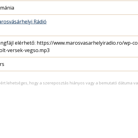
mánia
rosvásárhelyi Rádió
ngfájl elérhető: https://www.marosvasarhelyiradio.ro/wp-c
olt-versek-vegso.mp3
rs
zért lehetséges, hogy a szereposztás hiányos vagy a bemutató dátuma va