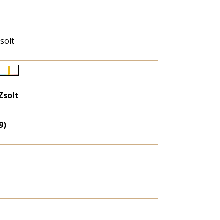
solt
Életkori
eloszlás
Zsolt
nagyítása
9)