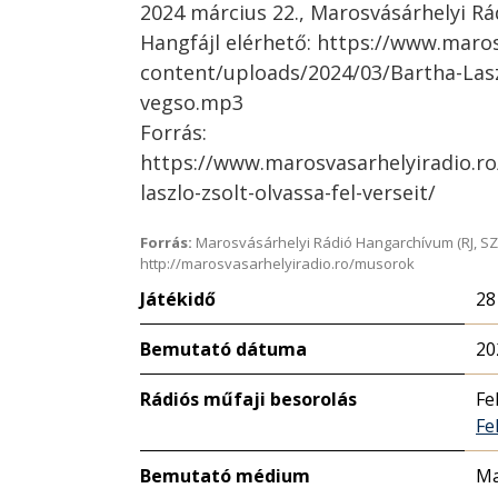
2024 március 22., Marosvásárhelyi Rá
Hangfájl elérhető: https://www.maro
content/uploads/2024/03/Bartha-Lasz
vegso.mp3
Forrás:
https://www.marosvasarhelyiradio.r
laszlo-zsolt-olvassa-fel-verseit/
Forrás:
Marosvásárhelyi Rádió Hangarchívum (RJ, SZ
http://marosvasarhelyiradio.ro/musorok
Játékidő
28
Bemutató dátuma
20
Rádiós műfaji besorolás
Fe
Fe
Bemutató médium
Ma