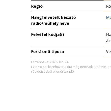
Régió
Ro
Hangfelvételt készítő
Ma
rádió/műhely neve
Felvétel kódja(i)
Ha
Zs
Forrásmű típusa
Ve
Létrehozva: 2025. 02. 24.
Ez az oldal létrehozása óta még nem volt átnézve, e
rádióújságból ellenőrizendő.