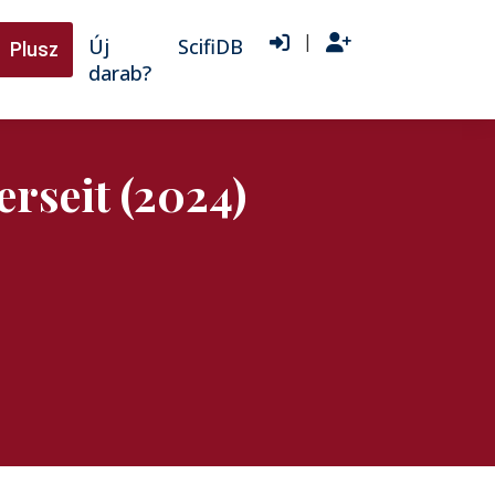
|
Új
ScifiDB
Plusz
darab?
erseit (2024)