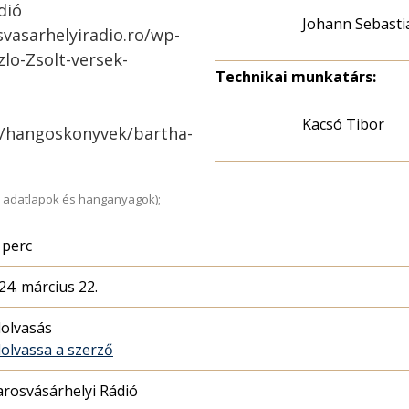
dió
Johann Sebasti
svasarhelyiradio.ro/wp-
lo-Zsolt-versek-
Technikai munkatárs:
Kacsó Tibor
o/hangoskonyvek/bartha-
 adatlapok és hanganyagok);
 perc
24. március 22.
lolvasás
lolvassa a szerző
rosvásárhelyi Rádió