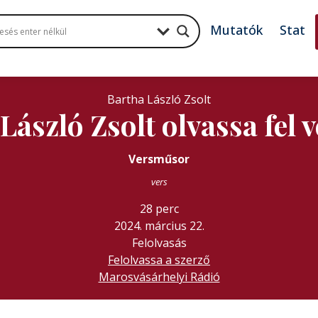
Mutatók
Stat
Bartha László Zsolt
ászló Zsolt olvassa fel v
Versműsor
vers
28 perc
2024. március 22.
Felolvasás
Felolvassa a szerző
Marosvásárhelyi Rádió