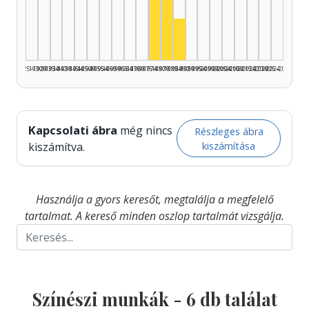
Színész, 1980–1984: 3
Színész, 1975–1979: 2
Színész, 1985–1989: 1
1925–1929
1930–1934
1935–1939
1940–1944
1945–1949
1950–1954
1955–1959
1960–1964
1965–1969
1970–1974
1975–1979
1980–1984
1985–1989
1990–1994
1995–1999
2000–2004
2005–2009
2010–2014
2015–2019
2020–2024
2025–2026
Kapcsolati ábra
még nincs
Részleges ábra
kiszámítása
kiszámítva.
Használja a gyors keresőt, megtalálja a megfelelő
tartalmat. A kereső minden oszlop tartalmát vizsgálja.
Színészi munkák -
6
db találat