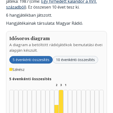
játéka: 1987 (címe:
Egy hírhedett kalandor a XVII.
századból
). Ez összesen 10 évet tesz ki.
6 hangjátékban játszott.
Hangjátékainak társulata: Magyar Rádió.
Idősoros diagram
A diagram a betöltött rádiójátékok bemutatási évei
alapján készült.
5 évenkénti összesítés
10 évenkénti összesítés
Színész
5 évenkénti összesítés
2
3
1