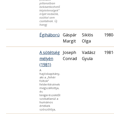
pillanatban
bekövetkezhető
képtelenségek”
íróját kedvelik,
ezúttal sem
csalódnak. Új
hangj
Égiháború
Gáspár
Siklós
1980
Margit
Olga
A sötétség
Joseph
Vadász
1981
mélyén
Conrad
Gyula
(1981)
A
hajóskapitány,
aki a „fehér
foltok”
felderítésének
megszállottja,
és
tengerészektől
szokatlanül a
humános
értékek
szószólója,