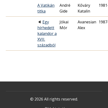
A Vatikán
André
Kőváry
1981
titka
Gide
Katalin
🔈
Egy
Jókai
Avanesian
1987
hírhedett
Mór
Alex
kalandor a
XVII.
századból
© 2026 All rights reserved.