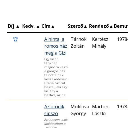
Díj
▲
Kedv.
▲
Cím
▲
Szerző
▲
Rendező
▲
Bemu
🏆
A hinta, a
Tárnok
Kertész
1978
romos ház
Zoltán
Mihály
meg a Gizi
Egy kisfiú
titokban
magnóra veszi
a gangos ház
felnőtteinek
veszekedéseit.
Utána Giziről
beszél, aki egy
kislány a
házból, akibe
Az ötödik
Moldova
Marton
1978
sípszó
György
László
Azt hiszem, akik
Moldovában a
„minden