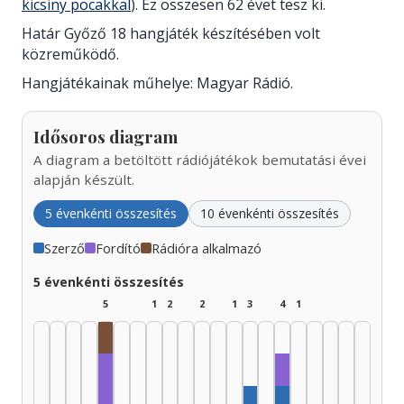
kicsiny pocakkal
). Ez összesen 62 évet tesz ki.
Határ Győző 18 hangjáték készítésében volt
közreműködő.
Hangjátékainak műhelye: Magyar Rádió.
Idősoros diagram
A diagram a betöltött rádiójátékok bemutatási évei
alapján készült.
5 évenkénti összesítés
10 évenkénti összesítés
Szerző
Fordító
Rádióra alkalmazó
5 évenkénti összesítés
5
1
2
2
1
3
4
1
Rádióra alkalmazó, 1945–1949: 1
Fordító, 2000–200