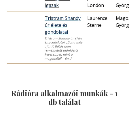
igazak
London
Györg
Tristram Shandy
Laurence
Mago
úr élete és
Sterne
Györg
gondolatai
Tristram Shandy úr élete
és gondolatai: „Soha még
ajánló flótás nem
remélhetett ajánlástól
kevesebbet, mint a
magamétól – én. A
Rádióra alkalmazói munkák -
1
db találat