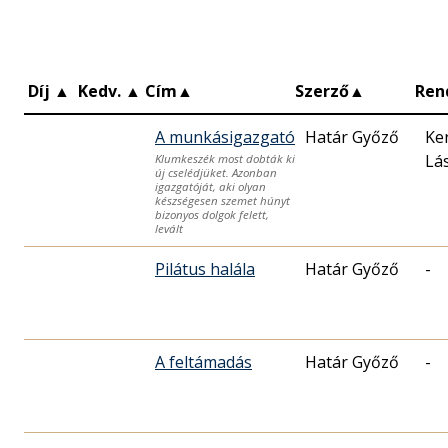
Díj
▲
Kedv.
▲
Cím
▲
Szerző
▲
Ren
A munkásigazgató
Határ Győző
Ke
Lá
Klumkeszék most dobták ki
új cselédjüket. Azonban
igazgatóját, aki olyan
készségesen szemet húnyt
bizonyos dolgok felett,
levált
Pilátus halála
Határ Győző
-
A feltámadás
Határ Győző
-