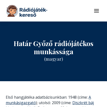
Tovább a navigációhoz
Tovább a tartalomhoz
Menü
Határ Győző rádiójátékos
munkássága
(magyar)
Első hangjátéka adatbázisunkban: 1948 (címe:
A
munkásigazgató
); utolsó: 2009 (címe:
Diszkrét báj