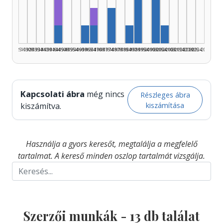
Fordító, 1945–1949: 3
Szerző, 1990–1994: 3
Szerző, 2000–2004
Fordító, 1965–1969: 1
Szerző, 1975–1979: 2
Szerző, 1945–1949: 1
Szerző, 1960–1964: 1
Szerző, 1965–1969: 1
Szerző, 1985–1989: 1
Szerző, 2005–20
1925–1929
1930–1934
1935–1939
1940–1944
1945–1949
1950–1954
1955–1959
1960–1964
1965–1969
1970–1974
1975–1979
1980–1984
1985–1989
1990–1994
1995–1999
2000–2004
2005–2009
2010–2014
2015–2019
2020–2024
2025–2026
Kapcsolati ábra
még nincs
Részleges ábra
kiszámítása
kiszámítva.
Használja a gyors keresőt, megtalálja a megfelelő
tartalmat. A kereső minden oszlop tartalmát vizsgálja.
Szerzői munkák -
13
db találat