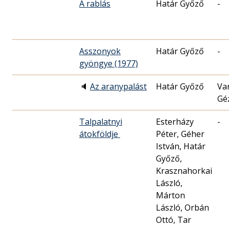
A rablás
Határ Győző
-
Asszonyok
Határ Győző
-
gyöngye (1977)
🔈
Az aranypalást
Határ Győző
Va
Gé
Talpalatnyi
Esterházy
-
átokföldje
Péter, Géher
István, Határ
Győző,
Krasznahorkai
László,
Márton
László, Orbán
Ottó, Tar