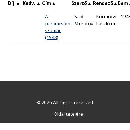
Díj
▲
Kedv.
▲
Cím
▲
Szerző
▲
Rendező
▲
Bem
A
Said
Körmöczi
194
paradicsomi
Muratov
László dr.
szamár
(1948)
© 2026 All rights reserved.
Oldal tetejére