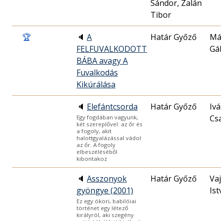
Sándor, Zalán
Tibor
🏆
🔈
A
Határ Győző
Má
FELFUVALKODOTT
Gá
BÁBA avagy A
Fuvalkodás
Kikúrálása
🔈
Elefántcsorda
Határ Győző
Iv
Cs
Egy fogdában vagyunk,
két szereplővel: az őr és
a fogoly, akit
halottgyalázással vádol
az őr. A fogoly
elbeszéléséből
kibontakoz
🔈
Asszonyok
Határ Győző
Va
gyöngye (2001)
Ist
Ez egy ókori, babilóiai
történet egy létező
királyról, aki szegény