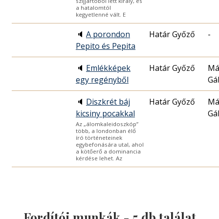
szijjártóból lett király, és
a hatalomtól
kegyetlenné vált. E
🔈
A porondon
Határ Győző
-
Pepito és Pepita
🔈
Emlékképek
Határ Győző
Má
egy regényből
Gá
🔈
Diszkrét báj
Határ Győző
Má
kicsiny pocakkal
Gá
Az „álomkaleidoszkóp”
több, a londonban élő
író történeteinek
egybefonására utal, ahol
a kötőerő a dominancia
kérdése lehet. Az
Fordítói munkák -
5
db találat