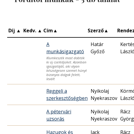
Díj
▲
Kedv.
▲
Cím
▲
Szerző
▲
Rende
A
Határ
Kerté
munkásigazgató
Győző
Lászl
Klumkeszék most dobták
ki új cselédjüket. Azonban
igazgatóját, aki olyan
készségesen szemet húnyt
bizonyos dolgok felett,
levált
Reggeli a
Nyikolaj
Körmö
szerkesztőségben
Nyekraszov
László
A pétervári
Nyikolaj
Rácz
uzsorás
Nyekraszov
Györg
Hazugok és
Jack
Rácz