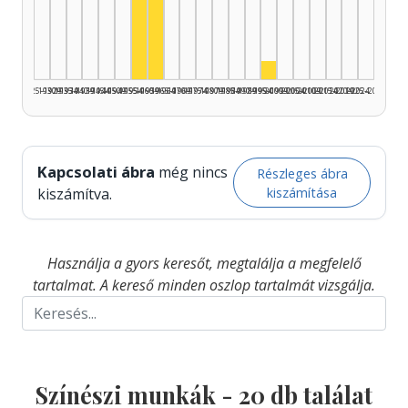
Színész, 1960–1964: 9
Színész, 1955–1959: 8
Színész, 1995–1999: 
1925–1929
1930–1934
1935–1939
1940–1944
1945–1949
1950–1954
1955–1959
1960–1964
1965–1969
1970–1974
1975–1979
1980–1984
1985–1989
1990–1994
1995–1999
2000–2004
2005–2009
2010–2014
2015–2019
2020–2024
2025–2026
Kapcsolati ábra
még nincs
Részleges ábra
kiszámítása
kiszámítva.
Használja a gyors keresőt, megtalálja a megfelelő
tartalmat. A kereső minden oszlop tartalmát vizsgálja.
Színészi munkák -
20
db találat