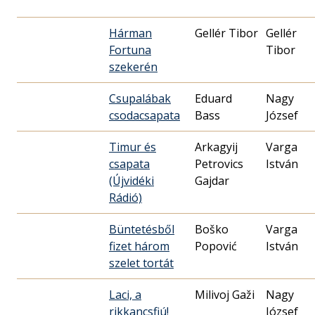
Hárman
Gellér Tibor
Gellér
Fortuna
Tibor
szekerén
Csupalábak
Eduard
Nagy
csodacsapata
Bass
József
Timur és
Arkagyij
Varga
csapata
Petrovics
István
(Újvidéki
Rádió)
Büntetésből
Boško
Varga
fizet három
Popović
István
szelet tortát
Laci, a
Milivoj Gaži
Nagy
rikkancsfiú!
József