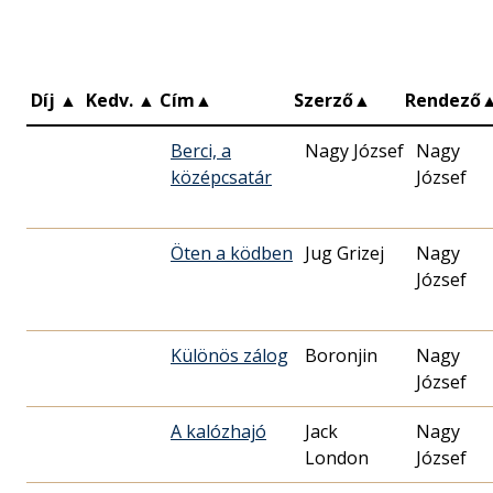
Díj
▲
Kedv.
▲
Cím
▲
Szerző
▲
Rendező
Berci, a
Nagy József
Nagy
középcsatár
József
Öten a ködben
Jug Grizej
Nagy
József
Különös zálog
Boronjin
Nagy
József
A kalózhajó
Jack
Nagy
London
József