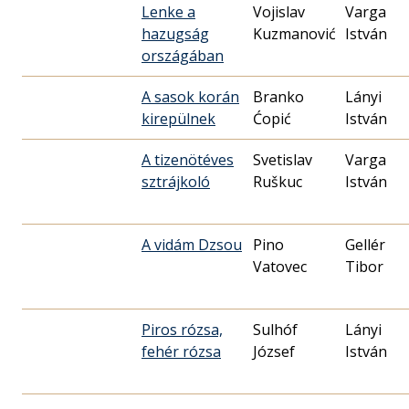
Lenke a
Vojislav
Varga
hazugság
Kuzmanović
István
országában
A sasok korán
Branko
Lányi
kirepülnek
Ćopić
István
A tizenötéves
Svetislav
Varga
sztrájkoló
Ruškuc
István
A vidám Dzsou
Pino
Gellér
Vatovec
Tibor
Piros rózsa,
Sulhóf
Lányi
fehér rózsa
József
István