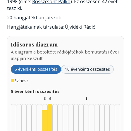
1998 (címe:
Rosszcsont Palkó
). Ez összesen 42 évet
tesz ki.
20 hangjátékban játszott.
Hangjátékainak társulata: Újvidéki Rádió.
Idősoros diagram
A diagram a betöltött rádiójátékok bemutatási évei
alapján készült.
5 évenkénti összesítés
10 évenkénti összesítés
Színész
5 évenkénti összesítés
8
9
1