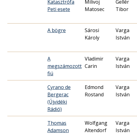
Katasztrófa
Milivoj
Gellér
Peti esete
Matosec
Tibor
A bögre
Sárosi
Varga
Károly
István
A
Vladimir
Varga
megszámozott
Carin
István
fiú
Cyrano de
Edmond
Varga
Bergerac
Rostand
István
(Újvidéki
Rádió)
Thomas
Wolfgang
Varga
Adamson
Altendorf
István