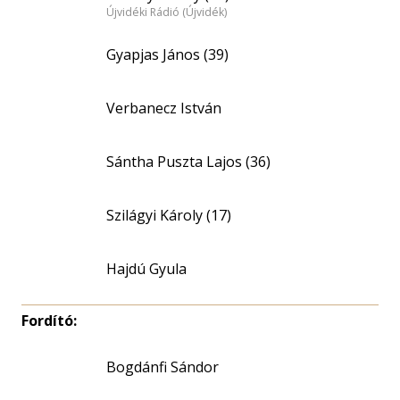
Újvidéki Rádió (Újvidék)
Gyapjas János (39)
Verbanecz István
Sántha Puszta Lajos (36)
Szilágyi Károly (17)
Hajdú Gyula
Fordító:
Bogdánfi Sándor