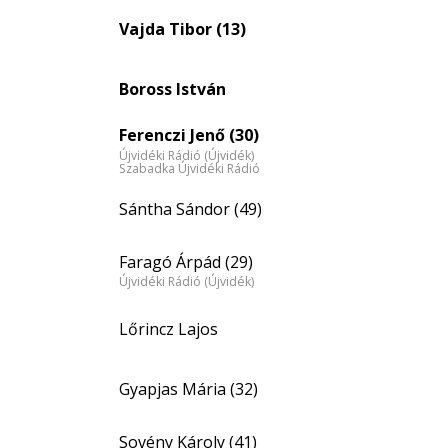
eloszlás
Vajda Tibor (13)
nagyítása
Boross István
Ferenczi Jenő (30)
Újvidéki Rádió (Újvidék)
Szabadka Újvidéki Rádió
Sántha Sándor (49)
Faragó Árpád (29)
Újvidéki Rádió (Újvidék)
Lőrincz Lajos
Gyapjas Mária (32)
Sovény Károly (41)