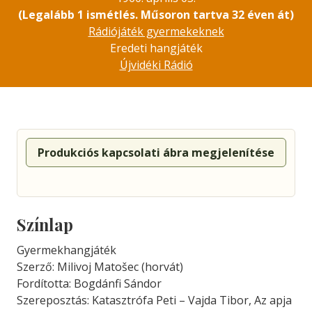
(Legalább 1 ismétlés. Műsoron tartva 32 éven át)
Rádiójáték gyermekeknek
Eredeti hangjáték
Újvidéki Rádió
Produkciós kapcsolati ábra megjelenítése
Színlap
Gyermekhangjáték
Szerző: Milivoj Matošec (horvát)
Fordította: Bogdánfi Sándor
Szereposztás: Katasztrófa Peti – Vajda Tibor, Az apja