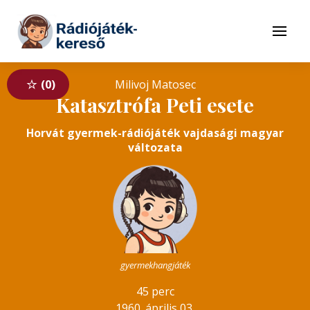
Tovább a navigációhoz
Tovább a tartalomhoz
Menü
0
Milivoj Matosec
Katasztrófa Peti esete
Horvát gyermek-rádiójáték vajdasági magyar
változata
gyermekhangjáték
45 perc
1960. április 03.