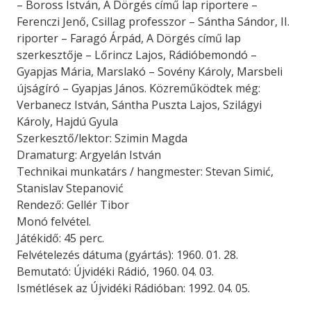
– Boross István, A Dörgés című lap riportere –
Ferenczi Jenő, Csillag professzor – Sántha Sándor, II.
riporter – Faragó Árpád, A Dörgés című lap
szerkesztője – Lőrincz Lajos, Rádióbemondó –
Gyapjas Mária, Marslakó – Sovény Károly, Marsbeli
újságíró – Gyapjas János. Közreműködtek még:
Verbanecz István, Sántha Puszta Lajos, Szilágyi
Károly, Hajdú Gyula
Szerkesztő/lektor: Szimin Magda
Dramaturg: Argyelán István
Technikai munkatárs / hangmester: Stevan Simić,
Stanislav Stepanović
Rendező: Gellér Tibor
Monó felvétel.
Játékidő: 45 perc.
Felvételezés dátuma (gyártás): 1960. 01. 28.
Bemutató: Újvidéki Rádió, 1960. 04. 03.
Ismétlések az Újvidéki Rádióban: 1992. 04. 05.