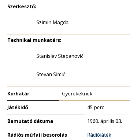
Szerkesztő:
Szimin Magda
Technikai munkatárs:
Stanislav Stepanović
Stevan Simić
Korhatár
Gyerekeknek
Játékidő
45 perc
Bemutató dátuma
1960. április 03.
Rádiós műfaji besorolás
Rádiójáték