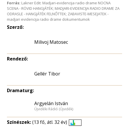
Forrás:
Lakner Edit: Madjari-evidencija radio drame NOCNA
SCENA - RÖVID HANGJÁTÉK; MADJARI-EVIDENCIJA RADIO DRAME ZA
ODRASLE - HANGJÁTÉK FELNŐTTEK; ZABAVISTE-MESEJATEK -
madjari evidencija radio drame dokumentumok
Szerző:
Milivoj Matosec
Rendező:
Gellér Tibor
Dramaturg:
Argyelán István
Újvidéki Rádió (Újvidék)
Színészek:
(13 fő, átl. 32 év)
Életkori