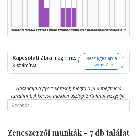
Zeneszerző, 1950–1954: 3
Zeneszerző, 1955–1959: 1
Zeneszerző, 1970–1974: 1
Zeneszerző, 1975–1979: 1
Zeneszerző, 1980–1984: 1
1925–1929
1930–1934
1935–1939
1940–1944
1945–1949
1950–1954
1955–1959
1960–1964
1965–1969
1970–1974
1975–1979
1980–1984
1985–1989
1990–1994
1995–1999
2000–2004
2005–2009
2010–2014
2015–2019
2020–2024
2025–2026
Kapcsolati ábra
még nincs
Részleges ábra
kiszámítása
kiszámítva.
Használja a gyors keresőt, megtalálja a megfelelő
tartalmat. A kereső minden oszlop tartalmát vizsgálja.
Zeneszerzői munkák -
7
db találat