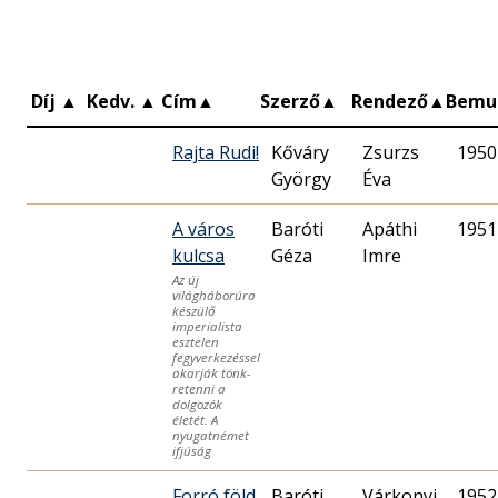
Díj
▲
Kedv.
▲
Cím
▲
Szerző
▲
Rendező
▲
Bemu
Rajta Rudi!
Kőváry
Zsurzs
1950
György
Éva
A város
Baróti
Apáthi
1951
kulcsa
Géza
Imre
Az új
világháborúra
készülő
imperialista
esztelen
fegyverkezéssel
akarják tönk­
retenni a
dolgozók
életét. A
nyugatnémet
ifjúság
Forró föld
Baróti
Várkonyi
1952