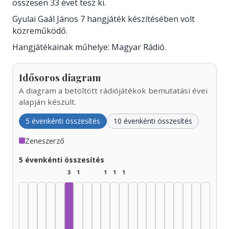
összesen 33 évet tesz ki.
Gyulai Gaál János 7 hangjáték készítésében volt
közreműködő.
Hangjátékainak műhelye: Magyar Rádió.
Idősoros diagram
A diagram a betöltött rádiójátékok bemutatási évei
alapján készült.
5 évenkénti összesítés
10 évenkénti összesítés
Zeneszerző
5 évenkénti összesítés
3
1
1
1
1