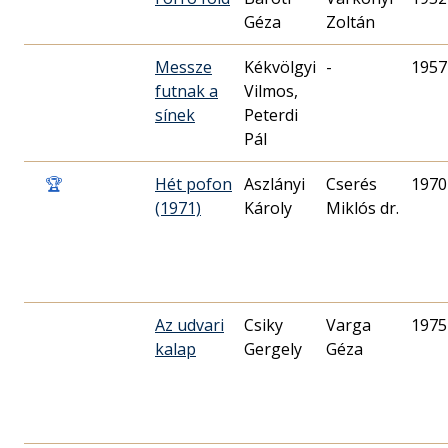
Géza
Zoltán
Messze
Kékvölgyi
-
1957
futnak a
Vilmos,
sínek
Peterdi
Pál
🏆
Hét pofon
Aszlányi
Cserés
1970
(1971)
Károly
Miklós dr.
Az udvari
Csiky
Varga
1975
kalap
Gergely
Géza