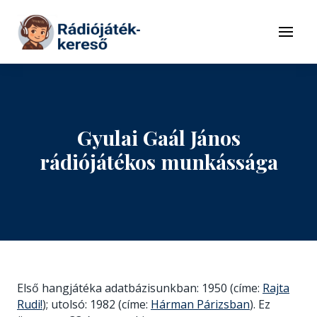
Tovább a navigációhoz
Tovább a tartalomhoz
Menü
Gyulai Gaál János
rádiójátékos munkássága
Első hangjátéka adatbázisunkban: 1950 (címe:
Rajta
Rudi!
); utolsó: 1982 (címe:
Hárman Párizsban
). Ez