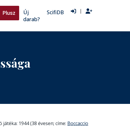
|
Új
ScifiDB
Plusz
darab?
ássága
 játéka: 1944 (38 évesen; címe:
Boccaccio