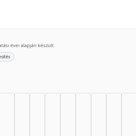
ási évei alapján készült.
esítés
44: 8