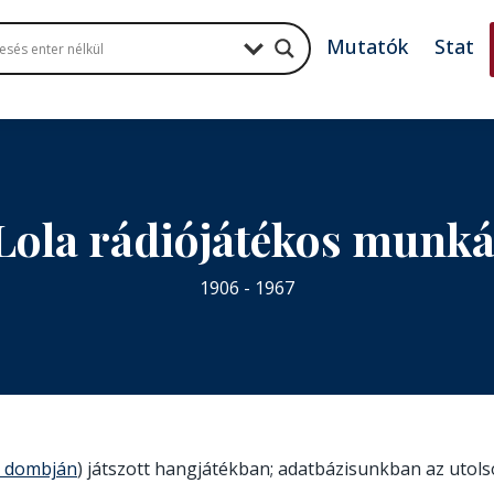
Mutatók
Stat
Lola rádiójátékos munk
1906 - 1967
g dombján
) játszott hangjátékban; adatbázisunkban az utolsó