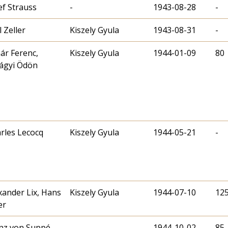
ef Strauss
-
1943-08-28
-
l Zeller
Kiszely Gyula
1943-08-31
-
ár Ferenc,
Kiszely Gyula
1944-01-09
80
lágyi Ödön
rles Lecocq
Kiszely Gyula
1944-05-21
-
xander Lix, Hans
Kiszely Gyula
1944-07-10
12
er
nz von Suppé
-
1944-10-02
85