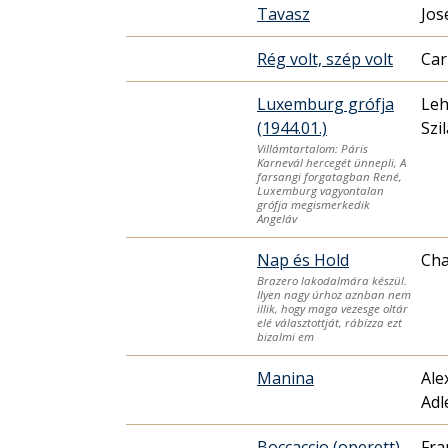
Tavasz
Jos
Rég volt, szép volt
Car
Luxemburg grófja
Leh
(1944.01.)
Szi
Villámtartalom: Páris
Karnevál hercegét ünnepli, A
farsangi forgatagban René,
Luxemburg vagyontalan
grófja megismerkedik
Angeláv
Nap és Hold
Cha
Brazero lakodalmára készül.
Ilyen nagy úrhoz aznban nem
illik, hogy maga vezesge oltár
elé választottját, rábízza ezt
bizalmi em
Manina
Ale
Adl
Boccaccio (operett)
Fra