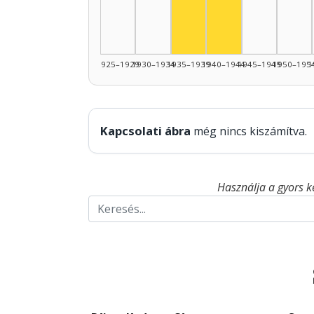
Színész, 1935–1939: 5
1925–1929
1930–1934
1935–1939
1940–1944
1945–1949
1950–195
1
Kapcsolati ábra
még nincs kiszámítva.
Használja a gyors k