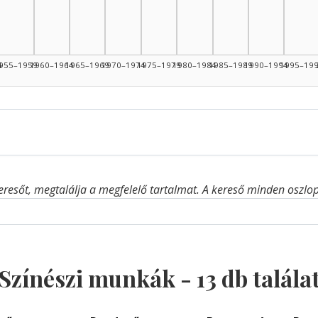
4
955–1959
1960–1964
1965–1969
1970–1974
1975–1979
1980–1984
1985–1989
1990–1994
1995–19
eresőt, megtalálja a megfelelő tartalmat. A kereső minden oszlop 
Színészi munkák -
13
db talála