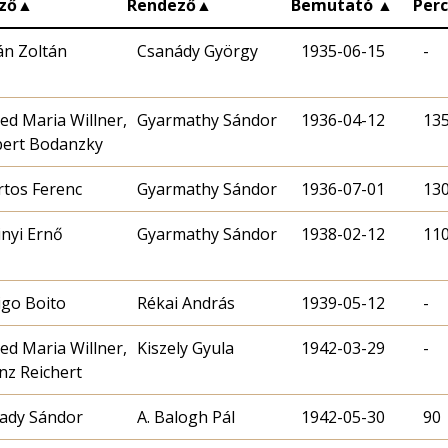
ző
▲
Rendező
▲
Bemutató
▲
Per
ián Zoltán
Csanády György
1935-06-15
-
red Maria Willner,
Gyarmathy Sándor
1936-04-12
13
ert Bodanzky
tos Ferenc
Gyarmathy Sándor
1936-07-01
13
inyi Ernő
Gyarmathy Sándor
1938-02-12
11
igo Boito
Rékai András
1939-05-12
-
red Maria Willner,
Kiszely Gyula
1942-03-29
-
nz Reichert
ady Sándor
A. Balogh Pál
1942-05-30
90