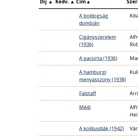
Díj
▲
Kedv.
▲
Cím
▲
Szer
A boldogság
Kil
dombján
Cigányszerelem
Alf
(1936)
Rob
A pacsirta (1936)
Mar
A hamburgi
Kul
menyasszony (1938)
Falstaff
Arr
Médi
Alf
Hei
A koldusdiák (1942)
Vár