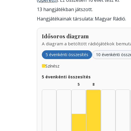
(operett)
). Ez összesen 10 évet tesz ki.
13 hangjátékban játszott.
Hangjátékainak társulata: Magyar Rádió.
Idősoros diagram
A diagram a betöltött rádiójátékok bemutat
5 évenkénti összesítés
10 évenkénti össz
Színész
5 évenkénti összesítés
5
8
Színész, 1940–19