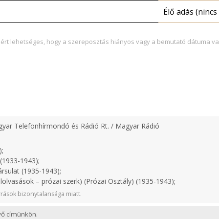
Élő adás (nincs 
zért lehetséges, hogy a szereposztás hiányos vagy a bemutató dátuma va
yar Telefonhírmondó és Rádió Rt. / Magyar Rádió
);
(1933-1943);
rsulat (1935-1943);
lolvasások – prózai szerk) (Prózai Osztály) (1935-1943);
rások bizonytalansága miatt.
evő címünkön.