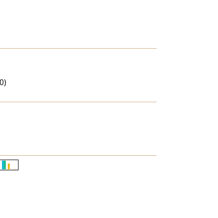
0)
Életkori
eloszlás
nagyítása