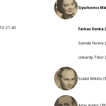
Gyurkovics Már
10-21:40
Farkas Ilonka 
Szende Ferenc (
Udvardy Tibor (
Szabó Miklós (3
Ajtay Andor (39