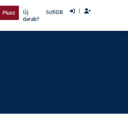
|
Új
ScifiDB
Plusz
darab?