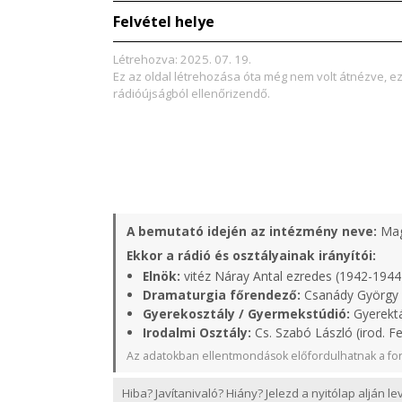
Felvétel helye
Létrehozva: 2025. 07. 19.
Ez az oldal létrehozása óta még nem volt átnézve, e
rádióújságból ellenőrizendő.
A bemutató idején az intézmény neve:
Mag
Ekkor a rádió és osztályainak irányítói:
Elnök:
vitéz Náray Antal ezredes (1942-1944
Dramaturgia főrendező:
Csanády György 
Gyerekosztály / Gyermekstúdió:
Gyerektá
Irodalmi Osztály:
Cs. Szabó László (irod. Fe
Az adatokban ellentmondások előfordulhatnak a for
Hiba? Javítanivaló? Hiány? Jelezd a nyitólap alján l