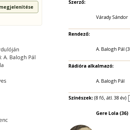
Szerző:
 megjelenítése
Várady Sándor
Rendező:
rdulóján
A. Balogh Pál (3
: A. Balogh Pál
la
Rádióra alkalmazó:
yes
A. Balogh Pál
Színészek:
(8 fő, átl. 38 év)
Gere Lola (36)
renc