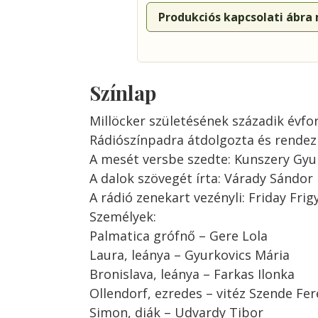
Produkciós kapcsolati ábra
Színlap
Millöcker születésének századik évfo
Rádiószínpadra átdolgozta és rendezi
A mesét versbe szedte: Kunszery Gyu
A dalok szövegét írta: Várady Sándor
A rádió zenekart vezényli: Friday Frig
Személyek:
Palmatica grófnő – Gere Lola
Laura, leánya – Gyurkovics Mária
Bronislava, leánya – Farkas Ilonka
Ollendorf, ezredes – vitéz Szende Fe
Simon, diák – Udvardy Tibor