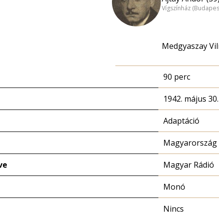
Vígszínház (Budapes
Medgyaszay Vil
90 perc
1942. május 30.
Adaptáció
Magyarország 
ve
Magyar Rádió
Monó
Nincs