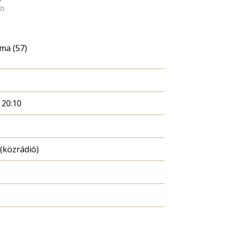
t)
ma (57)
 20:10
(közrádió)