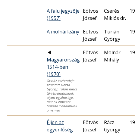
A falu jegyzője
Eötvös
Cserés
19
(1957)
József
Miklós dr.
A molnárleány
Eötvös
Turián
19
József
György
🔈
Eötvös
Molnár
19
Magyarország
József
Mihály
1514-ben
(1970)
Ötszáz esztendeje
született Dózsa
György. Talán nincs
történelmünknek
olyan egyénisége,
akinek emlékét
haladó irodalmunk
a nemze
Éljen az
Eötvös
Rácz
19
egyenlőség
József
György