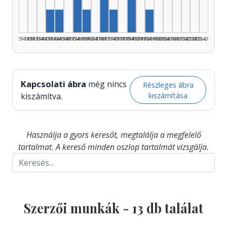
Szerző, 1955–1959: 2
Szerző, 1985–1989: 2
Szerző, 1940–1944: 1
Szerző, 1945–1949: 1
Szerző, 1960–1964: 1
Szerző, 1975–1979: 1
Szerző, 1995–1999: 
1925–1929
1930–1934
1935–1939
1940–1944
1945–1949
1950–1954
1955–1959
1960–1964
1965–1969
1970–1974
1975–1979
1980–1984
1985–1989
1990–1994
1995–1999
2000–2004
2005–2009
2010–2014
2015–2019
2020–2024
2025–2026
Kapcsolati ábra
még nincs
Részleges ábra
kiszámítása
kiszámítva.
Használja a gyors keresőt, megtalálja a megfelelő
tartalmat. A kereső minden oszlop tartalmát vizsgálja.
Szerzői munkák -
13
db találat