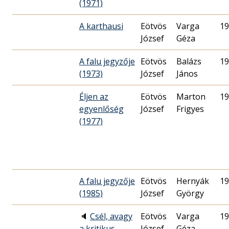
(1971)
A karthausi
Eötvös
Varga
19
József
Géza
A falu jegyzője
Eötvös
Balázs
19
(1973)
József
János
Éljen az
Eötvös
Marton
19
egyenlőség
József
Frigyes
(1977)
A falu jegyzője
Eötvös
Hernyák
19
(1985)
József
György
🔈
Csél, avagy
Eötvös
Varga
19
a kritikus
József
Géza