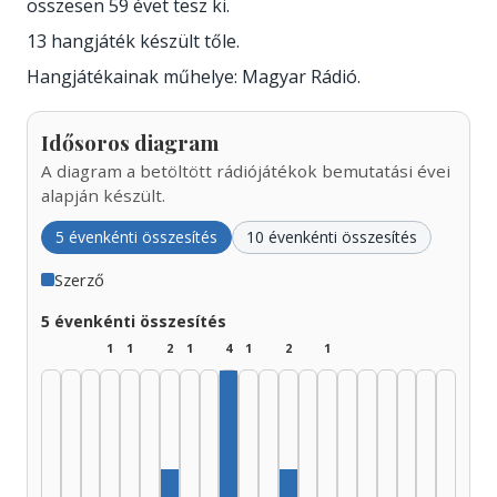
összesen 59 évet tesz ki.
13 hangjáték készült tőle.
Hangjátékainak műhelye: Magyar Rádió.
Idősoros diagram
A diagram a betöltött rádiójátékok bemutatási évei
alapján készült.
5 évenkénti összesítés
10 évenkénti összesítés
Szerző
5 évenkénti összesítés
1
1
2
1
4
1
2
1
Szerző, 1970–1974: 4