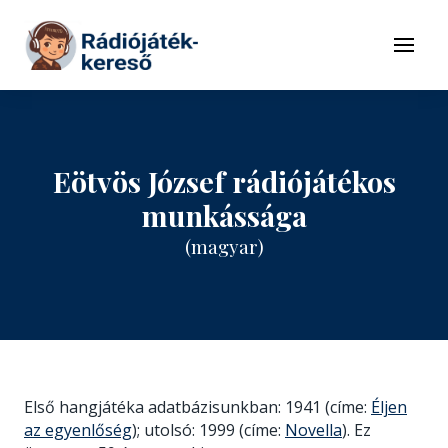
Tovább a navigációhoz
Tovább a tartalomhoz
Menü
Eötvös József rádiójátékos
munkássága
(magyar)
Első hangjátéka adatbázisunkban: 1941 (címe:
Éljen
az egyenlőség
); utolsó: 1999 (címe:
Novella
). Ez