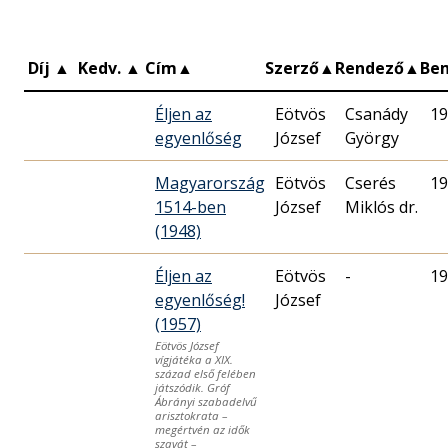
Díj
▲
Kedv.
▲
Cím
▲
Szerző
▲
Rendező
▲
Be
Éljen az
Eötvös
Csanády
19
egyenlőség
József
György
Magyarország
Eötvös
Cserés
19
1514-ben
József
Miklós dr.
(1948)
Éljen az
Eötvös
-
19
egyenlőség!
József
(1957)
Eötvös József
vígjátéka a XIX.
század első felében
játszódik. Gróf
Ábrányi szabadelvű
arisztokrata –
megértvén az idők
szavát –