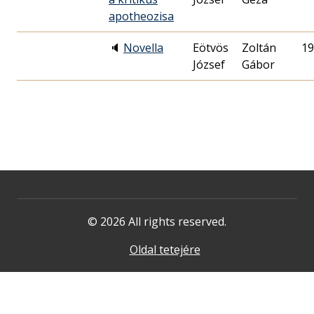
apotheozisa
🔈
Novella
Eötvös
Zoltán
19
József
Gábor
© 2026 All rights reserved.
Oldal tetejére