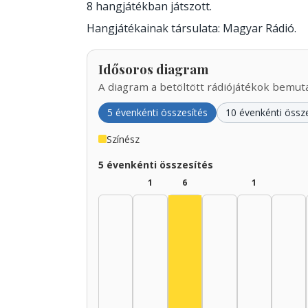
8 hangjátékban játszott.
Hangjátékainak társulata: Magyar Rádió.
Idősoros diagram
A diagram a betöltött rádiójátékok bemutat
5 évenkénti összesítés
10 évenkénti össz
Színész
5 évenkénti összesítés
1
6
1
Színész, 1935–1939: 6