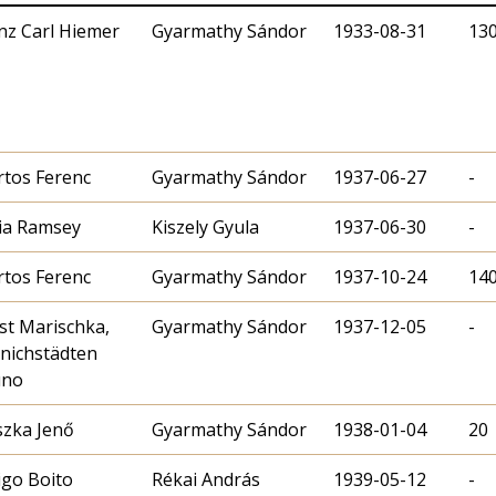
nz Carl Hiemer
Gyarmathy Sándor
1933-08-31
13
tos Ferenc
Gyarmathy Sándor
1937-06-27
-
cia Ramsey
Kiszely Gyula
1937-06-30
-
tos Ferenc
Gyarmathy Sándor
1937-10-24
14
st Marischka,
Gyarmathy Sándor
1937-12-05
-
nichstädten
uno
zka Jenő
Gyarmathy Sándor
1938-01-04
20
igo Boito
Rékai András
1939-05-12
-