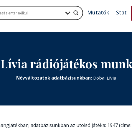
Mutatók
Stat
Lívia rádiójátékos mun
Névváltozatok adatbázisunkban:
Dobai Lívia
 hangjátékban; adatbázisunkban az utolsó játéka: 1947 (címe