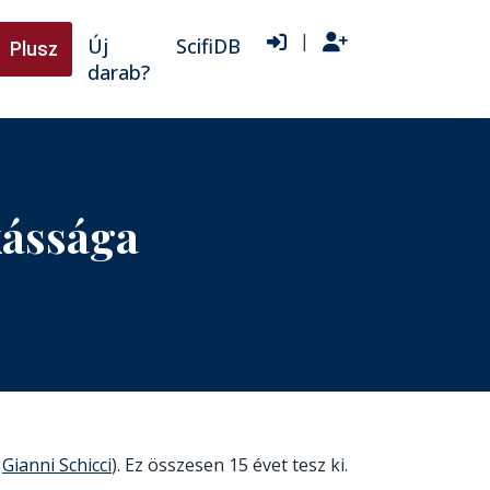
|
Új
ScifiDB
Plusz
darab?
kássága
:
Gianni Schicci
). Ez összesen 15 évet tesz ki.