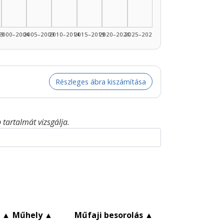
99
2000–2004
2005–2009
2010–2014
2015–2019
2020–2024
2025–2026
Részleges ábra kiszámítása
tartalmát vizsgálja.
c
▲
Műhely
▲
Műfaji besorolás
▲