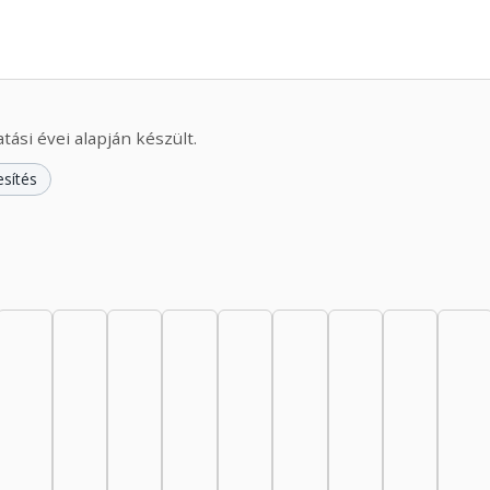
ási évei alapján készült.
esítés