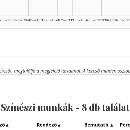
945–1949: 1
4
955–1959
1960–1964
1965–1969
1970–1974
1975–1979
1980–1984
1985–1989
1990–1994
1995–19
eresőt, megtalálja a megfelelő tartalmat. A kereső minden oszlop 
Színészi munkák -
8
db találat
ző
▲
Rendező
▲
Bemutató
▲
Per