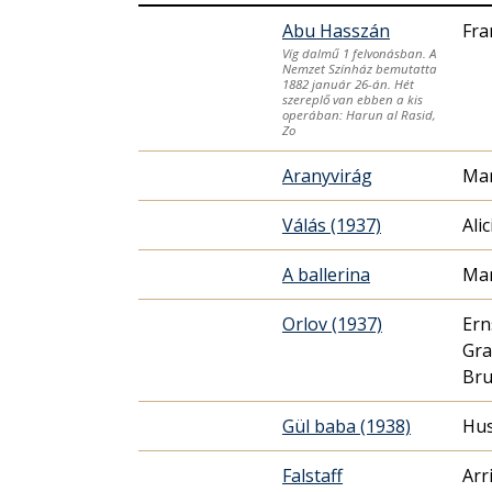
Abu Hasszán
Fra
Víg dalmű 1 felvonásban. A
Nemzet Színház bemutatta
1882 január 26-án. Hét
szereplő van ebben a kis
operában: Harun al Rasid,
Zo
Aranyvirág
Mar
Válás (1937)
Ali
A ballerina
Mar
Orlov (1937)
Ern
Gra
Br
Gül baba (1938)
Hus
Falstaff
Arr