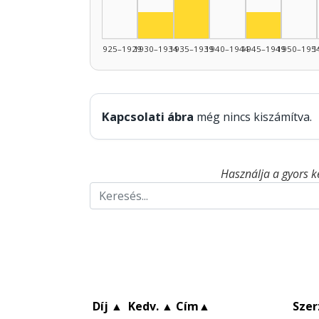
Színész, 1930–1934: 1
Színész, 1
1925–1929
1930–1934
1935–1939
1940–1944
1945–1949
1950–195
1
Kapcsolati ábra
még nincs kiszámítva.
Használja a gyors k
Díj
▲
Kedv.
▲
Cím
▲
Szer