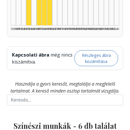
Színész, 1950–1954: 2
Színész, 1955–1959: 2
Színész, 1940–1944: 1
Színész, 1960–1964: 1
1925–1929
1930–1934
1935–1939
1940–1944
1945–1949
1950–1954
1955–1959
1960–1964
1965–1969
1970–1974
1975–1979
1980–1984
1985–1989
1990–1994
1995–1999
2000–2004
2005–2009
2010–2014
2015–2019
2020–2024
2025–2026
Kapcsolati ábra
még nincs
Részleges ábra
kiszámítása
kiszámítva.
Használja a gyors keresőt, megtalálja a megfelelő
tartalmat. A kereső minden oszlop tartalmát vizsgálja.
Színészi munkák -
6
db találat