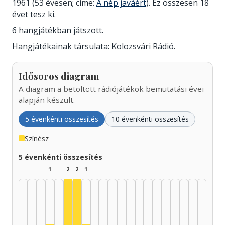
1961 (53 évesen; címe:
A nép javáért
). Ez összesen 18
évet tesz ki.
6 hangjátékban játszott.
Hangjátékainak társulata: Kolozsvári Rádió.
Idősoros diagram
A diagram a betöltött rádiójátékok bemutatási évei
alapján készült.
5 évenkénti összesítés
10 évenkénti összesítés
Színész
5 évenkénti összesítés
1
2
2
1