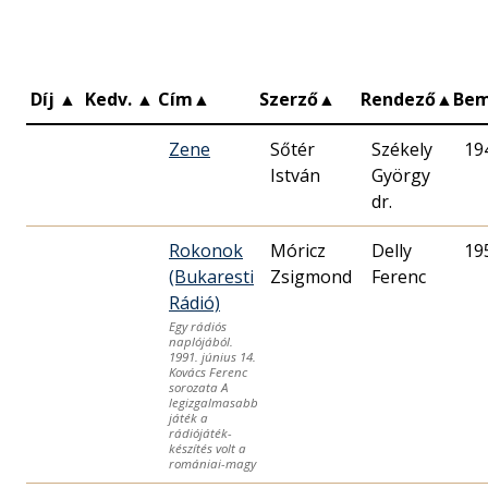
Díj
▲
Kedv.
▲
Cím
▲
Szerző
▲
Rendező
▲
Be
Zene
Sőtér
Székely
19
István
György
dr.
Rokonok
Móricz
Delly
19
(Bukaresti
Zsigmond
Ferenc
Rádió)
Egy rádiós
naplójából.
1991. június 14.
Kovács Ferenc
sorozata A
legizgalmasabb
játék a
rádiójáték-
készítés volt a
romániai-magy