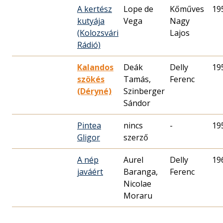
A kertész
Lope de
Kőműves
19
kutyája
Vega
Nagy
(Kolozsvári
Lajos
Rádió)
Kalandos
Deák
Delly
19
szökés
Tamás,
Ferenc
(Déryné)
Szinberger
Sándor
Pintea
nincs
-
19
Gligor
szerző
A nép
Aurel
Delly
19
javáért
Baranga,
Ferenc
Nicolae
Moraru