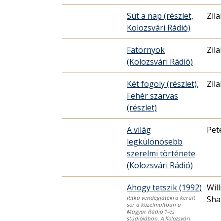
Süt a nap (részlet,
Zil
Kolozsvári Rádió)
Fatornyok
Zil
(Kolozsvári Rádió)
Két fogoly (részlet),
Zil
Fehér szarvas
(részlet)
A világ
Pet
legkülönösebb
szerelmi története
(Kolozsvári Rádió)
Ahogy tetszik (1992)
Wil
Sha
Ritka vendégjátékra került
sor a közelmúltban a
Magyar Rádió 1-es
stúdiójában. A Kolozsvári