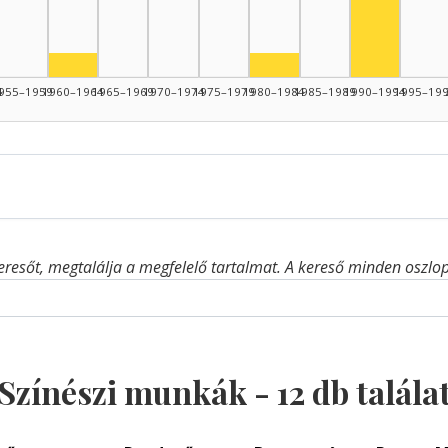
Színész, 1960–1964: 1
Színész, 1980–1984: 1
4
955–1959
1960–1964
1965–1969
1970–1974
1975–1979
1980–1984
1985–1989
1990–1994
1995–19
eresőt, megtalálja a megfelelő tartalmat. A kereső minden oszlop 
Színészi munkák -
12
db talála