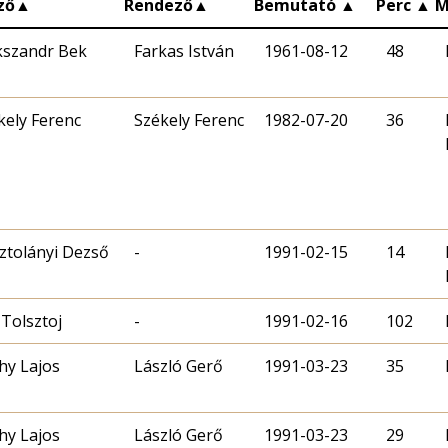
ző
▲
Rendező
▲
Bemutató
▲
Perc
▲
M
kszandr Bek
Farkas István
1961-08-12
48
kely Ferenc
Székely Ferenc
1982-07-20
36
ztolányi Dezső
-
1991-02-15
14
 Tolsztoj
-
1991-02-16
102
ahy Lajos
László Gerő
1991-03-23
35
ahy Lajos
László Gerő
1991-03-23
29