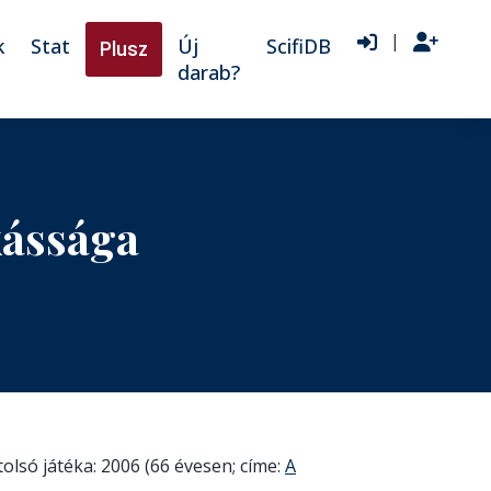
|
k
Stat
Új
ScifiDB
Plusz
darab?
kássága
olsó játéka: 2006 (66 évesen; címe:
A