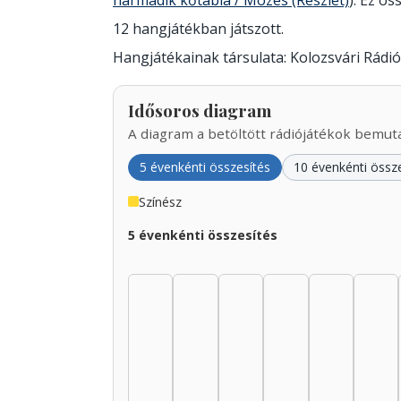
harmadik kőtábla / Mózes (Részlet)
). Ez ös
12 hangjátékban játszott.
Hangjátékainak társulata: Kolozsvári Rádió
Idősoros diagram
A diagram a betöltött rádiójátékok bemutat
5 évenkénti összesítés
10 évenkénti össz
Színész
5 évenkénti összesítés