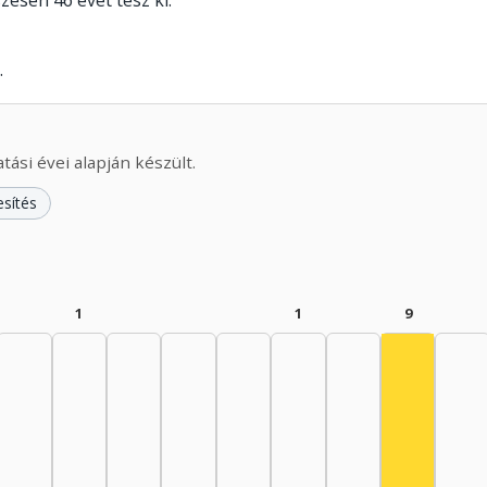
szesen 46 évet tesz ki.
.
ási évei alapján készült.
esítés
1
1
9
Színész, 