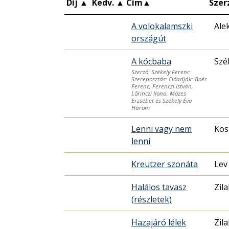
Díj
▲
Kedv.
▲
Cím
▲
Szer
A volokalamszki
Ale
országút
A kócbaba
Szé
Szerző: Székely Ferenc
Szereposztás: Előadják: Boér
Ferenc, Ferenczi István,
Lőrinczi Ilona, Mózes
Erzsébet és Székely Éva
Három
Lenni vagy nem
Kos
lenni
Kreutzer szonáta
Lev
Halálos tavasz
Zil
(részletek)
Hazajáró lélek
Zil