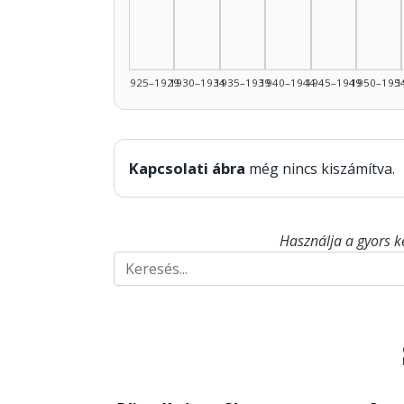
1925–1929
1930–1934
1935–1939
1940–1944
1945–1949
1950–195
1
Kapcsolati ábra
még nincs kiszámítva.
Használja a gyors k