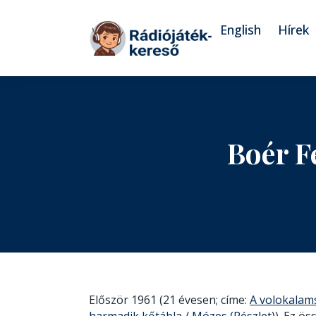
Tovább a navigációhoz
Tovább a tartalomhoz
English
Hírek
Boér F
Először 1961 (21 évesen; címe:
A volokalam