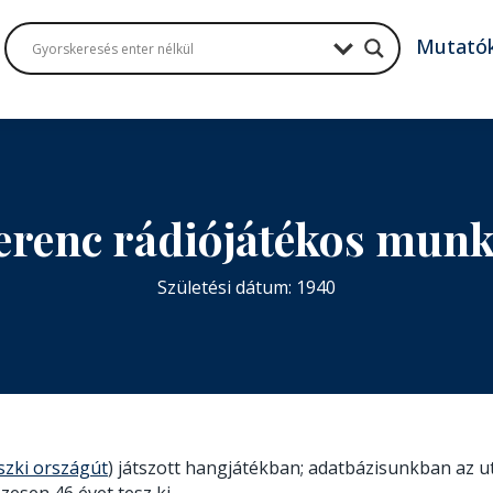
Mutató
erenc rádiójátékos mun
Születési dátum: 1940
szki országút
) játszott hangjátékban; adatbázisunkban az ut