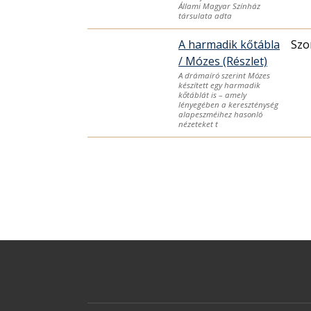
Állami Magyar Színház
társulata adta
A harmadik kőtábla
Szo
/ Mózes (Részlet)
A drámaíró szerint Mózes
készített egy harmadik
kőtáblát is – amely
lényegében a kereszténység
alapeszméihez hasonló
nézeteket t