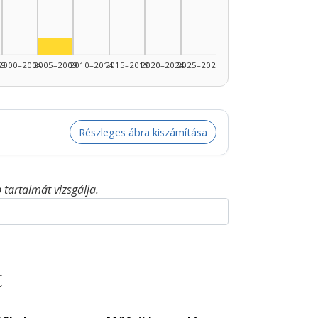
Színész, 2005–2009: 1
99
2000–2004
2005–2009
2010–2014
2015–2019
2020–2024
2025–2026
Részleges ábra kiszámítása
tartalmát vizsgálja.
t