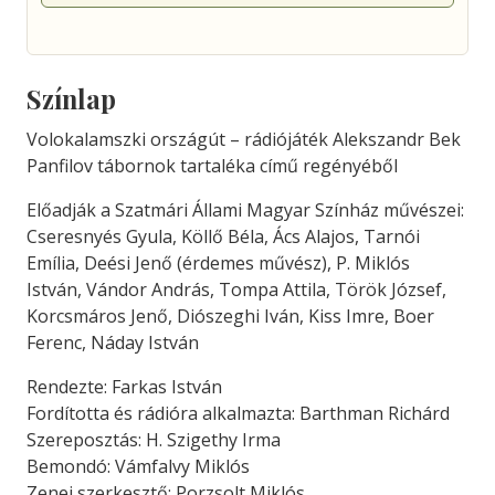
Színlap
Volokalamszki országút – rádiójáték Alekszandr Bek
Panfilov tábornok tartaléka című regényéből
Előadják a Szatmári Állami Magyar Színház művészei:
Cseresnyés Gyula, Köllő Béla, Ács Alajos, Tarnói
Emília, Deési Jenő (érdemes művész), P. Miklós
István, Vándor András, Tompa Attila, Török József,
Korcsmáros Jenő, Diószeghi Iván, Kiss Imre, Boer
Ferenc, Náday István
Rendezte: Farkas István
Fordította és rádióra alkalmazta: Barthman Richárd
Szereposztás: H. Szigethy Irma
Bemondó: Vámfalvy Miklós
Zenei szerkesztő: Porzsolt Miklós