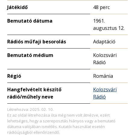
Játékidő
48 perc
Bemutató dátuma
1961.
augusztus 12.
Rádiós műfaji besorolás
Adaptáció
Bemutató médium
Kolozsvári
Rádió
Régió
Románia
Hangfelvételt készítő
Kolozsvári
rádió/műhely neve
Rádió
Létrehozva: 2025. 02. 10.
Ez az oldal létrehozása óta még nem volt átnézve, ezért
lehetséges, hogy a szereposztás hiányos vagy a bemutató
dátuma valójában ismétlés. Kutatói használat esetén
rádióújságból ellenőrizendő.