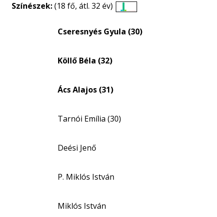
Színészek:
(18 fő, átl. 32 év)
Életkori
eloszlás
Cseresnyés Gyula (30)
nagyítása
Köllő Béla (32)
Ács Alajos (31)
Tarnói Emília (30)
Deési Jenő
P. Miklós István
Miklós István