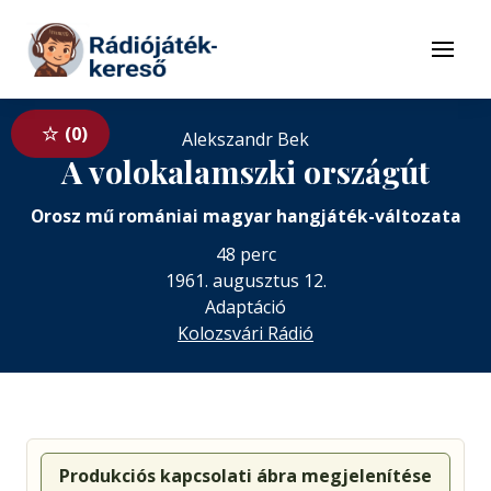
Tovább a navigációhoz
Tovább a tartalomhoz
Menü
0
Alekszandr Bek
A volokalamszki országút
Orosz mű romániai magyar hangjáték-változata
48 perc
1961. augusztus 12.
Adaptáció
Kolozsvári Rádió
Produkciós kapcsolati ábra megjelenítése