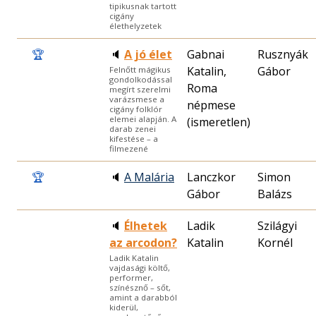
tipikusnak tartott
cigány
élethelyzetek
🏆
🔈
A jó élet
Gabnai
Rusznyák
Katalin,
Gábor
Felnőtt mágikus
gondolkodással
Roma
megírt szerelmi
varázsmese a
népmese
cigány folklór
elemei alapján. A
(ismeretlen)
darab zenei
kifestése – a
filmezené
🏆
🔈
A Malária
Lanczkor
Simon
Gábor
Balázs
🔈
Élhetek
Ladik
Szilágyi
az arcodon?
Katalin
Kornél
Ladik Katalin
vajdasági költő,
performer,
színésznő – sőt,
amint a darabból
kiderül,