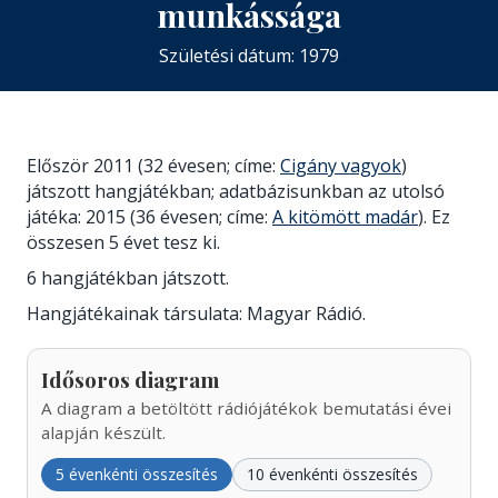
munkássága
Születési dátum: 1979
Először 2011 (32 évesen; címe:
Cigány vagyok
)
játszott hangjátékban; adatbázisunkban az utolsó
játéka: 2015 (36 évesen; címe:
A kitömött madár
). Ez
összesen 5 évet tesz ki.
6 hangjátékban játszott.
Hangjátékainak társulata: Magyar Rádió.
Idősoros diagram
A diagram a betöltött rádiójátékok bemutatási évei
alapján készült.
5 évenkénti összesítés
10 évenkénti összesítés