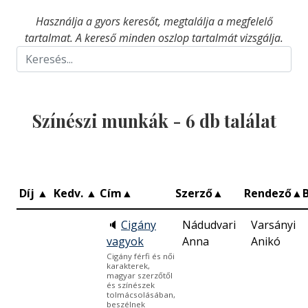
Használja a gyors keresőt, megtalálja a megfelelő
tartalmat. A kereső minden oszlop tartalmát vizsgálja.
Színészi munkák -
6
db találat
Díj
▲
Kedv.
▲
Cím
▲
Szerző
▲
Rendező
▲
🔈
Cigány
Nádudvari
Varsányi
vagyok
Anna
Anikó
Cigány férfi és női
karakterek,
magyar szerzőtől
és színészek
tolmácsolásában,
beszélnek