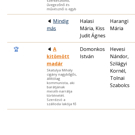
szerkesztőnő,
űvegezőnő és
művésznő is egyb
🔈
Mindig
Halasi
Harangi
más
Mária, Kiss
Mária
Judit Ágnes
🏆
🔈
A
Domonkos
Hevesi
kitömött
István
Nándor,
madár
Szilágyi
Kornél,
Skatulya Mihály
cigány nagybőgős,
Tolnai
állítólag
kommunista, aki
Szabolcs
barátjának
meséli-narrálja
történetét.
Szerdzsó a
szálloda lakója fő