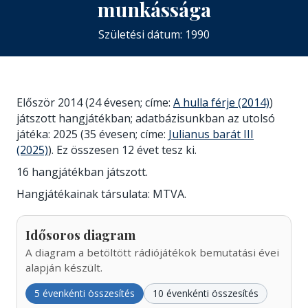
munkássága
Születési dátum: 1990
Először 2014 (24 évesen; címe:
A hulla férje (2014)
)
játszott hangjátékban; adatbázisunkban az utolsó
játéka: 2025 (35 évesen; címe:
Julianus barát III
(2025)
). Ez összesen 12 évet tesz ki.
16 hangjátékban játszott.
Hangjátékainak társulata: MTVA.
Idősoros diagram
A diagram a betöltött rádiójátékok bemutatási évei
alapján készült.
5 évenkénti összesítés
10 évenkénti összesítés