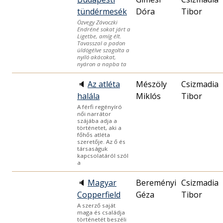
tündérmesék
Dóra
Tibor
Özvegy Závoczki
Endréné sokat járt a
Ligetbe, amíg élt.
Tavasszal a padon
üldögélve szagolta a
nyíló akácokat,
nyáron a napba ta
🔈
Az atléta
Mészöly
Csizmadia
halála
Miklós
Tibor
A férfi regényíró
női narrátor
szájába adja a
történetet, aki a
főhős atléta
szeretője. Az ő és
társaságuk
kapcsolatáról szól
a
🔈
Magyar
Bereményi
Csizmadia
Copperfield
Géza
Tibor
A szerző saját
maga és családja
történetét beszéli