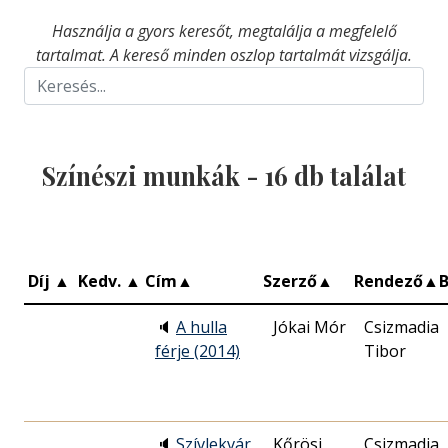
Használja a gyors keresőt, megtalálja a megfelelő
tartalmat. A kereső minden oszlop tartalmát vizsgálja.
Színészi munkák -
16
db találat
Díj
▲
Kedv.
▲
Cím
▲
Szerző
▲
Rendező
▲
🔈
A hulla
Jókai Mór
Csizmadia
férje (2014)
Tibor
🔈
Szívlekvár
Kőrösi
Csizmadia