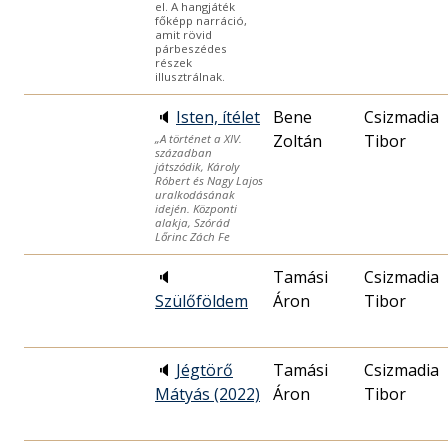
el. A hangjáték
főképp narráció,
amit rövid
párbeszédes
részek
illusztrálnak.
🔈
Isten, ítélet
Bene
Csizmadia
Zoltán
Tibor
„A történet a XIV.
században
játszódik, Károly
Róbert és Nagy Lajos
uralkodásának
idején. Központi
alakja, Szórád
Lőrinc Zách Fe
🔈
Tamási
Csizmadia
Szülőföldem
Áron
Tibor
🔈
Jégtörő
Tamási
Csizmadia
Mátyás (2022)
Áron
Tibor