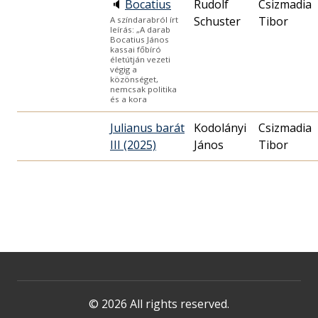
🔈
Bocatius
Rudolf
Csizmadia
Schuster
Tibor
A színdarabról írt
leírás: „A darab
Bocatius János
kassai főbíró
életútján vezeti
végig a
közönséget,
nemcsak politika
és a kora
Julianus barát
Kodolányi
Csizmadia
III (2025)
János
Tibor
© 2026 All rights reserved.