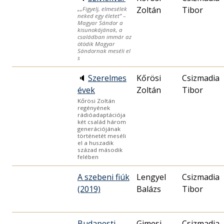
Zoltán
Tibor
„„Figyelj, elmesélek
neked egy életet” –
Magyar Sándor a
kisunokájának, a
családban immár az
ötödik Magyar
Sándornak meséli el
s
🔈
Szerelmes
Kőrösi
Csizmadia
évek
Zoltán
Tibor
Kőrösi Zoltán
regényének
rádióadaptációja
két család három
generációjának
történetét meséli
el a huszadik
század második
felében
A szebeni fiúk
Lengyel
Csizmadia
(2019)
Balázs
Tibor
Budapesti
Gimesi
Csizmadia