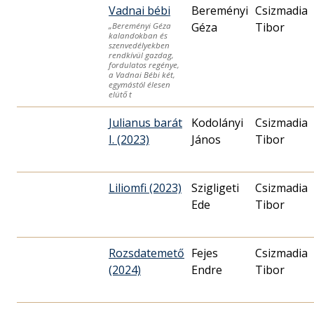
Vadnai bébi
Bereményi
Csizmadia
Géza
Tibor
„Bereményi Géza
kalandokban és
szenvedélyekben
rendkívül gazdag,
fordulatos regénye,
a Vadnai Bébi két,
egymástól élesen
elütő t
Julianus barát
Kodolányi
Csizmadia
I. (2023)
János
Tibor
Liliomfi (2023)
Szigligeti
Csizmadia
Ede
Tibor
Rozsdatemető
Fejes
Csizmadia
(2024)
Endre
Tibor