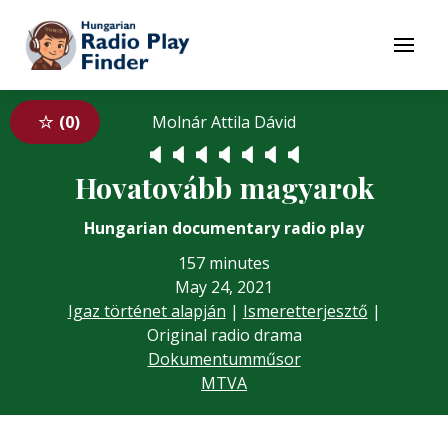
To navigation
To contents
Menu
0
Molnár Attila Dávid
🔈
🔈
🔈
🔈
🔈
🔈
🔈
Hovatovább magyarok
Hungarian documentary radio play
157 minutes
May 24, 2021
Igaz történet alapján
|
Ismeretterjesztő
|
Original radio drama
Dokumentumműsor
MTVA