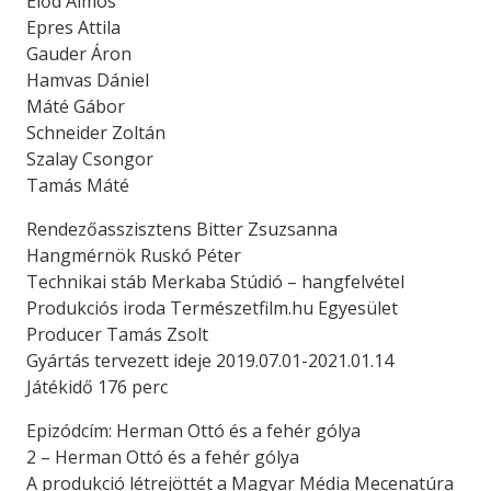
Előd Álmos
Epres Attila
Gauder Áron
Hamvas Dániel
Máté Gábor
Schneider Zoltán
Szalay Csongor
Tamás Máté
Rendezőasszisztens Bitter Zsuzsanna
Hangmérnök Ruskó Péter
Technikai stáb Merkaba Stúdió – hangfelvétel
Produkciós iroda Természetfilm.hu Egyesület
Producer Tamás Zsolt
Gyártás tervezett ideje 2019.07.01-2021.01.14
Játékidő 176 perc
Epizódcím: Herman Ottó és a fehér gólya
2 – Herman Ottó és a fehér gólya
A produkció létrejöttét a Magyar Média Mecenatúra