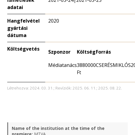
Ismétlések
2021-05-24|2021-05-25
adatai
Hangfelvétel
2020
gyártási
dátuma
Költségvetés
Szponzor
Költség
Forrás
Médiatanács
3880000
CSERÉSMIKLÓS2
Ft
Létrehozva: 2024. 03. 31.; Revíziók: 2025. 06. 11.; 2025. 08. 22.
Name of the institution at the time of the
premiere:
MTVA