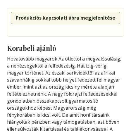
Produkciós kapcsolati ábra megjelenítése
Korabeli ajánló
Hovatovább magyarok Az ötlettől a megvalósulásig,
a nehézségektől a felfedezésig. Hat ízig-vérig
magyar történet. Az északi sarkvidéktől az afrikai
szavannákig sokkal több helyet fedezett fel magyar
ember, mint azt az ország kicsiny mérete alapján
feltételezhetnénk. A nagy földrajzi felfedezésekkel
gondolatban összekapcsolt gyarmatosító
országokhoz képest Magyarország még
fénykorában is kicsi volt. De amit honfitársaink
hiányoltak pénzben vagy támogatásban, azt bőven
ellensúlyozták kitartással és találékonysággal. A