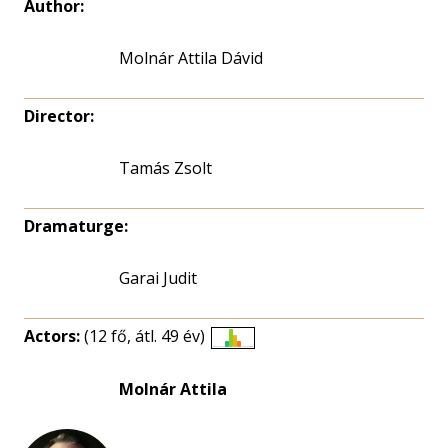
Author:
Molnár Attila Dávid
Director:
Tamás Zsolt
Dramaturge:
Garai Judit
Actors:
(12 fő, átl. 49 év)
Életkori
eloszlás
Molnár Attila
nagyítása