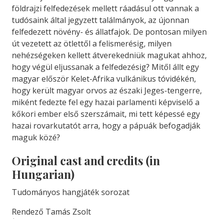
földrajzi felfedezések mellett ráadásul ott vannak a
tudósaink által jegyzett találmányok, az újonnan
felfedezett növény- és állatfajok. De pontosan milyen
út vezetett az ötlettől a felismerésig, milyen
nehézségeken kellett átverekedniük magukat ahhoz,
hogy végül eljussanak a felfedezésig? Mitől állt egy
magyar először Kelet-Afrika vulkánikus tóvidékén,
hogy került magyar orvos az északi Jeges-tengerre,
miként fedezte fel egy hazai parlamenti képviselő a
kőkori ember első szerszámait, mi tett képessé egy
hazai rovarkutatót arra, hogy a pápuák befogadják
maguk közé?
Original cast and credits (in
Hungarian)
Tudományos hangjáték sorozat
Rendező Tamás Zsolt