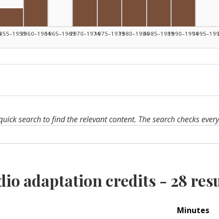
Radio adapter, 
Radio ada
Radio adapter, 1955–1959: 1
4
955–1959
1960–1964
1965–1969
1970–1974
1975–1979
1980–1984
1985–1989
1990–1994
1995–19
quick search to find the relevant content. The search checks ever
dio adaptation credits -
28
resu
Minutes