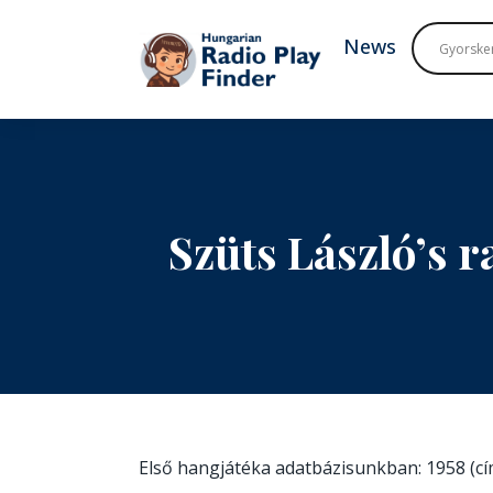
To navigation
To contents
News
Szüts László’s 
Első hangjátéka adatbázisunkban: 1958 (c