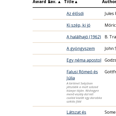
Award
▲
Fav.
▲
Title
▲
Autho
Az élősdi
Jules
Ki szép, ki jó
Móric
A halálhajó (1962)
B. Tr
A gyöngyszem
John 
Egy néma apostol
Godzs
Falusi Rómeó és
Gottfr
Júlia
A történet Svájcban
játszódik a múlt század
közepe táján. Késhegyre
menő viszály dúl két
család között egy darabka
sziklás föld
Látszat és
Some