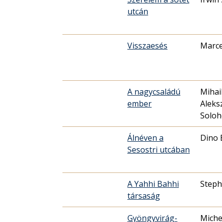
utcán
Visszaesés
Marce
A nagycsaládú
Mihai
ember
Aleks
Soloh
Álnéven a
Dino 
Sesostri utcában
A Yahhi Bahhi
Steph
társaság
Gyöngyvirág-
Miche