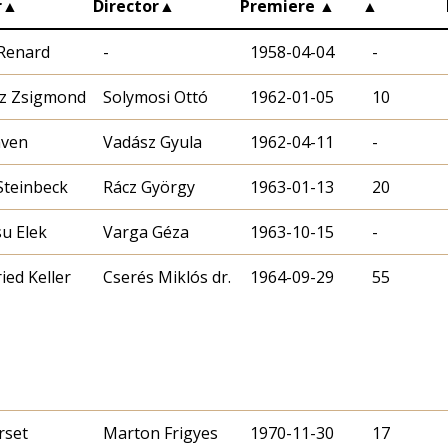
r
▲
Director
▲
Premiere
▲
▲
 Renard
-
1958-04-04
-
z Zsigmond
Solymosi Ottó
1962-01-05
10
aven
Vadász Gyula
1962-04-11
-
Steinbeck
Rácz György
1963-01-13
20
u Elek
Varga Géza
1963-10-15
-
ied Keller
Cserés Miklós dr.
1964-09-29
55
rset
Marton Frigyes
1970-11-30
17