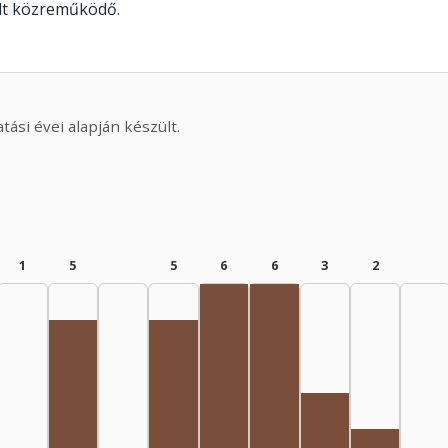
olt közreműködő.
ási évei alapján készült.
1
5
5
6
6
3
2
Radio adapter, 1975–1979: 6
Radio adapter, 1980–19
Radio adapter, 1960–1964: 5
Radio adapter, 1970–1974: 5