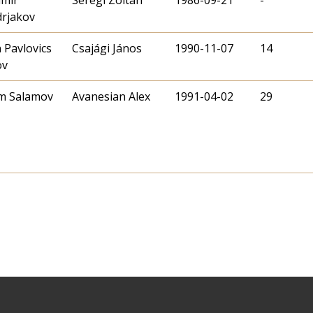
rjakov
 Pavlovics
Csajági János
1990-11-07
14
ov
m Salamov
Avanesian Alex
1991-04-02
29