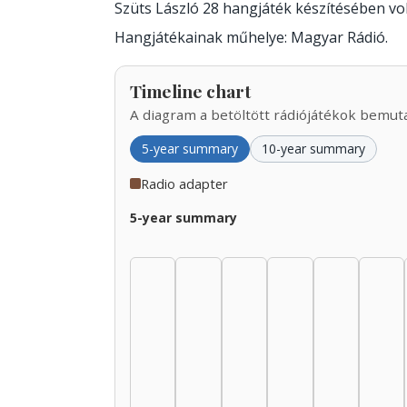
Szüts László 28 hangjáték készítésében v
Hangjátékainak műhelye: Magyar Rádió.
Timeline chart
A diagram a betöltött rádiójátékok bemutat
5-year summary
10-year summary
Radio adapter
5-year summary