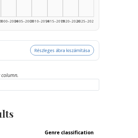
1985–1989: 3
pter, 1990–1994: 2
99
2000–2004
2005–2009
2010–2014
2015–2019
2020–2024
2025–2026
Részleges ábra kiszámítása
y column.
lts
Genre classification