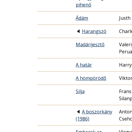
pihenő
Ádám
Justh
🔈
Harangszó
Charl
Madárijesztő
Valeri
Perua
A határ
Harry
A hömpörödő
Vikto
Silja
Frans
Silan
🔈
A boszorkány
Anton
(1986)
Cseh
Emberek az
Vlagy