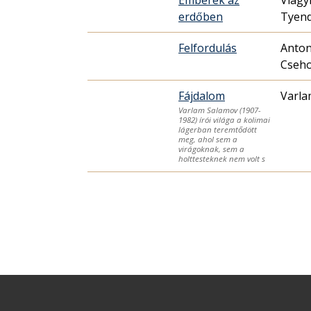
erdőben
Tyend
Felfordulás
Anton
Cseh
Fájdalom
Varla
Varlam Salamov (1907-
1982) írói világa a kolimai
lágerban teremtődött
meg, ahol sem a
virágoknak, sem a
holttesteknek nem volt s