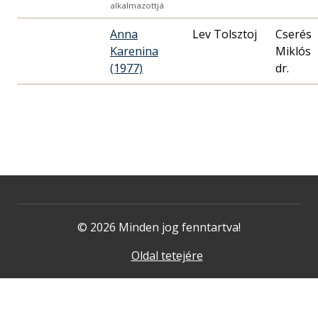
alkalmazottjá
Anna
Lev Tolsztoj
Cserés
Karenina
Miklós
(1977)
dr.
© 2026 Minden jog fenntartva!
Oldal tetejére