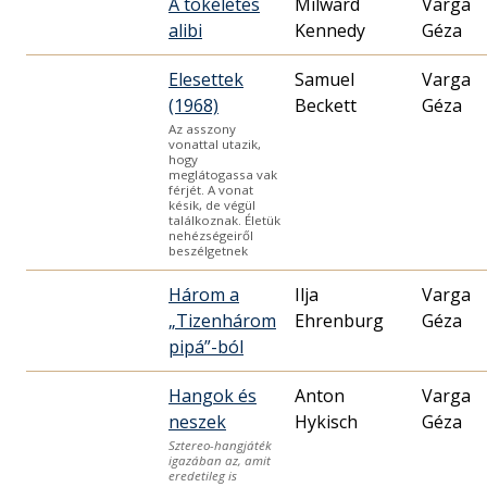
A tökéletes
Milward
Varga
alibi
Kennedy
Géza
Elesettek
Samuel
Varga
(1968)
Beckett
Géza
Az asszony
vonattal utazik,
hogy
meglátogassa vak
férjét. A vonat
késik, de végül
találkoznak. Életük
nehézségeiről
beszélgetnek
Három a
Ilja
Varga
„Tizenhárom
Ehrenburg
Géza
pipá”-ból
Hangok és
Anton
Varga
neszek
Hykisch
Géza
Sztereo-hangjáték
igazában az, amit
eredetileg is