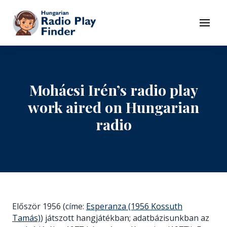
To navigation
To contents
Menu
Mohácsi Irén’s radio play
work aired on Hungarian
radio
Először 1956 (címe:
Esperanza (1956 Kossuth
Tamás)
) játszott hangjátékban; adatbázisunkban az