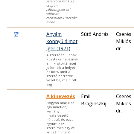
sztereóra írtak. Ez
csupán
„áthangszerelt”
változat;
csehszlovák szerzője
mono
🏆
Anyám
Sütő András
Cserés
könnyű álmot
Miklós
ígér (1971)
dr.
A szerző falujának,
Pusztakamarásnak
a mikrotörténetei
jellemzik a helyet
és kort, amit a
szerző narrátor
vezet be, majd ott
vag
A kinevezés
Emil
Cserés
Braginszkij
Miklós
Hogyan alakul át
egy nőietlen,
dr.
kemény
hivatalvezető
nőiessé, és ezzel
együtt lesz
szerelmes egy őt
kritizálni merő