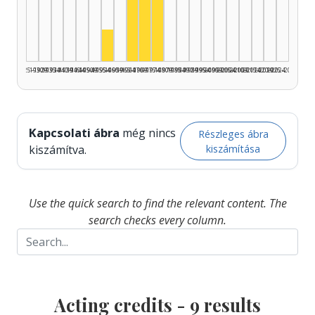
Actor, 1965–1969: 4
Actor, 1970–1974: 2
Actor, 1975–1979: 2
Actor, 1955–1959: 1
1925–1929
1930–1934
1935–1939
1940–1944
1945–1949
1950–1954
1955–1959
1960–1964
1965–1969
1970–1974
1975–1979
1980–1984
1985–1989
1990–1994
1995–1999
2000–2004
2005–2009
2010–2014
2015–2019
2020–2024
2025–2026
Kapcsolati ábra
még nincs
Részleges ábra
kiszámítása
kiszámítva.
Use the quick search to find the relevant content. The
search checks every column.
Acting credits -
9
results