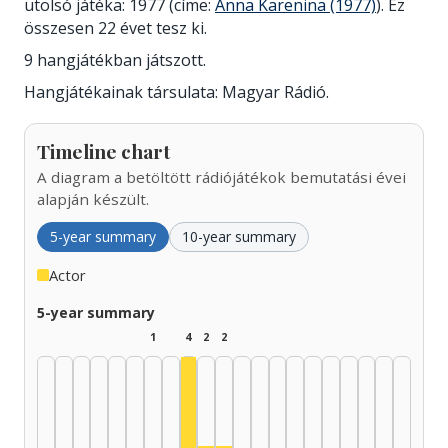
utolsó játéka: 1977 (címe:
Anna Karenina (1977)
). Ez
összesen 22 évet tesz ki.
9 hangjátékban játszott.
Hangjátékainak társulata: Magyar Rádió.
Timeline chart
A diagram a betöltött rádiójátékok bemutatási évei
alapján készült.
5-year summary
10-year summary
Actor
5-year summary
1
4
2
2