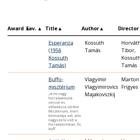
Award
▲
Fav.
▲
Title
▲
Author
▲
Director
Esperanza
Kossuth
Horvát
(1956
Tamás
Tibor‏‎,
Kossuth
Kossut
Tamás)
Tamás
Buffo-
Vlagyimir
Marton
misztérium
Vlagyimirovics
Frigyes
Majakovszkij
„A mi nagy
forradalmunk
verssé és
előadássá sűrítve.
Misztérium, mert
bemutatja azt, ami
nagyszerű volt a
forradalomban. És
buff