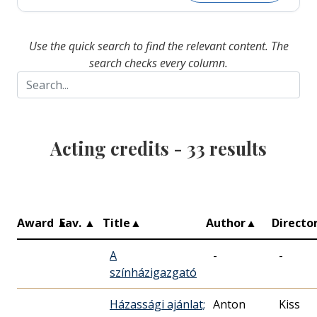
Use the quick search to find the relevant content. The
search checks every column.
Acting credits -
33
results
Award
▲
Fav.
▲
Title
▲
Author
▲
Directo
A
-
-
színházigazgató
Házassági ajánlat;
Anton
Kiss