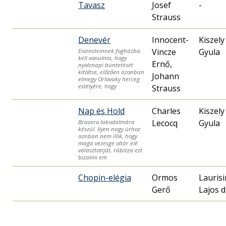
Tavasz
Josef
-
Strauss
Denevér
Innocent-
Kiszely
Vincze
Gyula
Eisensteinnek fogházba
kell vonulnia, hogy
Ernő,
nyolcnapi büntetését
kitöltse, előzően azonban
Johann
elmegy Orlovaky herceg
estélyére, hogy
Strauss
Nap és Hold
Charles
Kiszely
Lecocq
Gyula
Brazero lakodalmára
készül. Ilyen nagy úrhoz
aznban nem illik, hogy
maga vezesge oltár elé
választottját, rábízza ezt
bizalmi em
Chopin-elégia
Ormos
Laurisi
Gerő
Lajos d