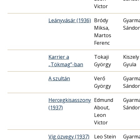
Victor
Leányvásár (1936)
Bródy
Gyarm
Miksa,
Sándor
Martos
Ferenc
Karrier a
Tokaji
Kiszely
„Tökmag”-ban
György
Gyula
A szultán
Verő
Gyarm
György
Sándor
Hercegkisasszony
Edmund
Gyarm
(1937)
About,
Sándor
Leon
Victor
Víg özvegy (1937)
Leo Stein
Gyarm