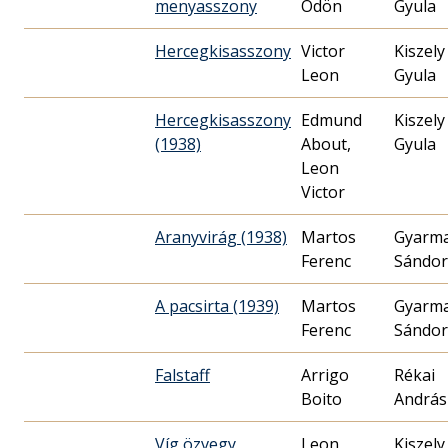
menyasszony
Ödön
Gyula
Hercegkisasszony
Victor
Kiszely
Leon
Gyula
Hercegkisasszony
Edmund
Kiszely
(1938)
About,
Gyula
Leon
Victor
Aranyvirág (1938)
Martos
Gyarm
Ferenc
Sándor
A pacsirta (1939)
Martos
Gyarm
Ferenc
Sándor
Falstaff
Arrigo
Rékai
Boito
András
Víg özvegy
Leon
Kiszely