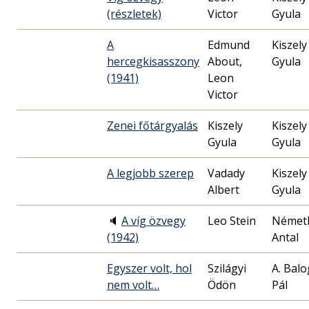
(részletek)
Victor
Gyula
A
Edmund
Kiszely
hercegkisasszony
About,
Gyula
(1941)
Leon
Victor
Zenei főtárgyalás
Kiszely
Kiszely
Gyula
Gyula
A legjobb szerep
Vadady
Kiszely
Albert
Gyula
🔈
A víg özvegy
Leo Stein
Német
(1942)
Antal
Egyszer volt, hol
Szilágyi
A. Bal
nem volt…
Ödön
Pál