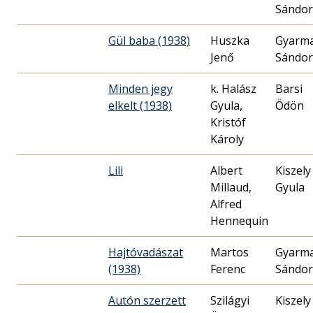
Sándor
Gül baba (1938)
Huszka
Gyarm
Jenő
Sándor
Minden jegy
k. Halász
Barsi
elkelt (1938)
Gyula,
Ödön
Kristóf
Károly
Lili
Albert
Kiszely
Millaud,
Gyula
Alfred
Hennequin
Hajtóvadászat
Martos
Gyarm
(1938)
Ferenc
Sándor
Autón szerzett
Szilágyi
Kiszely