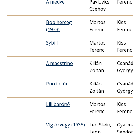
A medve
Pavlovics
Ferenc
Csehov
Bob herceg
Martos
Kiss
(1933)
Ferenc
Ferenc
Sybill
Martos
Kiss
Ferenc
Ferenc
A maestrino
Kilián
Csanád
Zoltán
György
Puccini úr
Kilián
Csanád
Zoltán
György
Lili bárónő
Martos
Kiss
Ferenc
Ferenc
Víg özvegy (1935)
Leo Stein,
Gyarm
Leon
Sándor