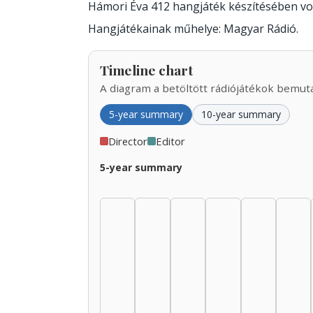
Hámori Éva 412 hangjáték készítésében v
Hangjátékainak műhelye: Magyar Rádió.
Timeline chart
A diagram a betöltött rádiójátékok bemutat
5-year summary
10-year summary
Director
Editor
5-year summary