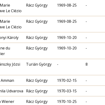
-Marie
Rácz György
1969-08-25
-
ve Le Clézio
-Marie
Rácz György
1969-08-25
-
ve Le Clézio
nyi Károly
Rácz György
1969-10-20
-
ne du
Rácz György
1969-10-20
-
ier
nszky Józsi
Turián György
-
8
 Amman
Rácz György
1970-02-15
-
mila Udvarova
Rácz György
1970-03-15
-
h Wiener
Rácz György
1970-10-25
-