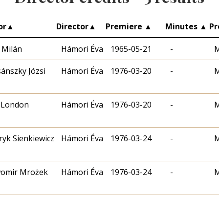
or
▲
Director
▲
Premiere
▲
Minutes
▲
Pr
 Milán
Hámori Éva
1965-05-21
-
M
ánszky Józsi
Hámori Éva
1976-03-20
-
M
ő
k London
Hámori Éva
1976-03-20
-
M
yk Sienkiewicz
Hámori Éva
1976-03-24
-
M
womir Mrożek
Hámori Éva
1976-03-24
-
M