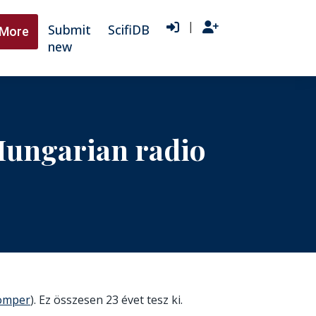
|
Submit
ScifiDB
More
new
Hungarian radio
ömper
). Ez összesen 23 évet tesz ki.