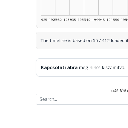
1925–1929
1930–1934
1935–1939
1940–1944
1945–1949
1950–195
1
The timeline is based on 55 / 412 loaded i
Kapcsolati ábra
még nincs kiszámítva.
Use the 