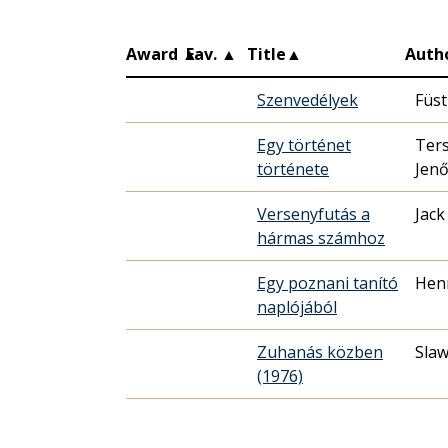
Award
▲
Fav.
▲
Title
▲
Auth
Szenvedélyek
Füst
Egy történet
Ters
története
Jen
Versenyfutás a
Jac
hármas számhoz
Egy poznani tanító
Henr
naplójából
Zuhanás közben
Sla
(1976)