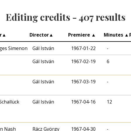
Editing credits -
407
results
r
▲
Director
▲
Premiere
▲
Minutes
▲
ges Simenon
Gál István
1967-01-22
-
Gál István
1967-02-19
6
Gál István
1967-03-19
-
Schallück
Gál István
1967-04-16
12
n Nash
Rácz György
1967-04-30
-