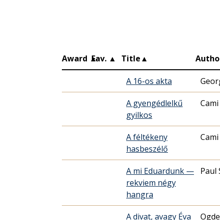
Award
▲
Fav.
▲
Title
▲
Autho
A 16-os akta
Geor
A gyengédlelkű
Cami
gyilkos
A féltékeny
Cami
hasbeszélő
A mi Eduardunk —
Paul 
rekviem négy
hangra
A divat, avagy Éva
Ogde