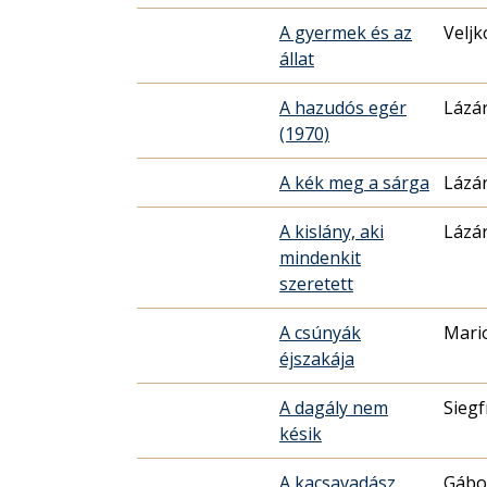
A gyermek és az
Veljk
állat
A hazudós egér
Lázár
(1970)
A kék meg a sárga
Lázár
A kislány, aki
Lázár
mindenkit
szeretett
A csúnyák
Mari
éjszakája
A dagály nem
Siegf
késik
A kacsavadász
Gábo