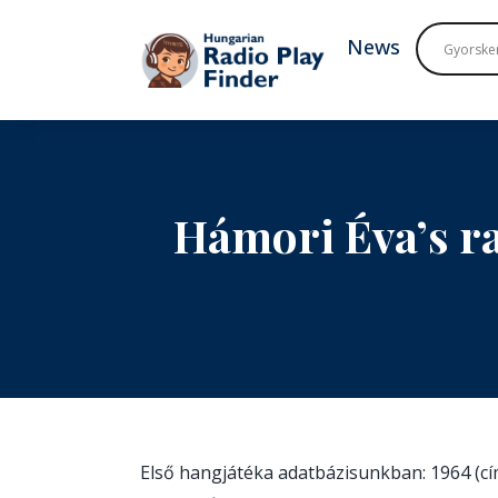
To navigation
To contents
News
Hámori Éva’s r
Első hangjátéka adatbázisunkban: 1964 (c