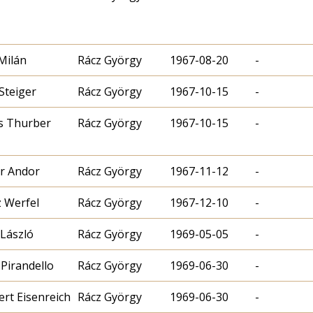
Milán
Rácz György
1967-08-20
-
Steiger
Rácz György
1967-10-15
-
s Thurber
Rácz György
1967-10-15
-
r Andor
Rácz György
1967-11-12
-
 Werfel
Rácz György
1967-12-10
-
László
Rácz György
1969-05-05
-
 Pirandello
Rácz György
1969-06-30
-
rt Eisenreich
Rácz György
1969-06-30
-