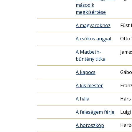
második
megkísértése
A magyarokhoz
Füst 
A csókos angyal
Otto 
A Macbeth-
Jame
bűntény titka
A kapocs
Gábo
A kis mester
Franz
A hála
Hárs 
A feleségem férje
Luigi
A horoszkóp
Herbe