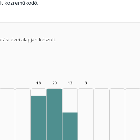
olt közreműködő.
ási évei alapján készült.
18
20
13
3
Editor, 1970–1974: 20
Editor, 1965–1969: 17
Editor, 1975–1979: 9