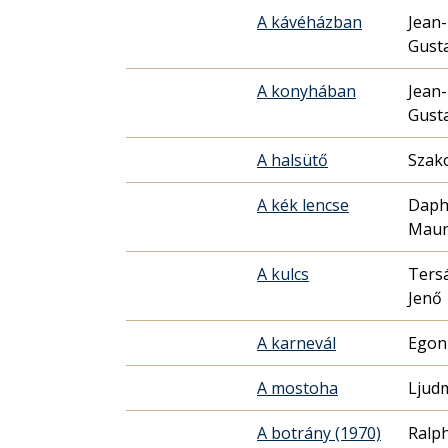
A kávéházban
Jean
Gusta
A konyhában
Jean
Gusta
A halsütő
Szako
A kék lencse
Daph
Maur
A kulcs
Tersá
Jenő
A karnevál
Egon
A mostoha
Ljud
A botrány (1970)
Ralp