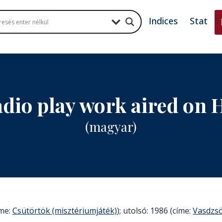
Indices
Stat
adio play work aired on 
(magyar)
íme:
Csütörtök (misztériumjáték)
); utolsó: 1986 (címe:
Vasdzs