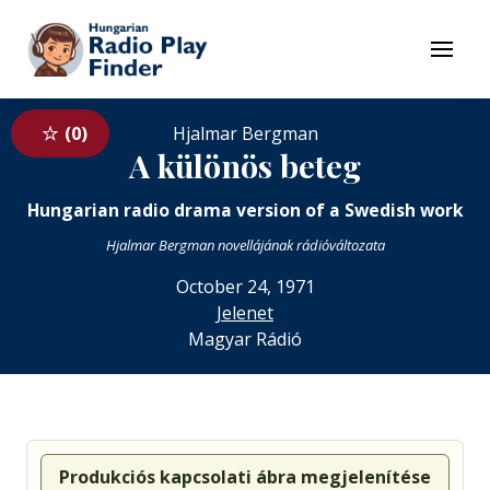
To navigation
To contents
Menu
0
Hjalmar Bergman
A különös beteg
Hungarian radio drama version of a Swedish work
Hjalmar Bergman novellájának rádióváltozata
October 24, 1971
Jelenet
Magyar Rádió
Produkciós kapcsolati ábra megjelenítése