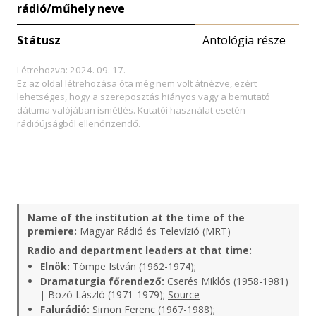
rádió/műhely neve
Státusz
Antológia része
Létrehozva: 2024. 09. 17.
Ez az oldal létrehozása óta még nem volt átnézve, ezért
lehetséges, hogy a szereposztás hiányos vagy a bemutató
dátuma valójában ismétlés. Kutatói használat esetén
rádióújságból ellenőrizendő.
Name of the institution at the time of the
premiere:
Magyar Rádió és Televízió (MRT)
Radio and department leaders at that time:
Elnök:
Tömpe István (1962-1974);
Dramaturgia főrendező:
Cserés Miklós (1958-1981)
| Bozó László (1971-1979);
Source
Falurádió:
Simon Ferenc (1967-1988);