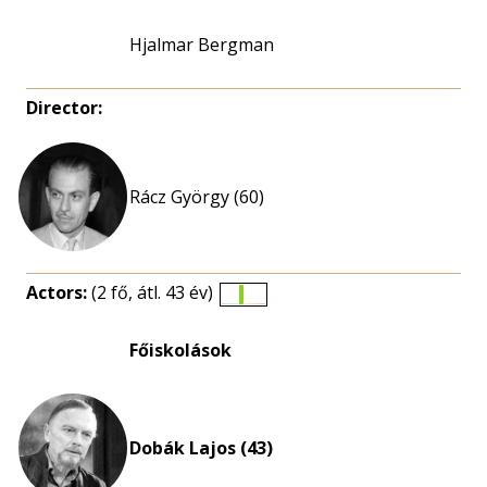
Hjalmar Bergman
Director:
Rácz György (60)
Actors:
(2 fő, átl. 43 év)
Életkori
eloszlás
Főiskolások
nagyítása
Dobák Lajos (43)