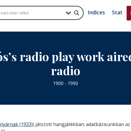
Indices
Stat
s’s radio play work air
radio
1900 - 1990
 nyárnak (1933)
) játszott hangjátékban; adatbázisunkban az 