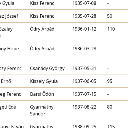
y Gyula
Kiss Ferenc
1935-07-08
-
sz József
Kiss Ferenc
1935-07-28
50
 Szalay
Ódry Árpád
1936-01-12
110
ó
ony Hope
Ódry Árpád
1936-03-28
-
czy Ferenc
Csanády György
1937-05-31
-
 Ernő
Kiszely Gyula
1937-06-05
95
eg Ferenc
Barsi Ödön
1937-07-15
-
geti Ede
Gyarmathy
1937-08-22
80
Sándor
ányi István
Gyarmathy
1938-09-25
115