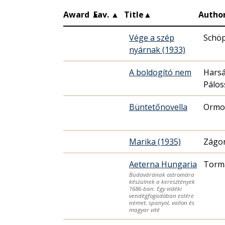
Award
▲
Fav.
▲
Title
▲
Autho
Vége a szép
Schöp
nyárnak (1933)
A boldogító nem
Harsá
Pálos
Büntetőnovella
Ormo
Marika (1935)
Zágon
Aeterna Hungaria
Torma
Budavárának ostromára
készülnek a keresztények
1686-ban. Egy vidéki
vendégfogadóban estére
német, spanyol, vallon és
magyar vité