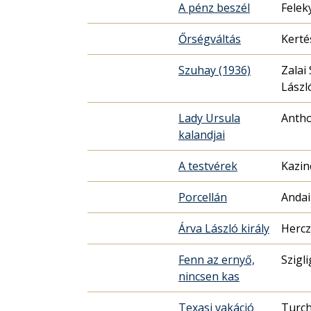
A pénz beszél
Felek
Őrségváltás
Kerté
Szuhay (1936)
Zalai
Lászl
Lady Ursula
Anth
kalandjai
A testvérek
Kazin
Porcellán
Andai
Árva László király
Hercz
Fenn az ernyő,
Szigli
nincsen kas
Texasi vakáció
Turch