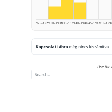
Actor, 1940–1944
Actor, 1930–1934: 3
1925–1929
1930–1934
1935–1939
1940–1944
1945–1949
1950–195
1
Kapcsolati ábra
még nincs kiszámítva.
Use the 