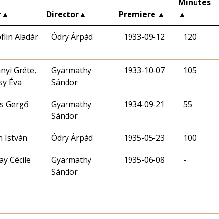
Minutes
r
▲
Director
▲
Premiere
▲
▲
flin Aladár
Ódry Árpád
1933-09-12
120
nyi Gréte,
Gyarmathy
1933-10-07
105
sy Éva
Sándor
s Gergő
Gyarmathy
1934-09-21
55
Sándor
 István
Ódry Árpád
1935-05-23
100
y Cécile
Gyarmathy
1935-06-08
-
Sándor