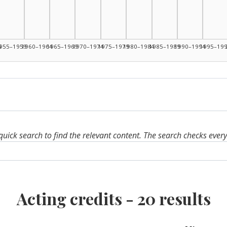
: 4
4
955–1959
1960–1964
1965–1969
1970–1974
1975–1979
1980–1984
1985–1989
1990–1994
1995–19
quick search to find the relevant content. The search checks ever
Acting credits -
20
results