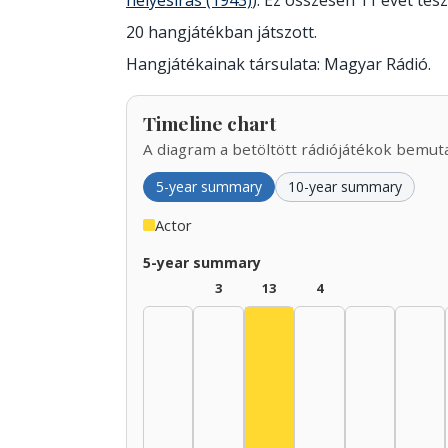
helyesírás (1943)
). Ez összesen 11 évet tesz 
20 hangjátékban játszott.
Hangjátékainak társulata: Magyar Rádió.
Timeline chart
A diagram a betöltött rádiójátékok bemutat
5-year summary
10-year summary
Actor
5-year summary
3
13
4
Actor, 1935–1939: 13