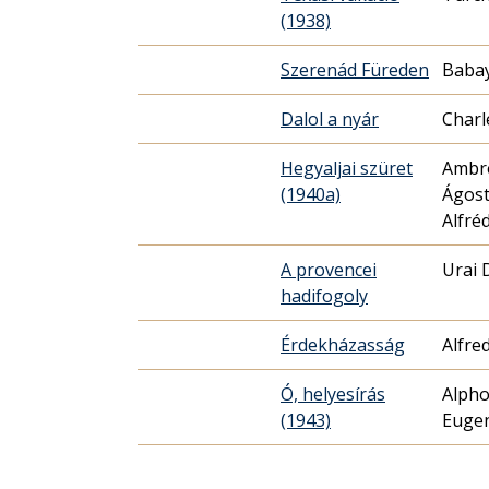
(1938)
Szerenád Füreden
Babay
Dalol a nyár
Charl
Hegyaljai szüret
Ambr
(1940a)
Ágost
Alfré
A provencei
Urai 
hadifogoly
Érdekházasság
Alfre
Ó, helyesírás
Alpho
(1943)
Eugen