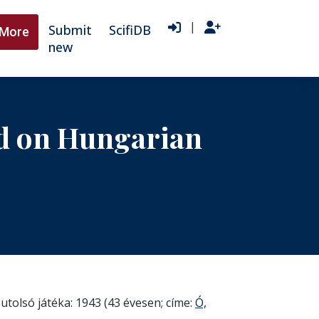
|
Submit
ScifiDB
More
new
ed on Hungarian
utolsó játéka: 1943 (43 évesen; címe:
Ó,