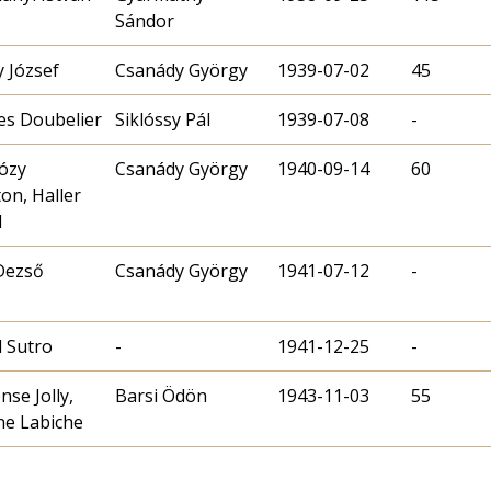
Sándor
 József
Csanády György
1939-07-02
45
es Doubelier
Siklóssy Pál
1939-07-08
-
ózy
Csanády György
1940-09-14
60
on, Haller
d
Dezső
Csanády György
1941-07-12
-
d Sutro
-
1941-12-25
-
nse Jolly,
Barsi Ödön
1943-11-03
55
e Labiche