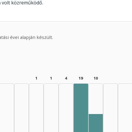
 volt közreműködő.
ási évei alapján készült.
1
1
4
19
10
Editor, 1980–1984: 18