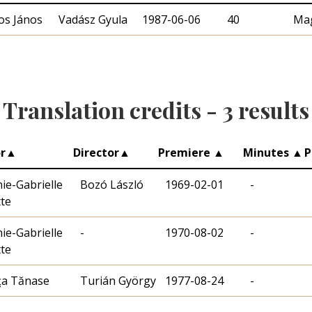
s János
Vadász Gyula
1987-06-06
40
Mag
Translation credits -
3
results
r
▲
Director
▲
Premiere
▲
Minutes
▲
P
ie-Gabrielle
Bozó László
1969-02-01
-
tte
ie-Gabrielle
-
1970-08-02
-
tte
ţa Tănase
Turián György
1977-08-24
-