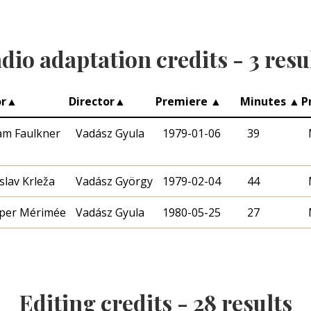
dio adaptation credits -
3
resu
r
▲
Director
▲
Premiere
▲
Minutes
▲
P
iam Faulkner
Vadász Gyula
1979-01-06
39
slav Krleža
Vadász György
1979-02-04
44
per Mérimée
Vadász Gyula
1980-05-25
27
Editing credits -
28
results