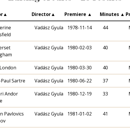
or
▲
Director
▲
Premiere
▲
Minutes
▲
P
erine
Vadász Gyula
1978-11-14
44
field
rset
Vadász Gyula
1980-02-03
40
gham
 London
Vadász Gyula
1980-03-30
40
-Paul Sartre
Vadász Gyula
1980-06-22
37
éri Andor
Vadász Gyula
1980-12-19
33
e
n Pavlovics
Vadász Gyula
1981-01-02
41
hov