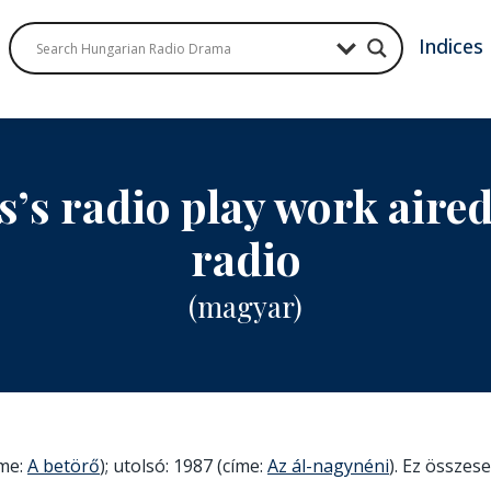
Indices
’s radio play work aire
radio
(magyar)
íme:
A betörő
); utolsó: 1987 (címe:
Az ál-nagynéni
). Ez összese