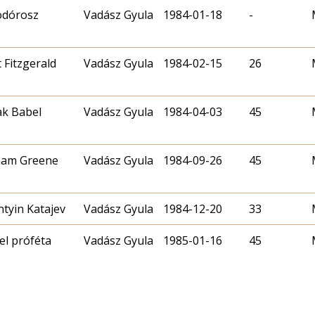
odórosz
Vadász Gyula
1984-01-18
-
t Fitzgerald
Vadász Gyula
1984-02-15
26
ak Babel
Vadász Gyula
1984-04-03
45
ham Greene
Vadász Gyula
1984-09-26
45
ntyin Katajev
Vadász Gyula
1984-12-20
33
el próféta
Vadász Gyula
1985-01-16
45