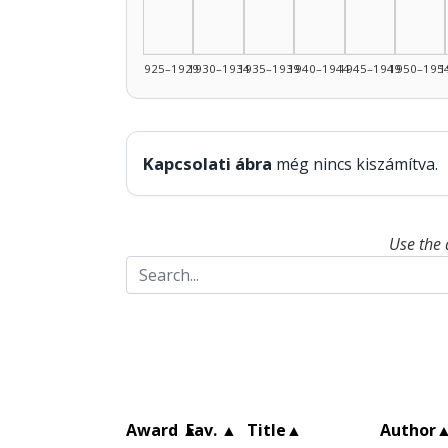
1925–1929
1930–1934
1935–1939
1940–1944
1945–1949
1950–195
1
Kapcsolati ábra
még nincs kiszámítva.
Use the 
Award
▲
Fav.
▲
Title
▲
Author