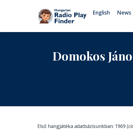
To navigation
To contents
English
News
Domokos János
Első hangjátéka adatbázisunkban: 1969 (c