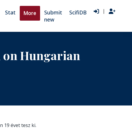
|
Stat
Submit
ScifiDB
More
new
d on Hungarian
n 19 évet tesz ki.