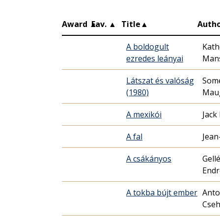
Award
▲
Fav.
▲
Title
▲
Auth
A boldogult
Kath
ezredes leányai
Mans
Látszat és valóság
Some
(1980)
Mau
A mexikói
Jack
A fal
Jean
A csákányos
Gell
Endr
A tokba bújt ember
Anto
Cse