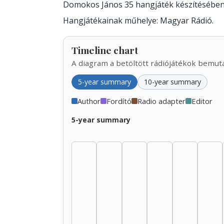
Domokos János 35 hangjáték készítésében
Hangjátékainak műhelye: Magyar Rádió.
Timeline chart
A diagram a betöltött rádiójátékok bemutat
5-year summary
10-year summary
Author
Fordító
Radio adapter
Editor
5-year summary