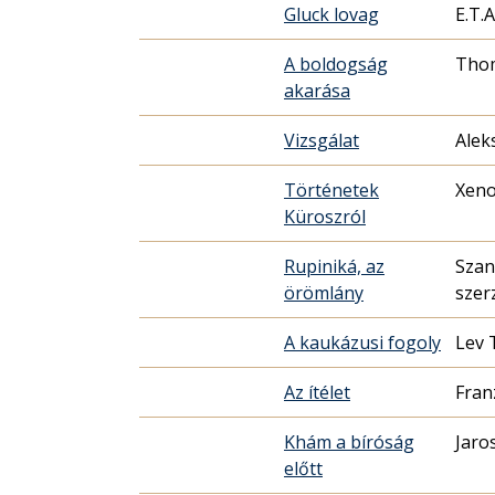
Gluck lovag
E.T.
A boldogság
Tho
akará­sa
Vizsgálat
Alek
Történetek
Xen
Küroszról
Rupiniká, az
Szan
örömlány
szer
A kaukázusi fogoly
Lev 
Az ítélet
Fran
Khám a bíróság
Jaro
előtt