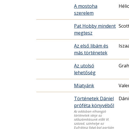
A mostoha
Héli
szerelem
Pat Hobby mindent
Scot
megtesz
Az első libám és
Isza
más történetek
Az utolsó
Gra
lehetőség
Miatyánk
Vale
Történetek Dániel
Dáni
próféta könyvéből
Az adásban elhangzó
történetek ideje az
időszámításunk előtt VI.
század, színhelye az
Eufrátesz folyó bal partján