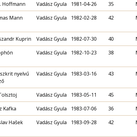
A. Hoffmann
Vadász Gyula
1981-04-26
35
mas Mann
Vadász Gyula
1982-02-28
42
szandr Kuprin
Vadász Gyula
1982-07-30
40
ophón
Vadász Gyula
1982-10-23
38
szkrit nyelvű
Vadász Gyula
1983-03-16
43
ző
Tolsztoj
Vadász Gyula
1983-05-11
45
z Kafka
Vadász Gyula
1983-07-06
36
slav Hašek
Vadász Gyula
1983-09-28
42