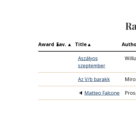
Ra
Award
▲
Fav.
▲
Title
▲
Autho
Aszályos
Will
szeptember
Az V/b barakk
Miro
🔈
Matteo Falcone
Pros