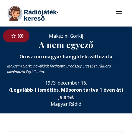
Tovább a navigációhoz
Tovább a tartalomhoz
Menü
0
Makszim Gorkij
A nem egyező
Orosz mű magyar hangjáték-változata
Makszim Gorkij novelláját fordította Brodszky Erzsébet, rádióra
alkalmazta Egri Csaba.
1973. december 16.
(Legalább 1 ismétlés. Műsoron tartva 1 éven át)
Jelenet
Magyar Rádió