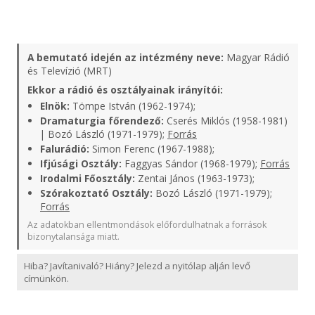
A bemutató idején az intézmény neve:
Magyar Rádió
és Televízió (MRT)
Ekkor a rádió és osztályainak irányítói:
Elnök:
Tömpe István (1962-1974);
Dramaturgia főrendező:
Cserés Miklós (1958-1981)
| Bozó László (1971-1979);
Forrás
Falurádió:
Simon Ferenc (1967-1988);
Ifjúsági Osztály:
Faggyas Sándor (1968-1979);
Forrás
Irodalmi Főosztály:
Zentai János (1963-1973);
Szórakoztató Osztály:
Bozó László (1971-1979);
Forrás
Az adatokban ellentmondások előfordulhatnak a források
bizonytalansága miatt.
Hiba? Javítanivaló? Hiány? Jelezd a nyitólap alján levő
címünkön.