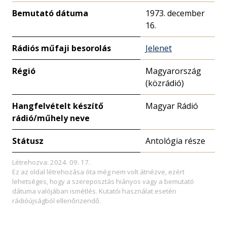
Bemutató dátuma
1973. december
16.
Rádiós műfaji besorolás
Jelenet
Régió
Magyarország
(közrádió)
Hangfelvételt készítő
Magyar Rádió
rádió/műhely neve
Státusz
Antológia része
Létrehozva: 2024. 09. 17.
Ez az oldal létrehozása óta még nem volt átnézve, ezért
lehetséges, hogy a szereposztás hiányos vagy a bemutató
dátuma valójában ismétlés. Kutatói használat esetén
rádióújságból ellenőrizendő.