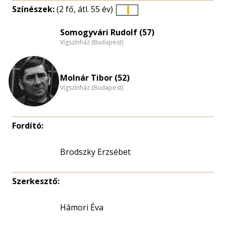
Színészek:
(2 fő, átl. 55 év)
Életkori
eloszlás
Somogyvári Rudolf (57)
Vígszínház (Budapest)
nagyítása
Molnár Tibor (52)
Vígszínház (Budapest)
Fordító:
Brodszky Erzsébet
Szerkesztő:
Hámori Éva