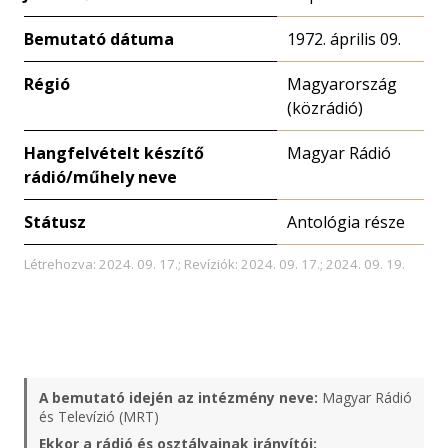
Bemutató dátuma
1972. április 09.
Régió
Magyarország
(közrádió)
Hangfelvételt készítő
Magyar Rádió
rádió/műhely neve
Státusz
Antológia része
Létrehozva: 2024. 09. 17.; Revíziók: 2024. 09. 17.; 2024. 09. 19.
A bemutató idején az intézmény neve:
Magyar Rádió
és Televízió (MRT)
Ekkor a rádió és osztályainak irányítói: