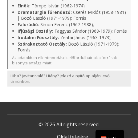
Elnök:
Tömpe István (1962-1974);
Dramaturgia főrendező:
Cserés Miklós (1958-1981)
| Bozó László (1971-1979);
Forrás
Falurádió:
Simon Ferenc (1967-1988);
Ifjúsági Osztály:
Faggyas Sándor (1968-1979);
Forrás
Irodalmi Főosztály:
Zentai János (1963-1973);
Szórakoztató Osztály:
Bozó László (1971-1979);
Forrás
Az adatokban ellentmondások előfordulhatnak a források
bizonytalansága miatt.
Hiba? Javítanivaló? Hiány? Jelezd a nyitólap alján levő
címünkön.
© 2026 All rights reserved.
Oldal tetejére