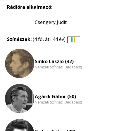
Rádióra alkalmazó:
Csengery Judit
Színészek:
(4 fő, átl. 44 év)
Életkori
eloszlás
nagyítása
Sinkó László (32)
Nemzeti Színház (Budapest)
Agárdi Gábor (50)
Nemzeti Színház (Budapest)