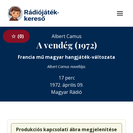
Tovább a navigációhoz
Tovább a tartalomhoz
Menü
0
Albert Camus
A vendég (1972)
Francia mű magyar hangjáték-változata
Albert Camus novellája.
17 perc
1972. április 09.
Magyar Rádió
Produkciós kapcsolati ábra megjelenítése