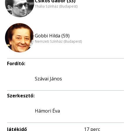
Csíkos Gábor (33)
Thália Színház (Budapest)
Gobbi Hilda (59)
Nemzeti Színház (Budapest)
Fordító:
Szávai János
Szerkesztő:
Hámori Éva
Játékidő
17 perc