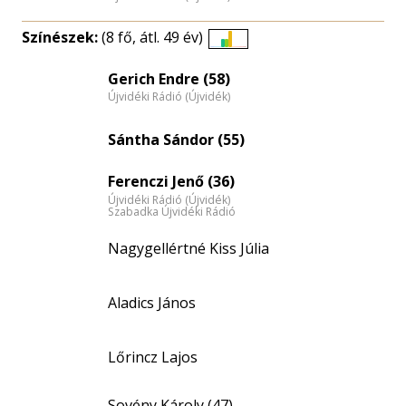
Színészek:
(8 fő, átl. 49 év)
Életkori
eloszlás
Gerich Endre (58)
Újvidéki Rádió (Újvidék)
nagyítása
Sántha Sándor (55)
Ferenczi Jenő (36)
Újvidéki Rádió (Újvidék)
Szabadka Újvidéki Rádió
Nagygellértné Kiss Júlia
Aladics János
Lőrincz Lajos
Sovény Károly (47)