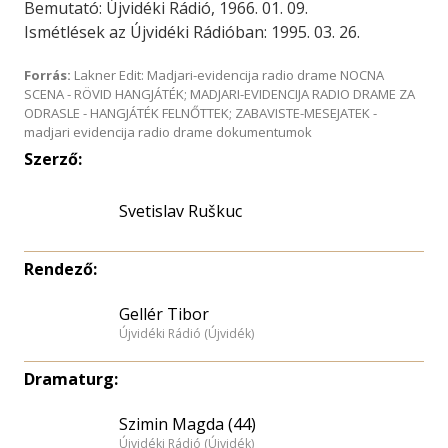
Bemutató: Újvidéki Rádió, 1966. 01. 09.
Ismétlések az Újvidéki Rádióban: 1995. 03. 26.
Forrás:
Lakner Edit: Madjari-evidencija radio drame NOCNA
SCENA - RÖVID HANGJÁTÉK; MADJARI-EVIDENCIJA RADIO DRAME ZA
ODRASLE - HANGJÁTÉK FELNŐTTEK; ZABAVISTE-MESEJATEK -
madjari evidencija radio drame dokumentumok
Szerző:
Svetislav Ruškuc
Rendező:
Gellér Tibor
Újvidéki Rádió (Újvidék)
Dramaturg:
Szimin Magda (44)
Újvidéki Rádió (Újvidék)