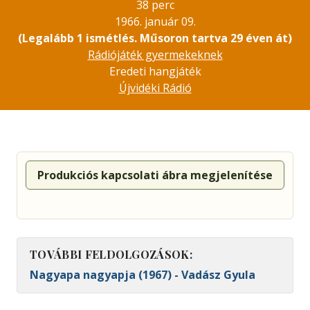
38 perc
1966. január 09.
(Legalább 1 ismétlés. Műsoron tartva 29 éven át)
Rádiójáték gyermekeknek
Eredeti hangjáték
Újvidéki Rádió
Produkciós kapcsolati ábra megjelenítése
TOVÁBBI FELDOLGOZÁSOK:
Nagyapa nagyapja (1967) - Vadász Gyula