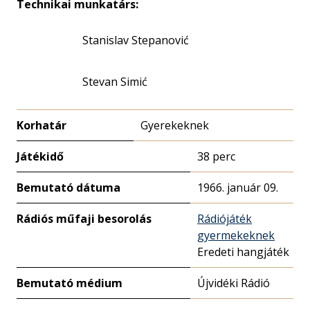
Technikai munkatárs:
Stanislav Stepanović
Stevan Simić
Korhatár
Gyerekeknek
Játékidő
38 perc
Bemutató dátuma
1966. január 09.
Rádiós műfaji besorolás
Rádiójáték
gyermekeknek
Eredeti hangjáték
Bemutató médium
Újvidéki Rádió