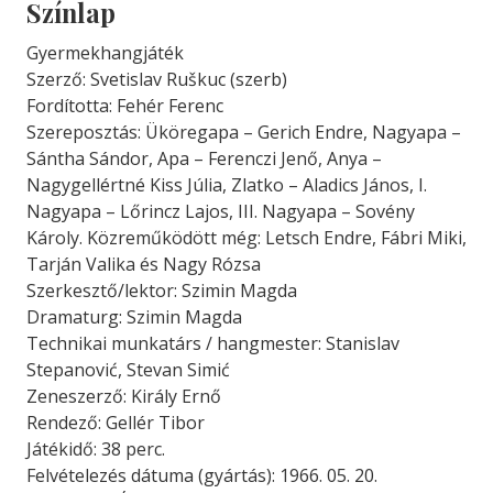
Színlap
Gyermekhangjáték
Szerző: Svetislav Ruškuc (szerb)
Fordította: Fehér Ferenc
Szereposztás: Üköregapa – Gerich Endre, Nagyapa –
Sántha Sándor, Apa – Ferenczi Jenő, Anya –
Nagygellértné Kiss Júlia, Zlatko – Aladics János, I.
Nagyapa – Lőrincz Lajos, III. Nagyapa – Sovény
Károly. Közreműködött még: Letsch Endre, Fábri Miki,
Tarján Valika és Nagy Rózsa
Szerkesztő/lektor: Szimin Magda
Dramaturg: Szimin Magda
Technikai munkatárs / hangmester: Stanislav
Stepanović, Stevan Simić
Zeneszerző: Király Ernő
Rendező: Gellér Tibor
Játékidő: 38 perc.
Felvételezés dátuma (gyártás): 1966. 05. 20.