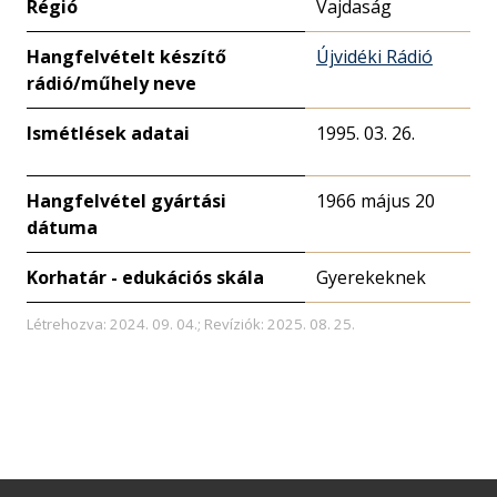
Régió
Vajdaság
Hangfelvételt készítő
Újvidéki Rádió
rádió/műhely neve
Ismétlések adatai
1995. 03. 26.
Hangfelvétel gyártási
1966 május 20
dátuma
Korhatár - edukációs skála
Gyerekeknek
Létrehozva: 2024. 09. 04.; Revíziók: 2025. 08. 25.