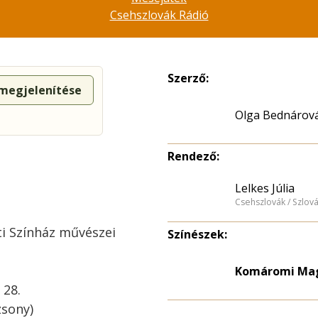
Csehszlovák Rádió
Szerző:
 megjelenítése
Olga Bednárov
Rendező:
Lelkes Júlia
Csehszlovák / Szlov
i Színház művészei
Színészek:
Komáromi Magy
 28.
zsony)