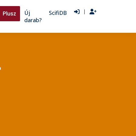
|
Új
ScifiDB
Plusz
darab?
a