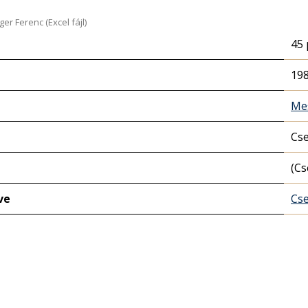
r Ferenc (Excel fájl)
45 
198
Me
Cse
(Cs
ve
Cse