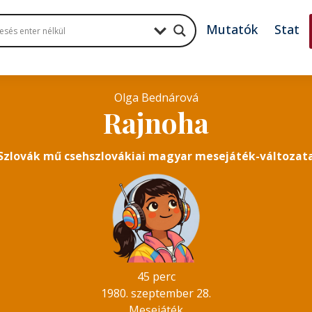
Mutatók
Stat
Olga Bednárová
Rajnoha
Szlovák mű csehszlovákiai magyar mesejáték-változat
45 perc
1980. szeptember 28.
Mesejáték