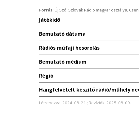
Forrás:
Új Szó, Szlovák Rádió magyar osztálya, Csenge
Játékidő
Bemutató dátuma
Rádiós műfaji besorolás
Bemutató médium
Régió
Hangfelvételt készítő rádió/műhely ne
Létrehozva: 2024. 08. 21.; Revíziók: 2025. 08. 09.