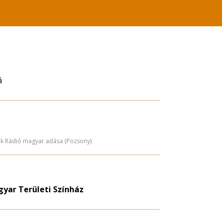
á
ák Rádió magyar adása (Pozsony)
ar Területi Színház